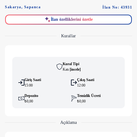
Sakarya
,
Sapanca
İlan No: 43931
İlan özelliklerini özetle
Kurallar
Kural Tipi
Katı
[
i̇ncele
]
Giriş Saati
Çıkış Saati
15:00
12:00
Depozito
Temizlik Ücreti
₺0,00
₺0,00
Açıklama