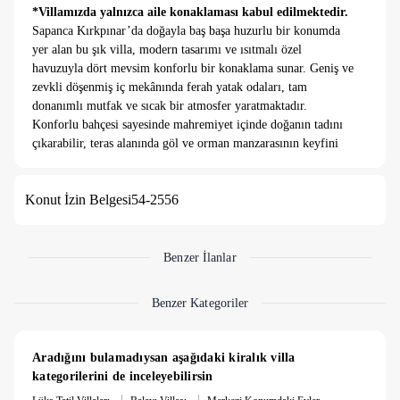
*Villamızda yalnızca aile konaklaması kabul edilmektedir.
Sapanca Kırkpınar’da doğayla baş başa huzurlu bir konumda
yer alan bu şık villa, modern tasarımı ve ısıtmalı özel
havuzuyla dört mevsim konforlu bir konaklama sunar. Geniş ve
zevkli döşenmiş iç mekânında ferah yatak odaları, tam
donanımlı mutfak ve sıcak bir atmosfer yaratmaktadır.
Konforlu bahçesi sayesinde mahremiyet içinde doğanın tadını
çıkarabilir, teras alanında göl ve orman manzarasının keyfini
sürebilirsiniz. Hem aileler hem de romantik bir tatil arayan
çiftler için ideal olan villa, sakin çevresi, yüksek konforu ve
Konut İzin Belgesi
54-2556
modern detaylarıyla Sapanca’nın en seçkin konaklama
seçeneklerinden biridir.
Benzer İlanlar
Benzer Kategoriler
Aradığını bulamadıysan aşağıdaki kiralık villa 
kategorilerini de inceleyebilirsin
|
|