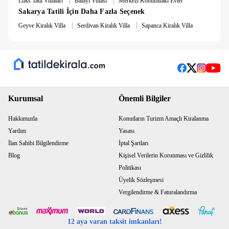
Lüks Tatil Villaları
Balayı Villası
Merkezi Konumdaki Evler
Sakarya Tatili İçin Daha Fazla Seçenek
|
|
Geyve Kiralık Villa
Serdivan Kiralık Villa
Sapanca Kiralık Villa
Kurumsal
Önemli Bilgiler
Hakkımızda
Konutların Turizm Amaçlı Kiralanma
Yardım
Yasası
İlan Sahibi Bilgilendirme
İptal Şartları
Blog
Kişisel Verilerin Korunması ve Gizlilik
Politikası
Üyelik Sözleşmesi
Vergilendirme & Faturalandırma
12 aya varan taksit imkanları!