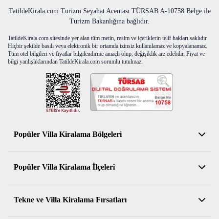
TatildeKirala.com Turizm Seyahat Acentası TÜRSAB A-10758 Belge ile
Turizm Bakanlığına bağlıdır.
TatildeKirala.com sitesinde yer alan tüm metin, resim ve içeriklerin telif hakları saklıdır.
Hiçbir şekilde basılı veya elektronik bir ortamda izinsiz kullanılamaz ve kopyalanamaz.
Tüm otel bilgileri ve fiyatlar bilgilendirme amaçlı olup, değişiklik arz edebilir. Fiyat ve
bilgi yanlışlıklarından TatildeKirala.com sorumlu tutulmaz.
Popüler Villa Kiralama Bölgeleri
Antalya Kiralık Villa
Popüler Villa Kiralama İlçeleri
Muğla Kiralık Villa
Aydın Kiralık Villa
Kemer Kiralık Villa
Tekne ve Villa Kiralama Fırsatları
İzmir Kiralık Villa
Serik Kiralık Villa
Balıkesir Kiralık Villa
Konyaaltı Kiralık Villa