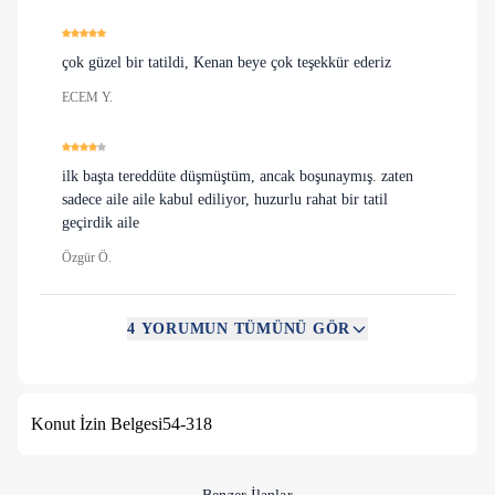
çok güzel bir tatildi, Kenan beye çok teşekkür ederiz
ECEM Y.
ilk başta tereddüte düşmüştüm, ancak boşunaymış. zaten
sadece aile aile kabul ediliyor, huzurlu rahat bir tatil
geçirdik aile
Özgür Ö.
4
YORUMUN TÜMÜNÜ GÖR
harikaydı gerçekten. çocuklarımla huzurlu bir tatil
geçirdim
Murat E.
Konut İzin Belgesi
54-318
her şey çok ince düşünülmüş, güzel bir tatil oldu bizim