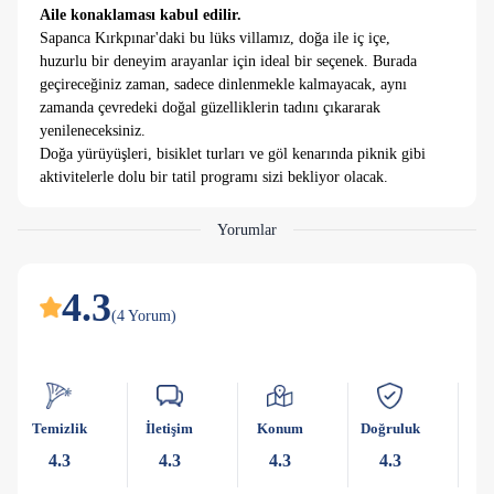
Aile konaklaması kabul edilir.
Sapanca Kırkpınar'daki bu lüks villamız, doğa ile iç içe,
huzurlu bir deneyim arayanlar için ideal bir seçenek. Burada
geçireceğiniz zaman, sadece dinlenmekle kalmayacak, aynı
zamanda çevredeki doğal güzelliklerin tadını çıkararak
yenileneceksiniz.
Doğa yürüyüşleri, bisiklet turları ve göl kenarında piknik gibi
aktivitelerle dolu bir tatil programı sizi bekliyor olacak.
Bu lüks villamız, özel havuzuyla konuklarına ekstra bir konfor
ve keyif sunuyor.
Yorumlar
Villamızın iç tasarımı, modern ve şık bir tarzı yansıtıyor.
Konforlu mobilyalar, tam donanımlı bir mutfak, geniş yaşam
alanları ve özel teras gibi özellikler, konuklara ihtiyaç
4.3
duydukları her şeyi sunuyor. Burada konaklayanlar,
(
4
Yorum
)
evlerindeymiş gibi hissederek, rahat ve huzurlu bir tatil
geçirebilirler. Her detay düşünülerek tasarlanmış olan bu
villamız, konuklarına unutulmaz bir konaklama deneyimi
vadediyor.
Temizlik
İletişim
Konum
Doğruluk
Ka
YALNIZCA AİLE KONAKLAMASI KABUL
4.3
4.3
4.3
4.3
EDİLMEKTEDİR.