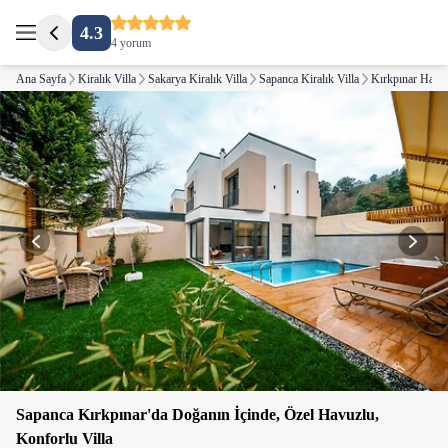
4.3
4 yorum
Ana Sayfa
Kiralık Villa
Sakarya Kiralık Villa
Sapanca Kiralık Villa
Kırkpınar Hasan
Sapanca Kırkpınar'da Doğanın İçinde, Özel Havuzlu,
Konforlu Villa