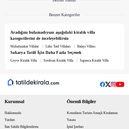
Benzer İlanlar
için.
Mikail D.
Benzer Kategoriler
Aradığını bulamadıysan aşağıdaki kiralık villa 
kategorilerini de inceleyebilirsin
|
|
Muhafazakar Villalar
Lüks Tatil Villaları
Balayı Villası
Sakarya Tatili İçin Daha Fazla Seçenek
|
|
Geyve Kiralık Villa
Serdivan Kiralık Villa
Sapanca Kiralık Villa
Kurumsal
Önemli Bilgiler
Hakkımızda
Konutların Turizm Amaçlı Kiralanma
Yardım
Yasası
İlan Sahibi Bilgilendirme
İptal Şartları