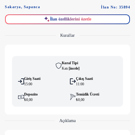
Sakarya
,
Sapanca
İlan No: 35894
İlan özelliklerini özetle
Kurallar
Kural Tipi
Katı
[
i̇ncele
]
Giriş Saati
Çıkış Saati
15:00
11:00
Depozito
Temizlik Ücreti
₺0,00
₺0,00
Açıklama