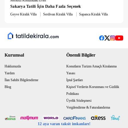
Merkezi Konumdaki Evler
Sakarya Tatili İçin Daha Fazla Seçenek
|
|
Geyve Kiralık Villa
Serdivan Kiralık Villa
Sapanca Kiralık Villa
Kurumsal
Önemli Bilgiler
Hakkımızda
Konutların Turizm Amaçlı Kiralanma
Yardım
Yasası
İlan Sahibi Bilgilendirme
İptal Şartları
Blog
Kişisel Verilerin Korunması ve Gizlilik
Politikası
Üyelik Sözleşmesi
Vergilendirme & Faturalandırma
12 aya varan taksit imkanları!