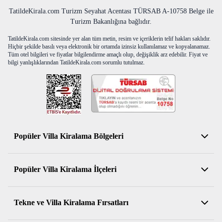
TatildeKirala.com Turizm Seyahat Acentası TÜRSAB A-10758 Belge ile
Turizm Bakanlığına bağlıdır.
TatildeKirala.com sitesinde yer alan tüm metin, resim ve içeriklerin telif hakları saklıdır.
Hiçbir şekilde basılı veya elektronik bir ortamda izinsiz kullanılamaz ve kopyalanamaz.
Tüm otel bilgileri ve fiyatlar bilgilendirme amaçlı olup, değişiklik arz edebilir. Fiyat ve
bilgi yanlışlıklarından TatildeKirala.com sorumlu tutulmaz.
Popüler Villa Kiralama Bölgeleri
Antalya Kiralık Villa
Popüler Villa Kiralama İlçeleri
Muğla Kiralık Villa
Aydın Kiralık Villa
Kemer Kiralık Villa
Tekne ve Villa Kiralama Fırsatları
İzmir Kiralık Villa
Serik Kiralık Villa
Balıkesir Kiralık Villa
Konyaaltı Kiralık Villa