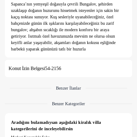
Sapanca’nın yemyeşil doğasıyla çevrili Bungalov, şehirden
uzaklaşıp doğanın huzurunu hissetmek isteyenler için sakin bir
kaçış noktası sunuyor. Kuş sesleriyle uyanabileceğiniz, özel
bahçenizde günün ilk ışıklarını karşılayabileceğiniz bu zarif
bungalov; ahşabın sıcaklığı ile modern konforu bir araya
getiriyor. Isıtmalı özel havuzunuzda mevsim ne olursa olsun
keyifli anlar yaşayabilir, akşamları doğanın kokusu eşliğinde
barbekü yaparak gününüzü tatlı bir huzurla
tamamlayabilirsiniz. Bungalov, doğayla baş başa kalmak
isteyen herkese dingin, romantik ve unutulmaz bir Sapanca
Konut İzin Belgesi
54-2156
deneyimi vadediyor.
Benzer İlanlar
Benzer Kategoriler
Aradığını bulamadıysan aşağıdaki kiralık villa 
kategorilerini de inceleyebilirsin