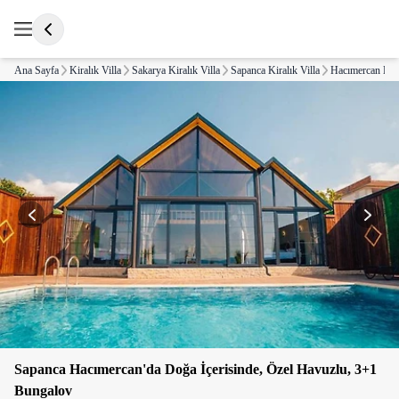
Ana Sayfa
Kiralık Villa
Sakarya Kiralık Villa
Sapanca Kiralık Villa
Hacımercan Kira
Sapanca Hacımercan'da Doğa İçerisinde, Özel Havuzlu, 3+1
Bungalov