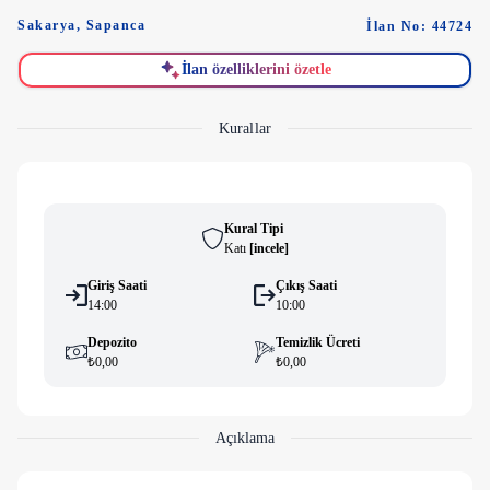
Sakarya
,
Sapanca
İlan No: 44724
İlan özelliklerini özetle
Kurallar
Kural Tipi
Katı
[
i̇ncele
]
Giriş Saati
Çıkış Saati
14:00
10:00
Depozito
Temizlik Ücreti
₺0,00
₺0,00
Açıklama