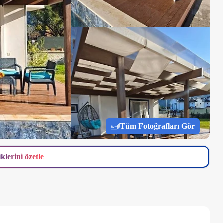
Tüm Fotoğrafları Gör
iklerini özetle