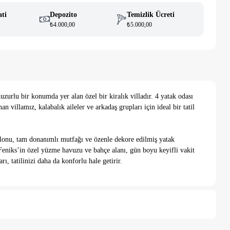
ati
Depozito
Temizlik Ücreti
₺4.000,00
₺5.000,00
uzurlu bir konumda yer alan özel bir kiralık villadır. 4 yatak odası
 villamız, kalabalık aileler ve arkadaş grupları için ideal bir tatil
alonu, tam donanımlı mutfağı ve özenle dekore edilmiş yatak
 Feniks’in özel yüzme havuzu ve bahçe alanı, gün boyu keyifli vakit
ı, tatilinizi daha da konforlu hale getirir.
ktadır.