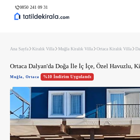
0850 241 09 31
Ana Sayfa
Kiralık Villa
Muğla Kiralık Villa
Ortaca Kiralık Villa
Da
Ortaca Dalyan'da Doğa İle İç İçe, Özel Havuzlu, Ki
%10 İndirim Uygulandı
Muğla
,
Ortaca