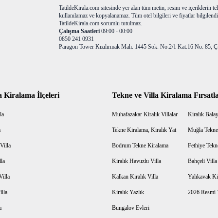
TatildeKirala.com sitesinde yer alan tüm metin, resim ve içeriklerin teli
kullanılamaz ve kopyalanamaz. Tüm otel bilgileri ve fiyatlar bilgilendir
TatildeKirala.com sorumlu tutulmaz.
Çalışma Saatleri
09:00 - 00:00
0850 241 0931
Paragon Tower Kızılırmak Mah. 1445 Sok. No:2/1 Kat:16 No: 85, Ç
a Kiralama İlçeleri
Tekne ve Villa Kiralama Fırsatla
la
Muhafazakar Kiralık Villalar
Kiralık Balayı
a
Tekne Kiralama, Kiralık Yat
Muğla Tekne
Villa
Bodrum Tekne Kiralama
Fethiye Tekn
lla
Kiralık Havuzlu Villa
Bahçeli Vill
Villa
Kalkan Kiralık Villa
Yalıkavak Kir
illa
Kiralık Yazlık
2026 Resmi T
a
Bungalov Evleri