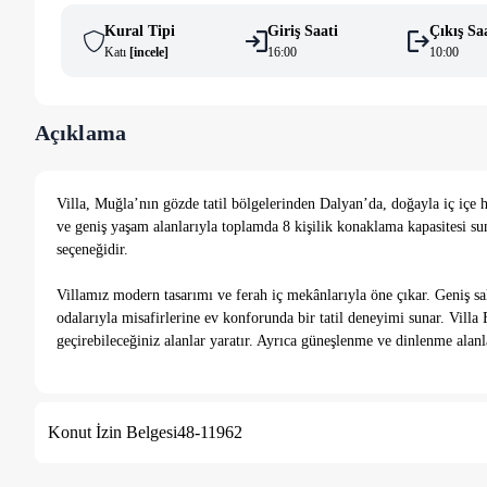
Kural Tipi
Giriş Saati
Çıkış Sa
Katı
[
i̇ncele
]
16:00
10:00
Açıklama
Villa, Muğla’nın gözde tatil bölgelerinden Dalyan’da, doğayla iç içe h
ve geniş yaşam alanlarıyla toplamda 8 kişilik konaklama kapasitesi sunan
seçeneğidir.
Villamız modern tasarımı ve ferah iç mekânlarıyla öne çıkar. Geniş s
odalarıyla misafirlerine ev konforunda bir tatil deneyimi sunar. Villa
geçirebileceğiniz alanlar yaratır. Ayrıca güneşlenme ve dinlenme alanlar
7 Gece altındaki konaklamalarda 5.000 TL temizlik ücreti alınma
Konut İzin Belgesi
48-11962