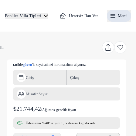
Ücretsiz İlan Ver
Menü
Popüler Villa Tipleri
lla
tatilde
güven
'le seyahatinizi koruma altına alıyoruz.
Giriş
Çıkış
Misafir Sayısı
₺21.744,42
/
Ağustos gecelik fiyatı
Ödemenin %40’ını şimdi, kalanını kapıda öde.