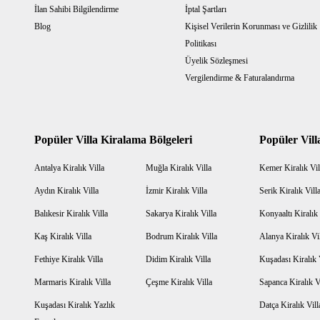
İlan Sahibi Bilgilendirme
İptal Şartları
Blog
Kişisel Verilerin Korunması ve Gizlilik
Politikası
Üyelik Sözleşmesi
Vergilendirme & Faturalandırma
Popüler Villa Kiralama Bölgeleri
Popüler Vill
Antalya Kiralık Villa
Muğla Kiralık Villa
Kemer Kiralık Vil
Aydın Kiralık Villa
İzmir Kiralık Villa
Serik Kiralık Vill
Balıkesir Kiralık Villa
Sakarya Kiralık Villa
Konyaaltı Kiralık 
Kaş Kiralık Villa
Bodrum Kiralık Villa
Alanya Kiralık Vi
Fethiye Kiralık Villa
Didim Kiralık Villa
Kuşadası Kiralık 
Marmaris Kiralık Villa
Çeşme Kiralık Villa
Sapanca Kiralık V
Kuşadası Kiralık Yazlık
Datça Kiralık Vill