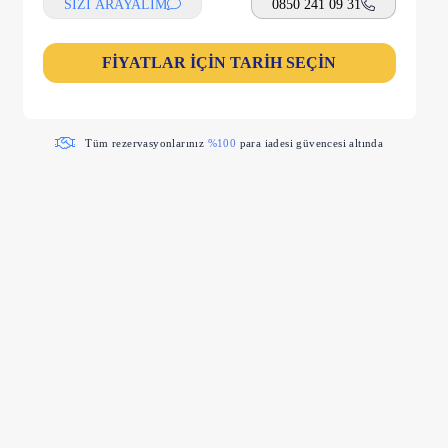
SİZİ ARAYALIM
0850 241 09 31
FİYATLAR İÇİN TARİH SEÇİN
Tüm rezervasyonlarınız
%100
para iadesi güvencesi altında