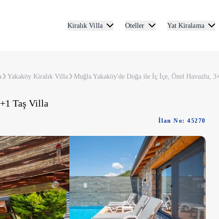
Kiralık Villa
Oteller
Yat Kiralama
a
Yakaköy Kiralık Villa
Muğla Yakaköy'de Doğa ile İç İçe, Özel Havuzlu, 3+
+1 Taş Villa
İlan No: 45270