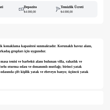
ati
Depozito
Temizlik Ücreti
₺4.000,00
₺4.000,00
ilik konaklama kapasitesi sunmaktadır. Korunaklı havuz alanı,
arkadaş grupları için uygundur.
asa tenisi ve barbekü alanı bulunan villa, rahatlık ve
orlu oturma odası ve donanımlı mutfağı; birinci yatak
k odasında çift kişilik yatak ve ebeveyn banyo; üçüncü yatak
r kahvaltı yapma fırsatına sahip olacağınız villa tatil
lk adım attığınız anda doğru tercihte bulunduğunuzu