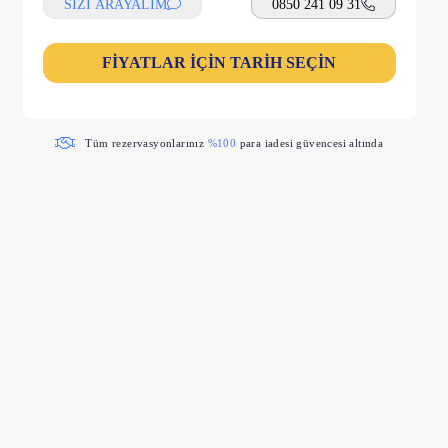
SİZİ ARAYALIM
0850 241 09 31
FİYATLAR İÇİN TARİH SEÇİN
Tüm rezervasyonlarınız
%100
para iadesi güvencesi altında