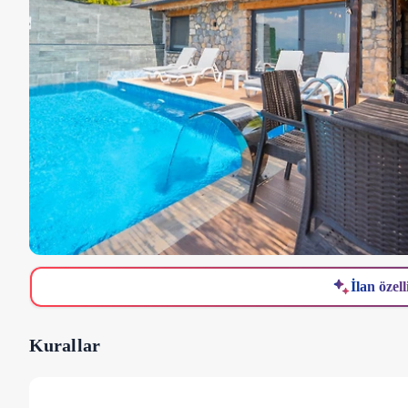
İlan özell
Kurallar