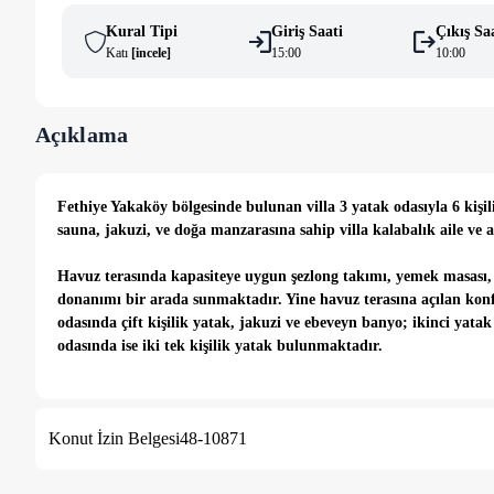
Kural Tipi
Giriş Saati
Çıkış Sa
Katı
[
i̇ncele
]
15:00
10:00
Açıklama
Fethiye Yakaköy bölgesinde bulunan villa 3 yatak odasıyla 6 kiş
sauna, jakuzi, ve doğa manzarasına sahip villa kalabalık aile ve 
Havuz terasında kapasiteye uygun şezlong takımı, yemek masası, m
donanımı bir arada sunmaktadır. Yine havuz terasına açılan konf
odasında çift kişilik yatak, jakuzi ve ebeveyn banyo; ikinci yata
odasında ise iki tek kişilik yatak bulunmaktadır.
Güne kuş sesleri ile uyanarak kendinize ait havuz başında eşsiz bi
beklentilerinize tam karşılık verebilecek donanımlarıyla daha i
Konut İzin Belgesi
48-10871
hissettirecektir.