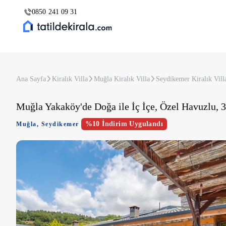
0850 241 09 31
Ana Sayfa
Kiralık Villa
Muğla Kiralık Villa
Seydikemer Kiralık Vill
Muğla Yakaköy'de Doğa ile İç İçe, Özel Havuzlu, 3
%10 İndirim Uygulandı
Muğla
,
Seydikemer