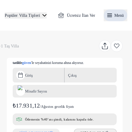
Ücretsiz İlan Ver
Menü
Popüler Villa Tipleri
1 Taş Villa
tatilde
güven
'le seyahatinizi koruma altına alıyoruz.
Giriş
Çıkış
Misafir Sayısı
₺17.931,12
/
Ağustos gecelik fiyatı
Ödemenin %40’ını şimdi, kalanını kapıda öde.