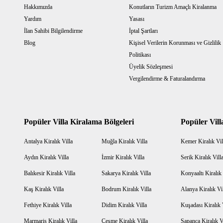
Hakkımızda
Konutların Turizm Amaçlı Kiralanma
Yardım
Yasası
İlan Sahibi Bilgilendirme
İptal Şartları
Blog
Kişisel Verilerin Korunması ve Gizlilik
Politikası
Üyelik Sözleşmesi
Vergilendirme & Faturalandırma
Popüler Villa Kiralama Bölgeleri
Popüler Vill
Antalya Kiralık Villa
Muğla Kiralık Villa
Kemer Kiralık Vil
Aydın Kiralık Villa
İzmir Kiralık Villa
Serik Kiralık Vill
Balıkesir Kiralık Villa
Sakarya Kiralık Villa
Konyaaltı Kiralık 
Kaş Kiralık Villa
Bodrum Kiralık Villa
Alanya Kiralık Vi
Fethiye Kiralık Villa
Didim Kiralık Villa
Kuşadası Kiralık 
Marmaris Kiralık Villa
Çeşme Kiralık Villa
Sapanca Kiralık V