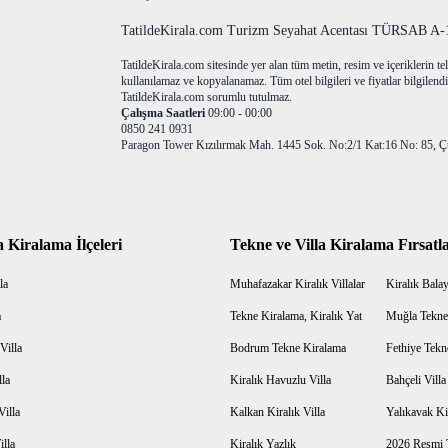
TatildeKirala.com Turizm Seyahat Acentası TÜRSAB A-10
TatildeKirala.com sitesinde yer alan tüm metin, resim ve içeriklerin teli
kullanılamaz ve kopyalanamaz. Tüm otel bilgileri ve fiyatlar bilgilendir
TatildeKirala.com sorumlu tutulmaz.
Çalışma Saatleri
09:00 - 00:00
0850 241 0931
Paragon Tower Kızılırmak Mah. 1445 Sok. No:2/1 Kat:16 No: 85, Ç
a Kiralama İlçeleri
Tekne ve Villa Kiralama Fırsatla
la
Muhafazakar Kiralık Villalar
Kiralık Balayı
a
Tekne Kiralama, Kiralık Yat
Muğla Tekne
Villa
Bodrum Tekne Kiralama
Fethiye Tekn
lla
Kiralık Havuzlu Villa
Bahçeli Vill
Villa
Kalkan Kiralık Villa
Yalıkavak Kir
illa
Kiralık Yazlık
2026 Resmi T