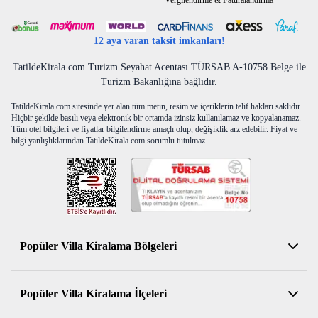
Vergilendirme & Faturalandırma
12 aya varan taksit imkanları!
TatildeKirala.com Turizm Seyahat Acentası TÜRSAB A-10758 Belge ile
Turizm Bakanlığına bağlıdır.
TatildeKirala.com sitesinde yer alan tüm metin, resim ve içeriklerin telif hakları saklıdır.
Hiçbir şekilde basılı veya elektronik bir ortamda izinsiz kullanılamaz ve kopyalanamaz.
Tüm otel bilgileri ve fiyatlar bilgilendirme amaçlı olup, değişiklik arz edebilir. Fiyat ve
bilgi yanlışlıklarından TatildeKirala.com sorumlu tutulmaz.
Popüler Villa Kiralama Bölgeleri
Antalya Kiralık Villa
Popüler Villa Kiralama İlçeleri
Muğla Kiralık Villa