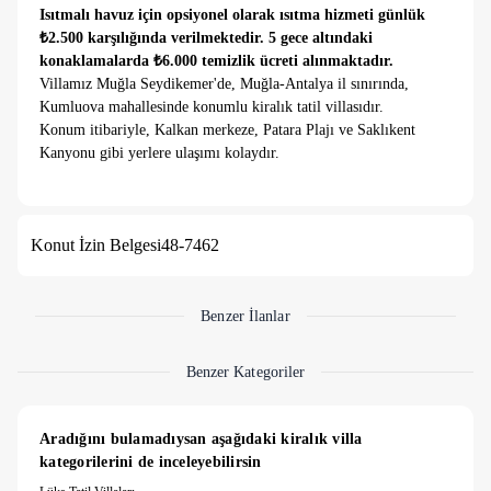
Isıtmalı havuz için opsiyonel olarak ısıtma hizmeti günlük
₺2.500 karşılığında verilmektedir. 5 gece altındaki
konaklamalarda ₺6.000 temizlik ücreti alınmaktadır.
Villamız Muğla Seydikemer'de, Muğla-Antalya il sınırında,
Kumluova mahallesinde konumlu kiralık tatil villasıdır.
Konum itibariyle, Kalkan merkeze, Patara Plajı ve Saklıkent
Kanyonu gibi yerlere ulaşımı kolaydır.
4 suit yatak odalı Villamız, 8 kişiye kadar konaklama
kapasitelidir. 3 yatak odasında jakuzi bulunan villamızda, sauna
Konut İzin Belgesi
48-7462
ve ısıtmalı kapalı havuz bulunmaktadır.
Doğa içerisinde konumlu villamız, doğa ve panoramik deniz
manzaralıdır.
Benzer İlanlar
Havuz alanı korunaklı olup dışarıdan görünmemektedir.
Benzer Kategoriler
Modern mimariye sahip, keyifli eşyaları ve ferah alanları ile,
arkadaş grupları ve geniş aileler için ideal bir tatil villası
Aradığını bulamadıysan aşağıdaki kiralık villa 
seçeneği sunmaktadır.
kategorilerini de inceleyebilirsin