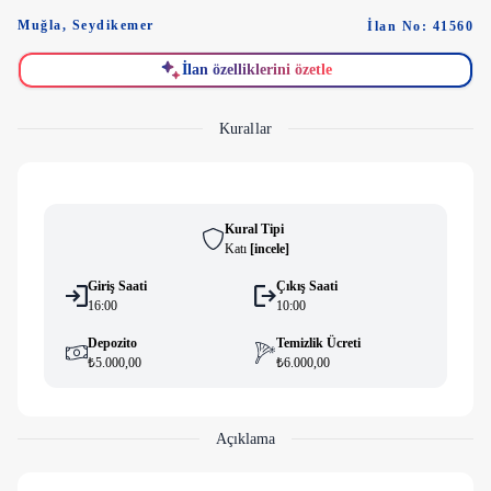
Muğla
,
Seydikemer
İlan No: 41560
İlan özelliklerini özetle
Kurallar
Kural Tipi
Katı
[
i̇ncele
]
Giriş Saati
Çıkış Saati
16:00
10:00
Depozito
Temizlik Ücreti
₺5.000,00
₺6.000,00
Açıklama