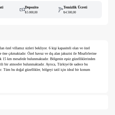
ati
Depozito
Temizlik Ücreti
₺5.000,00
₺4.500,00
 özel villamız sizleri bekliyor. 6 kişi kapasiteli olan ve özel
e öne çıkmaktadır. Özel havuz ve dış alan jakuzisi ile Misafirlerine
rak 15 km mesafede bulunmaktadır. Bölgenin eşsiz güzelliklerinden
rili bir atmosfer bulunmaktadır. Ayrıca, Türkiye'de sadece bu
r. Tüm bu doğal güzellikler, bölgeyi tatil için ideal bir konum
e haşereler için düzenli olarak temizlenmekte ve
 merkezde yer alan villalara nazaran böcek vb. çıkma ihtimali
 5000 Türk Lirası alınmaktadır.