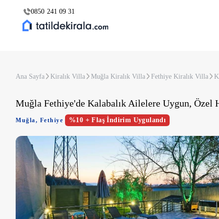
0850 241 09 31
Ana Sayfa
Kiralık Villa
Muğla Kiralık Villa
Fethiye Kiralık Villa
K
Muğla Fethiye'de Kalabalık Ailelere Uygun, Özel 
%10 + Flaş İndirim Uygulandı
Muğla
,
Fethiye