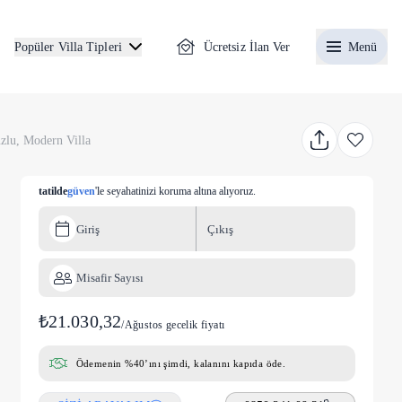
Ücretsiz İlan Ver
Menü
Popüler Villa Tipleri
zlu, Modern Villa
tatilde
güven
'le seyahatinizi koruma altına alıyoruz.
Giriş
Çıkış
Misafir Sayısı
₺21.030,32
/
Ağustos gecelik fiyatı
Ödemenin %40’ını şimdi, kalanını kapıda öde.