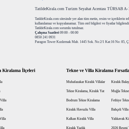
TatildeKirala.com Turizm Seyahat Acentası TÜRSAB A-10
TatildeKirala.com sitesinde yer alan tüm metin, resim ve içeriklerin teli
kullanılamaz ve kopyalanamaz. Tüm otel bilgileri ve fiyatlar bilgilendir
TatildeKirala.com sorumlu tutulmaz.
Çalışma Saatleri
09:00 - 00:00
0850 241 0931
Paragon Tower Kızılırmak Mah. 1445 Sok. No:2/1 Kat:16 No: 85, Ç
a Kiralama İlçeleri
Tekne ve Villa Kiralama Fırsatla
la
Muhafazakar Kiralık Villalar
Kiralık Balayı
a
Tekne Kiralama, Kiralık Yat
Muğla Tekne
Villa
Bodrum Tekne Kiralama
Fethiye Tekn
lla
Kiralık Havuzlu Villa
Bahçeli Vill
Villa
Kalkan Kiralık Villa
Yalıkavak Kir
illa
Kiralık Yazlık
2026 Resmi T