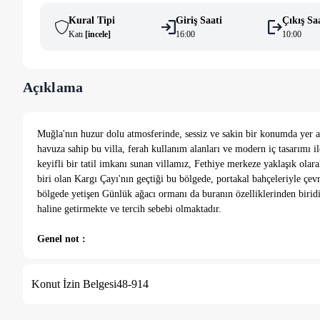
Kural Tipi
Giriş Saati
Çıkış Sa
Katı
[
i̇ncele
]
16:00
10:00
Açıklama
Muğla'nın huzur dolu atmosferinde, sessiz ve sakin bir konumda yer alan
havuza sahip bu villa, ferah kullanım alanları ve modern iç tasarımı il
keyifli bir tatil imkanı sunan villamız, Fethiye merkeze yaklaşık ola
biri olan Kargı Çayı'nın geçtiği bu bölgede, portakal bahçeleriyle çev
bölgede yetişen Günlük ağacı ormanı da buranın özelliklerinden biridi
haline getirmekte ve tercih sebebi olmaktadır.
Genel not :
Doğa içerisinde konuma sahip olan villalarımızın tamamı böcek v
ilaçlanmaktadır. Doğa içerisinde konuma sahip olan evlerimizde,
Konut İzin Belgesi
48-914
daha yüksektir.
En yakın plaj mesafesi olarak Çalış Plajı girilmiştir.
NOT: Temizlik ücreti olarak 4500 Türk Lirası ve depozito olarak