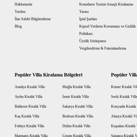
Hakkımızda
Konutların Turizm Amaçlı Kiralanma
Yardım
Yasası
İlan Sahibi Bilgilendirme
İptal Şartları
Blog
Kişisel Verilerin Korunması ve Gizlilik
Politikası
Üyelik Sözleşmesi
Vergilendirme & Faturalandırma
Popüler Villa Kiralama Bölgeleri
Popüler Vill
Antalya Kiralık Villa
Muğla Kiralık Villa
Kemer Kiralık Vil
Aydın Kiralık Villa
İzmir Kiralık Villa
Serik Kiralık Vill
Balıkesir Kiralık Villa
Sakarya Kiralık Villa
Konyaaltı Kiralık 
Kaş Kiralık Villa
Bodrum Kiralık Villa
Alanya Kiralık Vi
Fethiye Kiralık Villa
Didim Kiralık Villa
Kuşadası Kiralık 
Marmaris Kiralık Villa
Çeşme Kiralık Villa
Sapanca Kiralık V