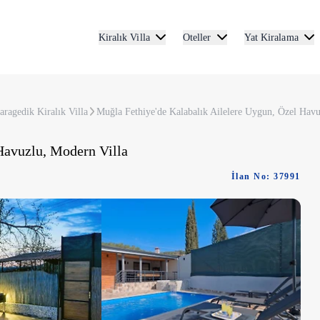
Kiralık Villa
Oteller
Yat Kiralama
aragedik Kiralık Villa
Muğla Fethiye'de Kalabalık Ailelere Uygun, Özel Havu
Havuzlu, Modern Villa
İlan No: 37991