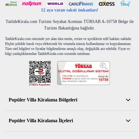
12 aya varan taksit imkanları!
TatildeKirala.com Turizm Seyahat Acentası TÜRSAB A-10758 Belge ile
Turizm Bakanlığına bağlıdır.
TatildeKirala.com sitesinde yer alan tüm metin, resim ve içeriklerin telif hakları saklıdır.
Hiçbir şekilde basılı veya elektronik bir ortamda izinsiz kullanılamaz ve kopyalanamaz.
Tüm otel bilgileri ve fiyatlar bilgilendirme amaçlı olup, değişiklik arz edebilir. Fiyat ve
bilgi yanlışlıklarından TatildeKirala.com sorumlu tutulmaz.
Popüler Villa Kiralama Bölgeleri
Antalya Kiralık Villa
Popüler Villa Kiralama İlçeleri
Muğla Kiralık Villa
Aydın Kiralık Villa
Kemer Kiralık Villa