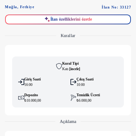
Muğla
,
Fethiye
İlan No: 33127
İlan özelliklerini özetle
Kurallar
Kural Tipi
Katı
[
i̇ncele
]
Giriş Saati
Çıkış Saati
16:00
10:00
Depozito
Temizlik Ücreti
₺10.000,00
₺6.000,00
Açıklama