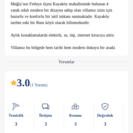
Muğla’nın Fethiye ilçesi Kayaköy mahallesinde bulunan 4
yatak odalı modern bir dizayna sahip olan villamız sizin için
huzurlu ve konforlu bir tatil imkanı sunmaktadır. Kayaköy
tarihte eski bir Rum köyü olarak bilinmektedir.
Aylık konaklamalarda elektrik, su, tüp, internet kiracıya aittir.
Villamız bu bölgede hem tarihi hem modern dokuyu bir arada
yaşamayı düşünenler için minimalist bir felsefe ile
hayatımızdaki fazlalıklardan sadeleşerek arınarak sükun içinde
Yorumlar
bir konaklama sağlar.
600 m2 alan içerisinde yatay mimariye sahip tesisimiz 4 x 14
3.0
boyutlarında büyük bir havuza sahiptir. Her odada wc + banyo
(
1
Yorum
)
bulunmaktadır. Bunun yanında salonda 1 adet ortak kullanım
lavabomuz mevcuttur. Oldukça geniş açık mutfak ve salona
sahiptir. Villanın her köşeyi ince bir fikrin ürünüdür,
konuklarımız bizler için özel kişilerdir.
Temizlik
İletişim
Konum
Doğruluk
Ka
Tesiste geçireceğiniz mutlu anlar bizim için çok değerlidir.
3
3
3
3
Hayatın çok özel bir zaman dilimi olduğunu bilen farkında