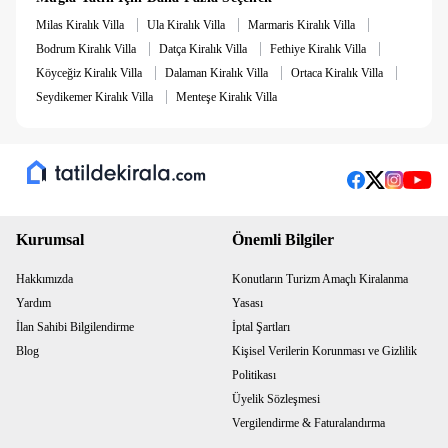
|
|
|
Milas Kiralık Villa
Ula Kiralık Villa
Marmaris Kiralık Villa
|
|
|
Bodrum Kiralık Villa
Datça Kiralık Villa
Fethiye Kiralık Villa
|
|
|
Köyceğiz Kiralık Villa
Dalaman Kiralık Villa
Ortaca Kiralık Villa
|
Seydikemer Kiralık Villa
Menteşe Kiralık Villa
Kurumsal
Önemli Bilgiler
Hakkımızda
Konutların Turizm Amaçlı Kiralanma
Yardım
Yasası
İlan Sahibi Bilgilendirme
İptal Şartları
Blog
Kişisel Verilerin Korunması ve Gizlilik
Politikası
Üyelik Sözleşmesi
Vergilendirme & Faturalandırma