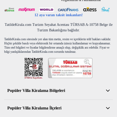
Vergilendirme & Faturalandırma
tatilinizin keyfini çıkarabilirsiniz.
12 aya varan taksit imkanları!
Maalesef evcil hayvan ile konaklama kabul
edilmemektedir.
TatildeKirala.com Turizm Seyahat Acentası TÜRSAB A-10758 Belge ile
Turizm Bakanlığına bağlıdır.
TatildeKirala.com sitesinde yer alan tüm metin, resim ve içeriklerin telif hakları saklıdır.
Hiçbir şekilde basılı veya elektronik bir ortamda izinsiz kullanılamaz ve kopyalanamaz.
Tüm otel bilgileri ve fiyatlar bilgilendirme amaçlı olup, değişiklik arz edebilir. Fiyat ve
bilgi yanlışlıklarından TatildeKirala.com sorumlu tutulmaz.
Popüler Villa Kiralama Bölgeleri
Antalya Kiralık Villa
Popüler Villa Kiralama İlçeleri
Muğla Kiralık Villa