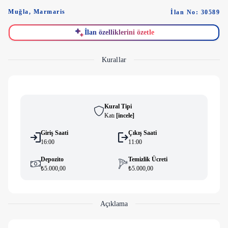
Muğla
,
Marmaris
İlan No: 30589
İlan özelliklerini özetle
Kurallar
Kural Tipi
Katı
[
i̇ncele
]
Giriş Saati
Çıkış Saati
16:00
11:00
Depozito
Temizlik Ücreti
₺5.000,00
₺5.000,00
Açıklama