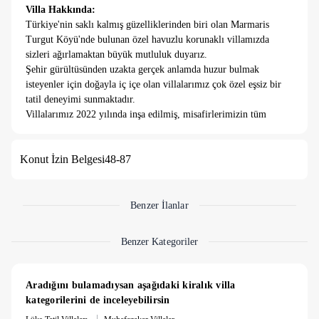
Villa Hakkında:
Türkiye'nin saklı kalmış güzelliklerinden biri olan Marmaris
Turgut Köyü'nde bulunan özel havuzlu korunaklı villamızda
sizleri ağırlamaktan büyük mutluluk duyarız.
Şehir gürültüsünden uzakta gerçek anlamda huzur bulmak
isteyenler için doğayla iç içe olan villalarımız çok özel eşsiz bir
tatil deneyimi sunmaktadır.
Villalarımız 2022 yılında inşa edilmiş, misafirlerimizin tüm
beklentilerini karşılayacak şekilde tasarlanmış ve 2023 yazında
ilk kez hizmete açılmıştır.
Konut İzin Belgesi
48-87
Villalarımızda 3 yatak odası, 1 salon, 3 banyo ve 4 tuvalet
bulunmaktadır. Yaklaşık 6 yatak kapasitesine sahiptir. Gerek
çocuklu aileler için gerekse arkadaş grubu ile tatil yapmak
isteyenler için çok özel bir tatil seçeneği sunmaktadır.
Benzer İlanlar
Konum: Villa misafirlerimizin tüm ihtiyaçlarını temin
edebileceği bir konumda yer almaktadır. Yakın mesafede temel
Benzer Kategoriler
ihtiyaçların karşılanabileceği market, bakkal ve manav
bulunmaktadır.
Yaklaşık Mesafe:
Aradığını bulamadıysan aşağıdaki kiralık villa 
Villamızın denize uzaklığı 1,5 km,
kategorilerini de inceleyebilirsin
Turgut şelalesine 4,5 km,
|