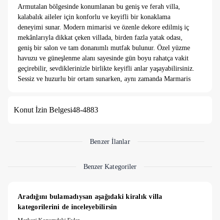
Armutalan bölgesinde konumlanan bu geniş ve ferah villa,
kalabalık aileler için konforlu ve keyifli bir konaklama
deneyimi sunar. Modern mimarisi ve özenle dekore edilmiş iç
mekânlarıyla dikkat çeken villada, birden fazla yatak odası,
geniş bir salon ve tam donanımlı mutfak bulunur. Özel yüzme
havuzu ve güneşlenme alanı sayesinde gün boyu rahatça vakit
geçirebilir, sevdiklerinizle birlikte keyifli anlar yaşayabilirsiniz.
Sessiz ve huzurlu bir ortam sunarken, aynı zamanda Marmaris
merkezine ve plajlara kısa sürede ulaşım imkânı sağlar; hem
dinlenmek hem de tatilin tadını dolu dolu çıkarmak isteyenler
Konut İzin Belgesi
48-4883
için ideal bir seçenektir.
Yalnızca aile konaklaması kabul edilmektedir.
Benzer İlanlar
Benzer Kategoriler
Aradığını bulamadıysan aşağıdaki kiralık villa 
kategorilerini de inceleyebilirsin