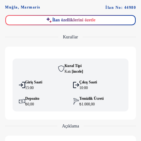
Muğla
,
Marmaris
İlan No: 44980
İlan özelliklerini özetle
Kurallar
Kural Tipi
Katı
[
i̇ncele
]
Giriş Saati
Çıkış Saati
15:00
10:00
Depozito
Temizlik Ücreti
₺0,00
₺1.000,00
Açıklama