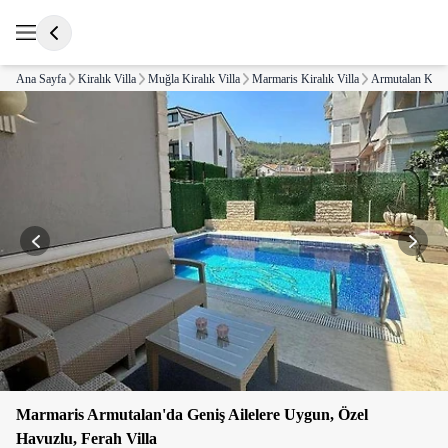
Ana Sayfa
Kiralık Villa
Muğla Kiralık Villa
Marmaris Kiralık Villa
Armutalan Kiral
Marmaris Armutalan'da Geniş Ailelere Uygun, Özel
Havuzlu, Ferah Villa