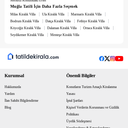
Merkezi Konumdaki Evler
Muğla Tatili İçin Daha Fazla Seçenek
|
|
|
Milas Kiralık Villa
Ula Kiralık Villa
Marmaris Kiralık Villa
|
|
|
Bodrum Kiralık Villa
Datça Kiralık Villa
Fethiye Kiralık Villa
|
|
|
Köyceğiz Kiralık Villa
Dalaman Kiralık Villa
Ortaca Kiralık Villa
|
Seydikemer Kiralık Villa
Menteşe Kiralık Villa
Kurumsal
Önemli Bilgiler
Hakkımızda
Konutların Turizm Amaçlı Kiralanma
Yardım
Yasası
İlan Sahibi Bilgilendirme
İptal Şartları
Blog
Kişisel Verilerin Korunması ve Gizlilik
Politikası
Üyelik Sözleşmesi