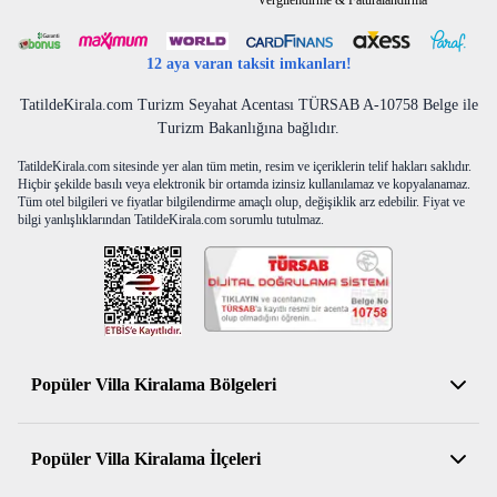
Vergilendirme & Faturalandırma
12 aya varan taksit imkanları!
TatildeKirala.com Turizm Seyahat Acentası TÜRSAB A-10758 Belge ile
Turizm Bakanlığına bağlıdır.
TatildeKirala.com sitesinde yer alan tüm metin, resim ve içeriklerin telif hakları saklıdır.
Hiçbir şekilde basılı veya elektronik bir ortamda izinsiz kullanılamaz ve kopyalanamaz.
Tüm otel bilgileri ve fiyatlar bilgilendirme amaçlı olup, değişiklik arz edebilir. Fiyat ve
bilgi yanlışlıklarından TatildeKirala.com sorumlu tutulmaz.
Popüler Villa Kiralama Bölgeleri
Antalya Kiralık Villa
Popüler Villa Kiralama İlçeleri
Muğla Kiralık Villa