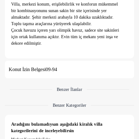
Villa, merkezi konum, erişilebilirlik ve konforun mükemmel
bir kombinasyonunu sunan sakin bir site içerisinde yer
almaktadır. Şehir merkezi arabayla 10 dakika uzaklıktadır.
Toplu taşıma araçlarına yürüyerek ulaşılabilir.
Çocuk havuzu içeren yarı olimpik havuz, sadece site sakinleri
için ortak kullanıma açıktır. Evin tüm iç mekanı yeni inşa ve
dekore edilmiştir.
Evin önünde park yeri mevcuttur. Havuz Villa'nın hemen
yanındadır. Sadece site sakinleri içindir ve asla kalabalık
Konut İzin Belgesi
09-94
olmaz. Sessiz ve sakin özel havuz deneyiminin tadını
çıkarabilirsiniz. Long Beach ve Kadınlar Plajı arabayla 10
dakika uzaklıktadır. Kuşadası alışveriş merkezi arabayla 10
dakika uzaklıktadır. 100m içinde toplu taşıma seçenekleri
Benzer İlanlar
(dolmuş) bulunmaktadır. Şehir merkezine, plajlara veya diğer
ilgi çekici noktalara gitmek için kullanılabilir.
Benzer Kategoriler
Efes Antik Kenti: Kuşadası'nın hemen dışındaki bu antik kent,
Roma İmparatorluğu döneminin en önemli yerleşim
Aradığını bulamadıysan aşağıdaki kiralık villa 
yerlerinden biriydi. İmparatorluğun en büyük
kategorilerini de inceleyebilirsin
kütüphanelerinden biri olan Celsus Kütüphanesi, kentteki en