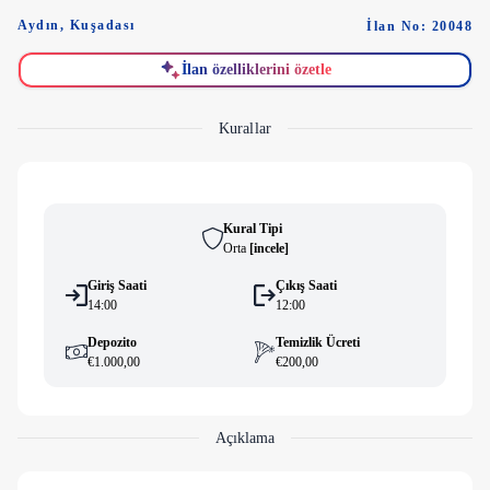
Aydın
,
Kuşadası
İlan No: 20048
İlan özelliklerini özetle
Kurallar
Kural Tipi
Orta
[
i̇ncele
]
Giriş Saati
Çıkış Saati
14:00
12:00
Depozito
Temizlik Ücreti
€1.000,00
€200,00
Açıklama