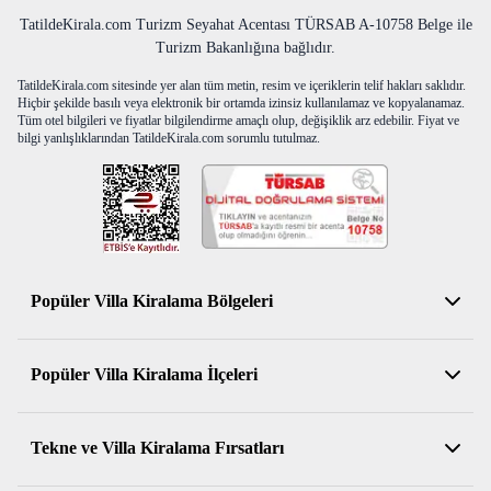
TatildeKirala.com Turizm Seyahat Acentası TÜRSAB A-10758 Belge ile
Turizm Bakanlığına bağlıdır.
TatildeKirala.com sitesinde yer alan tüm metin, resim ve içeriklerin telif hakları saklıdır.
Hiçbir şekilde basılı veya elektronik bir ortamda izinsiz kullanılamaz ve kopyalanamaz.
Tüm otel bilgileri ve fiyatlar bilgilendirme amaçlı olup, değişiklik arz edebilir. Fiyat ve
bilgi yanlışlıklarından TatildeKirala.com sorumlu tutulmaz.
Popüler Villa Kiralama Bölgeleri
Antalya Kiralık Villa
Popüler Villa Kiralama İlçeleri
Muğla Kiralık Villa
Aydın Kiralık Villa
Kemer Kiralık Villa
Tekne ve Villa Kiralama Fırsatları
İzmir Kiralık Villa
Serik Kiralık Villa
Balıkesir Kiralık Villa
Konyaaltı Kiralık Villa