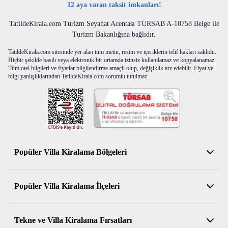
12 aya varan taksit imkanları!
TatildeKirala.com Turizm Seyahat Acentası TÜRSAB A-10758 Belge ile
Turizm Bakanlığına bağlıdır.
TatildeKirala.com sitesinde yer alan tüm metin, resim ve içeriklerin telif hakları saklıdır.
Hiçbir şekilde basılı veya elektronik bir ortamda izinsiz kullanılamaz ve kopyalanamaz.
Tüm otel bilgileri ve fiyatlar bilgilendirme amaçlı olup, değişiklik arz edebilir. Fiyat ve
bilgi yanlışlıklarından TatildeKirala.com sorumlu tutulmaz.
Popüler Villa Kiralama Bölgeleri
Antalya Kiralık Villa
Popüler Villa Kiralama İlçeleri
Muğla Kiralık Villa
Aydın Kiralık Villa
Kemer Kiralık Villa
Tekne ve Villa Kiralama Fırsatları
İzmir Kiralık Villa
Serik Kiralık Villa