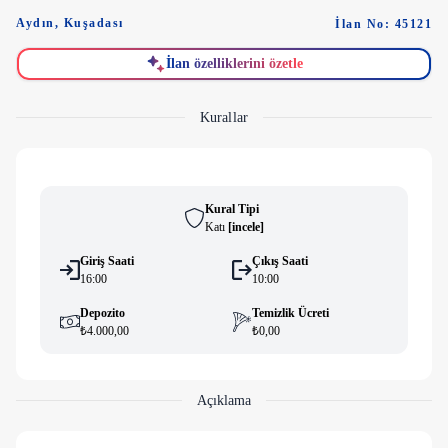
Aydın
,
Kuşadası
İlan No: 45121
İlan özelliklerini özetle
Kurallar
Kural Tipi
Katı
[
i̇ncele
]
Giriş Saati
Çıkış Saati
16:00
10:00
Depozito
Temizlik Ücreti
₺4.000,00
₺0,00
Açıklama