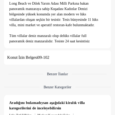
Long Beach ve Dilek Yarım Adası Milli Parkına bakan
panoramik manzaraya sahip Kuşadası Kadınlar Denizi
bölgesinde yüksek konumda yer alan modern ve lüks
villalardan oluşan seçkin bir tesistir. Tesis bünyesinde 11 lüks
villa, mini market ve aperatif restoran-kafe bulunmaktadır.
Tüm villalar deniz manzaralı olup delüks villalar full
panoramik deniz manzaralıdır. Tesiste 24 saat kesintisiz
güvenlik ve resepsiyon hizmeti ile tüm ihtiyaçlarınıza anında
cevap verilmektedir.
Konut İzin Belgesi
09-102
Her villa yaklaşık 220 m2 4 yatak odası 3 banyo şık ve
konforlu şekilde düzenlenmiş, salon tam donanımlı mutfak ve
panoramik deniz manzaralı bir terastan oluşmaktadır. Her
Benzer İlanlar
villanın kendine ait yüzme havuzu ve bahçesi vardır. Tüm
odalarda yüksek verimlilikte uzaktan kumandalı multi sistem
Benzer Kategoriler
klima bulunmaktadır.
Fiyatlara Günlük 30 Kw elektrik ( günlük limit aşımı ekstra
Aradığını bulamadıysan aşağıdaki kiralık villa 
ücretlendirilir) /su kullanımı, ücretsiz Wi-Fi ve periyodik
kategorilerini de inceleyebilirsin
olarak 3 günde villa temizliği ve havlu-nevresim değişimi
|
|