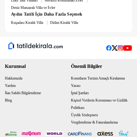
Lüks Tatil Villaları
Merkezi Konumdaki Evler
dahildir.
Deniz Manzaralı Villa ve Evler
Aydın Tatili İçin Daha Fazla Seçenek
Girişte 5.200 TL hasar depozitosu alınmaktadır.
|
Kuşadası Kiralık Villa
Didim Kiralık Villa
Kurumsal
Önemli Bilgiler
Hakkımızda
Konutların Turizm Amaçlı Kiralanma
Yardım
Yasası
İlan Sahibi Bilgilendirme
İptal Şartları
Blog
Kişisel Verilerin Korunması ve Gizlilik
Politikası
Üyelik Sözleşmesi
Vergilendirme & Faturalandırma