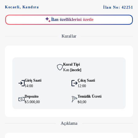
Kocaeli
,
Kandıra
İlan No: 42251
İlan özelliklerini özetle
Kurallar
Kural Tipi
Katı
[
i̇ncele
]
Giriş Saati
Çıkış Saati
14:00
12:00
Depozito
Temizlik Ücreti
₺5.000,00
₺0,00
Açıklama