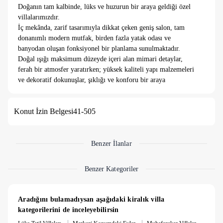
Doğanın tam kalbinde, lüks ve huzurun bir araya geldiği özel
villalarımızdır.
İç mekânda, zarif tasarımıyla dikkat çeken geniş salon, tam
donanımlı modern mutfak, birden fazla yatak odası ve
banyodan oluşan fonksiyonel bir planlama sunulmaktadır.
Doğal ışığı maksimum düzeyde içeri alan mimari detaylar,
ferah bir atmosfer yaratırken; yüksek kaliteli yapı malzemeleri
ve dekoratif dokunuşlar, şıklığı ve konforu bir araya
getirmektedir.
Otelimize sadece 1 kilometre mesafede, size özel müstakil
Konut İzin Belgesi
41-505
bahçeli, ısıtmalı havuzlu villalar tatilinize yepyeni bir konfor
katacak.
3+1 ve 4+1 seçenekleri, kış bahçesi, barbekü keyfi, şömine başı
sohbetleri ve ateş çukuru etrafında sıcacık anılar. Hepsi sizin
Benzer İlanlar
için düşünüldü!
Ebeveyn banyolu odalar, jakuzili keyif, havuza sıfır odalar.
Benzer Kategoriler
Kısacası tatilin en güzel hali burada sizi bekliyor.
Aradığını bulamadıysan aşağıdaki kiralık villa 
kategorilerini de inceleyebilirsin
|
|