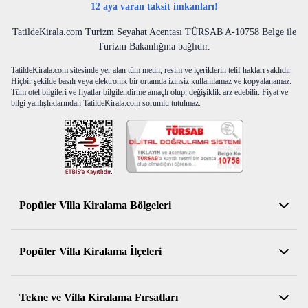
12 aya varan taksit imkanları!
TatildeKirala.com Turizm Seyahat Acentası TÜRSAB A-10758 Belge ile
Turizm Bakanlığına bağlıdır.
TatildeKirala.com sitesinde yer alan tüm metin, resim ve içeriklerin telif hakları saklıdır.
Hiçbir şekilde basılı veya elektronik bir ortamda izinsiz kullanılamaz ve kopyalanamaz.
Tüm otel bilgileri ve fiyatlar bilgilendirme amaçlı olup, değişiklik arz edebilir. Fiyat ve
bilgi yanlışlıklarından TatildeKirala.com sorumlu tutulmaz.
Popüler Villa Kiralama Bölgeleri
Antalya Kiralık Villa
Popüler Villa Kiralama İlçeleri
Muğla Kiralık Villa
Aydın Kiralık Villa
Kemer Kiralık Villa
Tekne ve Villa Kiralama Fırsatları
İzmir Kiralık Villa
Serik Kiralık Villa