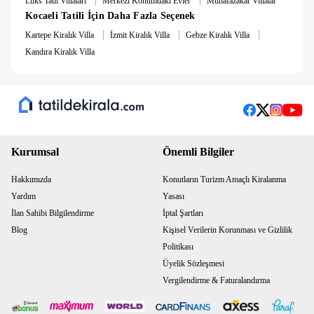
Lüks Tatil Villaları
Merkezi Konumdaki Evler
Muhafazakar Villalar
Kocaeli Tatili İçin Daha Fazla Seçenek
|
|
|
Kartepe Kiralık Villa
İzmit Kiralık Villa
Gebze Kiralık Villa
Kandıra Kiralık Villa
Kurumsal
Önemli Bilgiler
Hakkımızda
Konutların Turizm Amaçlı Kiralanma
Yardım
Yasası
İlan Sahibi Bilgilendirme
İptal Şartları
Blog
Kişisel Verilerin Korunması ve Gizlilik
Politikası
Üyelik Sözleşmesi
Vergilendirme & Faturalandırma