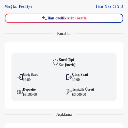
Muğla
,
Fethiye
İlan No: 21315
İlan özelliklerini özetle
Kurallar
Kural Tipi
Katı
[
i̇ncele
]
Giriş Saati
Çıkış Saati
16:00
10:00
Depozito
Temizlik Ücreti
₺3.500,00
₺3.000,00
Açıklama