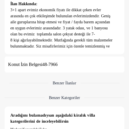
İlan Hakkında:
3+1 apart evimiz ekonomik fiyatı ile dikkat çeken evler
arasında en çok etkileşimde bulunulan evlerimizdendir. Geniş
aile guruplarına hitap etmesi ve fiyat / fayda barem açısından
en uygun evlerimiz arasındadır. 3 yatak odası, ve 1 banyosu
olan bu evimiz toplamda salon çekyat desteği ile 7-
8 kişi ağırlayabilmektedir. Mutfağında gerekli tüm malzemeler
bulunmaktadır. Siz misafirlerimiz için özenle temizlenmiş ve
hijyen kurallarına uyulmuştur.
1. YATAK ODASI :
1 adet çift kişilik yatak, klima, elbise
Konut İzin Belgesi
48-7966
dolabı, balkon vardır.
2. YATAK ODASI :
1 adet çift kişilik yatak, klima, komidin,
elbise dolabı vardır.
3. YATAK ODASI :
2 adet tek kişilik yatak, klima, komidin,
Benzer İlanlar
elbise dolabı, balkon vardır.
Benzer Kategoriler
SALON :
Oturma grubu, klima, yemek masası, tv vardır.
MUTFAK :
Tüm mutfak eşyalarına sahip olan mutfağımızın
Aradığını bulamadıysan aşağıdaki kiralık villa 
içerisinde buzdolabı, çamaşır makinesi, bulaşık makinesi, su
kategorilerini de inceleyebilirsin
ısıtıcı, tencere tava gibi tüm mutfak araçlarını sizlere