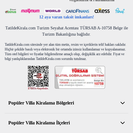
Vergilendirme & Faturalandırma
havlu, sağlık vs. sigortaları fiyatlara dahil değildir. Doğa ile iç
içe olan tüm villalarımızda düzenli olarak ilaçlama
12 aya varan taksit imkanları!
yapılmaktadır. Bütün önlemlere rağmen çevrede kelebek,
böcek, sinek vs. bulunma ihtimali vardır.
TatildeKirala.com Turizm Seyahat Acentası TÜRSAB A-10758 Belge ile
Turizm Bakanlığına bağlıdır.
HASAR DEPOZİTOSU :
Hasar, kırık, dökük, vb. için girişte
3500 TL depozito alınmaktadır. Herhangi bir kırık dökük,
TatildeKirala.com sitesinde yer alan tüm metin, resim ve içeriklerin telif hakları saklıdır.
Hiçbir şekilde basılı veya elektronik bir ortamda izinsiz kullanılamaz ve kopyalanamaz.
kayıp ya da zarar ziyan gibi problemler olmadığı taktirde villa
Tüm otel bilgileri ve fiyatlar bilgilendirme amaçlı olup, değişiklik arz edebilir. Fiyat ve
çıkışında depozito geri iade edilmektedir.
bilgi yanlışlıklarından TatildeKirala.com sorumlu tutulmaz.
NOT :
6 gece ve daha az konaklamalarda ekstra temizlik
ücreti 3.000₺ karşılığında rezervasyon kabul edilmektedir.
Popüler Villa Kiralama Bölgeleri
Antalya Kiralık Villa
Popüler Villa Kiralama İlçeleri
Muğla Kiralık Villa