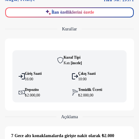
İlan No: 29571
İlan özelliklerini özetle
Kurallar
Kural Tipi
Katı
[
i̇ncele
]
Giriş Saati
Çıkış Saati
16:00
10:00
Depozito
Temizlik Ücreti
₺2.000,00
₺2.000,00
Açıklama
7 Gece altı konaklamalarda girişte nakit olarak ₺2.000