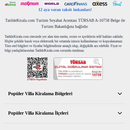
12 aya varan taksit imkanları!
TatildeKirala.com Turizm Seyahat Acentası TÜRSAB A-10758 Belge ile
Turizm Bakanlığına bağlıdır.
TatildeKirala.com sitesinde yer alan tüm metin, resim ve içeriklerin telif hakları saklıdır.
Hiçbir şekilde basılı veya elektronik bir ortamda izinsiz kullanılamaz ve kopyalanamaz.
Tüm otel bilgileri ve fiyatlar bilgilendirme amaçlı olup, değişiklik arz edebilir. Fiyat ve
bilgi yanlışlıklarından TatildeKirala.com sorumlu tutulmaz.
Popüler Villa Kiralama Bölgeleri
Antalya Kiralık Villa
Popüler Villa Kiralama İlçeleri
Muğla Kiralık Villa
Aydın Kiralık Villa
Kemer Kiralık Villa