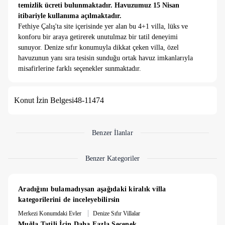
temizlik ücreti bulunmaktadır. Havuzumuz 15 Nisan
itibariyle kullanıma açılmaktadır.
Fethiye Çalış'ta site içerisinde yer alan bu 4+1 villa, lüks ve
konforu bir araya getirerek unutulmaz bir tatil deneyimi
sunuyor. Denize sıfır konumuyla dikkat çeken villa, özel
havuzunun yanı sıra tesisin sunduğu ortak havuz imkanlarıyla
misafirlerine farklı seçenekler sunmaktadır.
Dört geniş yatak odası ve ferah yaşam alanları ile villa, aileler
ve kalabalık gruplar için ideal bir konaklama seçeneğidir. Ev
Konut İzin Belgesi
48-11474
konforunda döşenmiş iç mekanlar, misafirlerin ihtiyaçlarına
uygun olarak tasarlanmıştır. Modern bir mutfak, geniş bir
oturma alanı ve şık dekorasyon detayları, tatiliniz boyunca
rahat etmenizi sağlar. Villanın geniş bahçesi, havuz başında
Benzer İlanlar
güneşlenmek ya da açık havada keyifli vakit geçirmek
isteyenler için idealdir.
Benzer Kategoriler
Villa, Çalış Plajı’na sadece birkaç adım uzaklıkta olup,
Akdeniz’in berrak sularına kolay erişim sunar. Güneşin batışını
izlemek için sahilde romantik bir yürüyüş yapabilir ya da
Aradığını bulamadıysan aşağıdaki kiralık villa 
villanızın terasında manzaranın keyfini çıkarabilirsiniz.
kategorilerini de inceleyebilirsin
Merkeze ve çevredeki popüler restoranlara yakın olan villa,
|
Merkezi Konumdaki Evler
Denize Sıfır Villalar
lezzetli yemeklerin ve eğlenceli akşam aktivitelerinin tadını
Muğla Tatili İçin Daha Fazla Seçenek