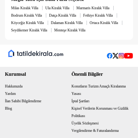
çıkarmanızı sağlar. Ayrıca, Ölüdeniz, Kayaköy ve Saklıkent
|
|
|
gibi Fethiye’nin ünlü turistik noktalarına kolay ulaşım imkanı
Milas Kiralık Villa
Ula Kiralık Villa
Marmaris Kiralık Villa
sunar.
|
|
|
Bodrum Kiralık Villa
Datça Kiralık Villa
Fethiye Kiralık Villa
Hem huzur hem de eğlence dolu bir tatil arıyorsanız, Fethiye
|
|
|
Köyceğiz Kiralık Villa
Dalaman Kiralık Villa
Ortaca Kiralık Villa
Çalış'ta bulunan bu özel villa, ihtiyaçlarınızı fazlasıyla
|
Seydikemer Kiralık Villa
Menteşe Kiralık Villa
karşılayacaktır.
Kurumsal
Önemli Bilgiler
Hakkımızda
Konutların Turizm Amaçlı Kiralanma
Yardım
Yasası
İlan Sahibi Bilgilendirme
İptal Şartları
Blog
Kişisel Verilerin Korunması ve Gizlilik
Politikası
Üyelik Sözleşmesi
Vergilendirme & Faturalandırma