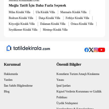
Merkezi Konumdaki Evler
Muğla Tatili İçin Daha Fazla Seçenek
|
|
|
Milas Kiralık Villa
Ula Kiralık Villa
Marmaris Kiralık Villa
|
|
|
Bodrum Kiralık Villa
Datça Kiralık Villa
Fethiye Kiralık Villa
|
|
|
Köyceğiz Kiralık Villa
Dalaman Kiralık Villa
Ortaca Kiralık Villa
|
Seydikemer Kiralık Villa
Menteşe Kiralık Villa
Kurumsal
Önemli Bilgiler
Hakkımızda
Konutların Turizm Amaçlı Kiralanma
Yardım
Yasası
İlan Sahibi Bilgilendirme
İptal Şartları
Blog
Kişisel Verilerin Korunması ve Gizlilik
Politikası
Üyelik Sözleşmesi