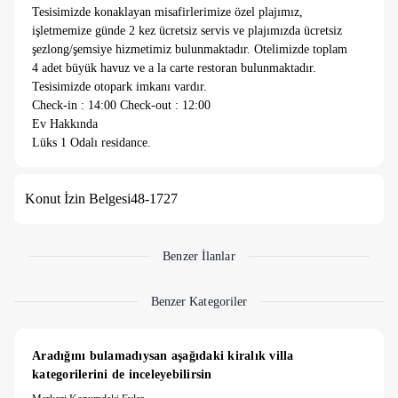
Tesisimizde konaklayan misafirlerimize özel plajımız,
işletmemize günde 2 kez ücretsiz servis ve plajımızda ücretsiz
şezlong/şemsiye hizmetimiz bulunmaktadır. Otelimizde toplam
4 adet büyük havuz ve a la carte restoran bulunmaktadır.
Tesisimizde otopark imkanı vardır.
Check-in : 14:00 Check-out : 12:00
Ev Hakkında
Lüks 1 Odalı residance.
Fethiye Ölüdeniz’in eşsiz doğasında, güvenli bir site içerisinde
Konut İzin Belgesi
48-1727
yer alan bu şık tatil odası, ortak havuz imkânı ve modern
tasarımıyla konforlu bir konaklama deneyimi sunuyor. Merkezi
konumu sayesinde plajlara, restoranlara ve bölgedeki cazibe
noktalarına kolay erişim sağlayan bu özel konaklama birimi,
Benzer İlanlar
tatilinde hem huzur hem de hareket arayan misafirler için ideal
bir seçenektir. Kaliteli mobilyalarla döşenmiş iç mekânı ve
Benzer Kategoriler
bakımlı site ortamı, hem kısa süreli hem de uzun süreli
konaklamalara uygundur.
Aradığını bulamadıysan aşağıdaki kiralık villa 
kategorilerini de inceleyebilirsin