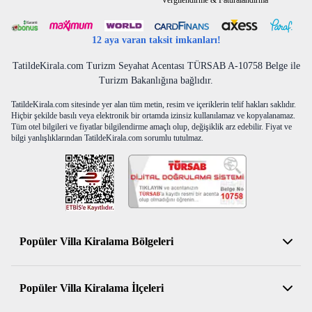
Vergilendirme & Faturalandırma
12 aya varan taksit imkanları!
TatildeKirala.com Turizm Seyahat Acentası TÜRSAB A-10758 Belge ile
Turizm Bakanlığına bağlıdır.
TatildeKirala.com sitesinde yer alan tüm metin, resim ve içeriklerin telif hakları saklıdır.
Hiçbir şekilde basılı veya elektronik bir ortamda izinsiz kullanılamaz ve kopyalanamaz.
Tüm otel bilgileri ve fiyatlar bilgilendirme amaçlı olup, değişiklik arz edebilir. Fiyat ve
bilgi yanlışlıklarından TatildeKirala.com sorumlu tutulmaz.
Popüler Villa Kiralama Bölgeleri
Antalya Kiralık Villa
Popüler Villa Kiralama İlçeleri
Muğla Kiralık Villa