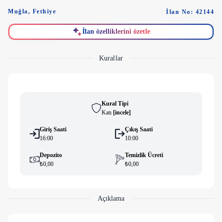
Muğla
,
Fethiye
İlan No: 42144
İlan özelliklerini özetle
Kurallar
Kural Tipi
Katı
[
i̇ncele
]
Giriş Saati
Çıkış Saati
16:00
10:00
Depozito
Temizlik Ücreti
₺0,00
₺0,00
Açıklama