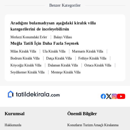
Benzer Kategoriler
Aradığını bulamadıysan aşağıdaki kiralık villa 
kategorilerini de inceleyebilirsin
|
Merkezi Konumdaki Evler
Balayı Villası
Muğla Tatili İçin Daha Fazla Seçenek
|
|
|
Milas Kiralık Villa
Ula Kiralık Villa
Marmaris Kiralık Villa
|
|
|
Bodrum Kiralık Villa
Datça Kiralık Villa
Fethiye Kiralık Villa
|
|
|
Köyceğiz Kiralık Villa
Dalaman Kiralık Villa
Ortaca Kiralık Villa
|
Seydikemer Kiralık Villa
Menteşe Kiralık Villa
Kurumsal
Önemli Bilgiler
Hakkımızda
Konutların Turizm Amaçlı Kiralanma