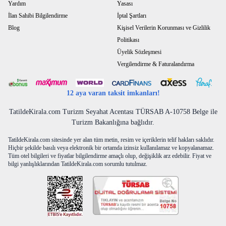
Yardım
Yasası
İlan Sahibi Bilgilendirme
İptal Şartları
Blog
Kişisel Verilerin Korunması ve Gizlilik
Politikası
Üyelik Sözleşmesi
Vergilendirme & Faturalandırma
12 aya varan taksit imkanları!
TatildeKirala.com Turizm Seyahat Acentası TÜRSAB A-10758 Belge ile
Turizm Bakanlığına bağlıdır.
TatildeKirala.com sitesinde yer alan tüm metin, resim ve içeriklerin telif hakları saklıdır.
Hiçbir şekilde basılı veya elektronik bir ortamda izinsiz kullanılamaz ve kopyalanamaz.
Tüm otel bilgileri ve fiyatlar bilgilendirme amaçlı olup, değişiklik arz edebilir. Fiyat ve
bilgi yanlışlıklarından TatildeKirala.com sorumlu tutulmaz.