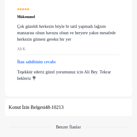
Mükemmel
Çok güzeldi herkezin böyle bi tatil yapmadı lağzım
manzarası olsun havuzu olsun ve heryere yakın mesafede
herkezin gitmesi gerekn bir yer
Ali K.
İlan sahibinin cevabı
Teşekkür ederiz güzel yorumunuz icin Ali Bey. Tekrar
bekleriz 💐
Konut İzin Belgesi
48-10213
Benzer İlanlar