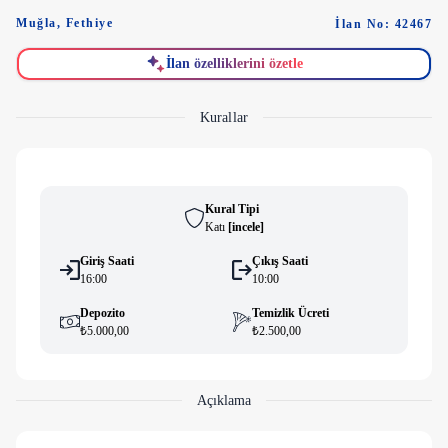
Muğla
,
Fethiye
İlan No: 42467
İlan özelliklerini özetle
Kurallar
Kural Tipi
Katı
[
i̇ncele
]
Giriş Saati
Çıkış Saati
16:00
10:00
Depozito
Temizlik Ücreti
₺5.000,00
₺2.500,00
Açıklama