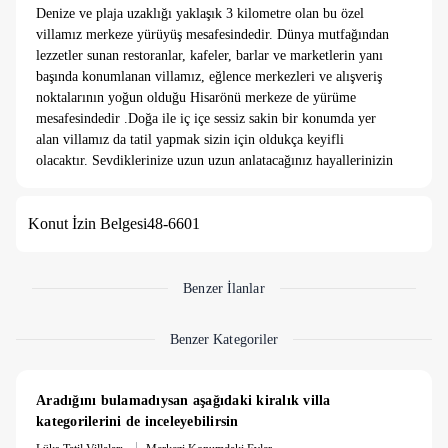
Denize ve plaja uzaklığı yaklaşık 3 kilometre olan bu özel
villamız merkeze yürüyüş mesafesindedir. Dünya mutfağından
lezzetler sunan restoranlar, kafeler, barlar ve marketlerin yanı
başında konumlanan villamız, eğlence merkezleri ve alışveriş
noktalarının yoğun olduğu Hisarönü merkeze de yürüme
mesafesindedir .Doğa ile iç içe sessiz sakin bir konumda yer
alan villamız da tatil yapmak sizin için oldukça keyifli
olacaktır. Sevdiklerinize uzun uzun anlatacağınız hayallerinizin
gerçeğe dönüşeceği özenle hazırlanmış tatil eviniz sizi bekliyor.
Konut İzin Belgesi
48-6601
Salon :
Açık plan salon/mutfak şeklinde dizayn edilmiş ve
zemin katta yer almaktadır.
Detayları :
Oturma grubu, Şömine, LCD TV, Klima, 6 kişilik
yemek masası, WC/Lavabo ve havuz terasına geçiş ve
Benzer İlanlar
bulunmaktadır
Mutfak :
Açık plan mutfak/salon şeklinde dizayn edilmiş ve
Benzer Kategoriler
zemin katta yer almaktadır.
Detayları :
Açık plan şeklindeki mutfağımızda tatiliniz
boyunca ihtiyaçlarınızı karşılayabilecek her türlü mutfak araç-
Aradığını bulamadıysan aşağıdaki kiralık villa 
gereçleri ve elektronik eşya bulunmaktadır.
kategorilerini de inceleyebilirsin
1.Yatak Odası :
|