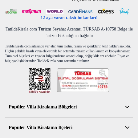
Vergilendirme & Faturalandırma
vs yok ise aynen iade edilecektir.
12 aya varan taksit imkanları!
TatildeKirala.com Turizm Seyahat Acentası TÜRSAB A-10758 Belge ile
Turizm Bakanlığına bağlıdır.
TatildeKirala.com sitesinde yer alan tüm metin, resim ve içeriklerin telif hakları saklıdır.
Hiçbir şekilde basılı veya elektronik bir ortamda izinsiz kullanılamaz ve kopyalanamaz.
Tüm otel bilgileri ve fiyatlar bilgilendirme amaçlı olup, değişiklik arz edebilir. Fiyat ve
bilgi yanlışlıklarından TatildeKirala.com sorumlu tutulmaz.
Popüler Villa Kiralama Bölgeleri
Antalya Kiralık Villa
Popüler Villa Kiralama İlçeleri
Muğla Kiralık Villa