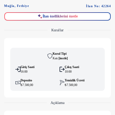
Muğla
,
Fethiye
İlan No: 42264
İlan özelliklerini özetle
Kurallar
Kural Tipi
Katı
[
i̇ncele
]
Giriş Saati
Çıkış Saati
16:00
10:00
Depozito
Temizlik Ücreti
₺7.500,00
₺7.500,00
Açıklama