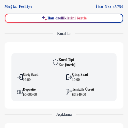
Muğla
,
Fethiye
İlan No: 45750
İlan özelliklerini özetle
Kurallar
Kural Tipi
Katı
[
i̇ncele
]
Giriş Saati
Çıkış Saati
16:00
10:00
Depozito
Temizlik Ücreti
₺5.000,00
₺3.849,00
Açıklama