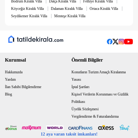
|
|
|
Bodrum Kiralık Villa
Datça Kiralık Villa
Fethiye Kiralık Villa
|
|
|
Köyceğiz Kiralık Villa
Dalaman Kiralık Villa
Ortaca Kiralık Villa
|
Seydikemer Kiralık Villa
Menteşe Kiralık Villa
Kurumsal
Önemli Bilgiler
Hakkımızda
Konutların Turizm Amaçlı Kiralanma
Yardım
Yasası
İlan Sahibi Bilgilendirme
İptal Şartları
Blog
Kişisel Verilerin Korunması ve Gizlilik
Politikası
Üyelik Sözleşmesi
Vergilendirme & Faturalandırma
12 aya varan taksit imkanları!