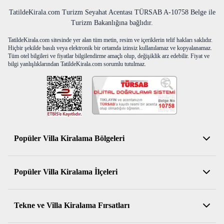
TatildeKirala.com Turizm Seyahat Acentası TÜRSAB A-10758 Belge ile
Turizm Bakanlığına bağlıdır.
TatildeKirala.com sitesinde yer alan tüm metin, resim ve içeriklerin telif hakları saklıdır.
Hiçbir şekilde basılı veya elektronik bir ortamda izinsiz kullanılamaz ve kopyalanamaz.
Tüm otel bilgileri ve fiyatlar bilgilendirme amaçlı olup, değişiklik arz edebilir. Fiyat ve
bilgi yanlışlıklarından TatildeKirala.com sorumlu tutulmaz.
Popüler Villa Kiralama Bölgeleri
Antalya Kiralık Villa
Popüler Villa Kiralama İlçeleri
Muğla Kiralık Villa
Aydın Kiralık Villa
Kemer Kiralık Villa
Tekne ve Villa Kiralama Fırsatları
İzmir Kiralık Villa
Serik Kiralık Villa
Balıkesir Kiralık Villa
Konyaaltı Kiralık Villa