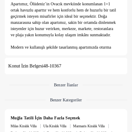
Apartımız, Ölüdeniz’in Ovacık mevkiinde konumlanan 1+1
ortak havuzlu aparttır ve hem konforlu hem de huzurlu bir tatil
geçirmek isteyen misafirler için ideal bir seçenektir. Doğa
manzarasına sahip olan apartımız, sakin bir ortamda dinlenmek
isteyenler için huzur verirken, merkeze, markete, restoranlara
ve plaja yakın konumuyla kolay ulaşım imkânı sunmaktadır.
Modern ve kullanışlı şekilde tasarlanmış apartımızda oturma
alanı, donanımlı mutfak, yatak odası ve banyo bulunmakta
olup, ihtiyaç duyabileceğiniz tüm detaylar düşünülmüştür.
Konut İzin Belgesi
48-10367
Geniş ortak havuzu sayesinde hem serinleyebilir hem de keyifli
vakit geçirebilirsiniz. Özellikle Ölüdeniz’in Ovacık mevkiinde
doğa ile iç içe konumlanması sayesinde tatiliniz boyunca temiz
hava eşliğinde rahatlayabilirsiniz.
Benzer İlanlar
Benzer Kategoriler
Muğla Tatili İçin Daha Fazla Seçenek
|
|
|
Milas Kiralık Villa
Ula Kiralık Villa
Marmaris Kiralık Villa