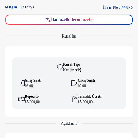
Muğla
,
Fethiye
İlan No: 44875
İlan özelliklerini özetle
Kurallar
Kural Tipi
Katı
[
i̇ncele
]
Giriş Saati
Çıkış Saati
16:00
10:00
Depozito
Temizlik Ücreti
₺5.000,00
₺5.000,00
Açıklama