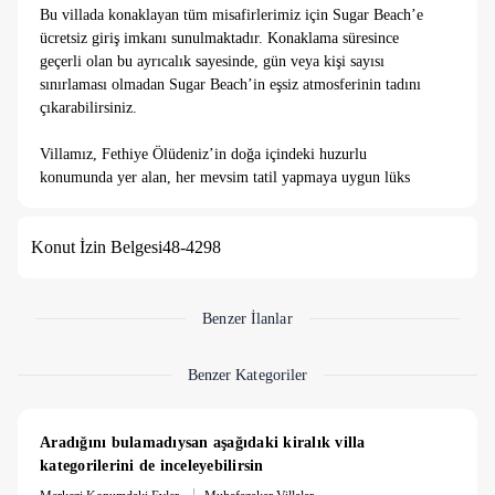
Bu villada konaklayan tüm misafirlerimiz için Sugar Beach’e
ücretsiz giriş imkanı sunulmaktadır. Konaklama süresince
geçerli olan bu ayrıcalık sayesinde, gün veya kişi sayısı
sınırlaması olmadan Sugar Beach’in eşsiz atmosferinin tadını
çıkarabilirsiniz.
Villamız, Fethiye Ölüdeniz’in doğa içindeki huzurlu
konumunda yer alan, her mevsim tatil yapmaya uygun lüks
birFethiye Ölüdeniz kiralık villadır.5 metre uzunluğundaki
kapalı ısıtmalı havuzu, jakuzili havuz ve çocuk havuzu ile hem
Konut İzin Belgesi
48-4298
yaz hem kış aylarında konforlu bir tatil imkanı sunar.
Villada 4 yatak odası bulunmakta olup, her odada banyo ve
balkon mevcuttur. Modern mutfak ve geniş salon, aileler ve
arkadaş grupları için ferah bir yaşam alanı sağlar. Yerden ısıtma
Benzer İlanlar
sistemi, büyük klimalar ve bahçe alanı ile her mevsim tatil
keyfi garantilenir.
Benzer Kategoriler
Ek ücretle havuz ısıtması ve sauna hizmeti sunulmakta olup,
misafirler tatillerini tamamen kişiselleştirebilir. Villamızın
modern donanımı, ferah yaşam alanları ve doğayla iç içe
Aradığını bulamadıysan aşağıdaki kiralık villa 
konumu, hem sakin bir tatil hem de konforlu bir deneyim
kategorilerini de inceleyebilirsin
arayanlar için idealdir.
|