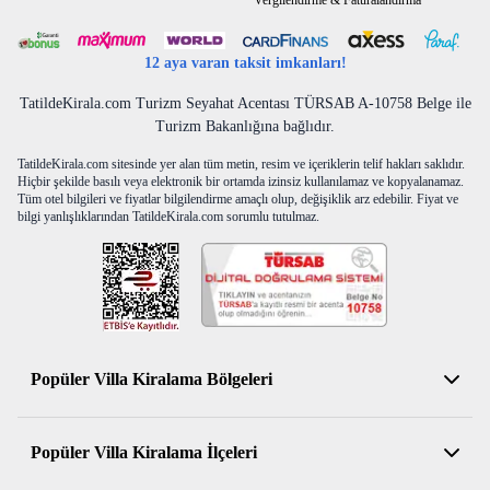
Vergilendirme & Faturalandırma
Makyaj Masası
Klima
12 aya varan taksit imkanları!
Jakuzi
Banyo/WC
TatildeKirala.com Turizm Seyahat Acentası TÜRSAB A-10758 Belge ile
3. Yatak Odası
Turizm Bakanlığına bağlıdır.
2 Tek Kişilik Yatak
Komodin
TatildeKirala.com sitesinde yer alan tüm metin, resim ve içeriklerin telif hakları saklıdır.
Hiçbir şekilde basılı veya elektronik bir ortamda izinsiz kullanılamaz ve kopyalanamaz.
Elbise Dolabı
Tüm otel bilgileri ve fiyatlar bilgilendirme amaçlı olup, değişiklik arz edebilir. Fiyat ve
Makyaj Masası
bilgi yanlışlıklarından TatildeKirala.com sorumlu tutulmaz.
Klima
Banyo/WC
4. Yatak Odası
1 Çift Kişilik Yatak
Komodin
Elbise Dolabı
Makyaj Masası
Popüler Villa Kiralama Bölgeleri
Klima
Banyo/WC
Antalya Kiralık Villa
Havuz Bilgileri
Popüler Villa Kiralama İlçeleri
Muğla Kiralık Villa
Özel Havuz
Korunaklı Havuz