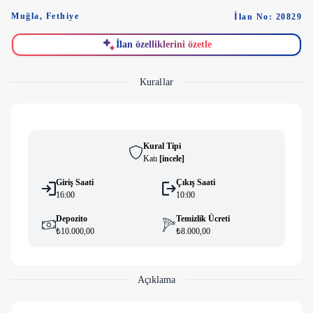
Muğla
,
Fethiye
İlan No: 20829
İlan özelliklerini özetle
Kurallar
Kural Tipi
Katı
[
i̇ncele
]
Giriş Saati
Çıkış Saati
16:00
10:00
Depozito
Temizlik Ücreti
₺10.000,00
₺8.000,00
Açıklama