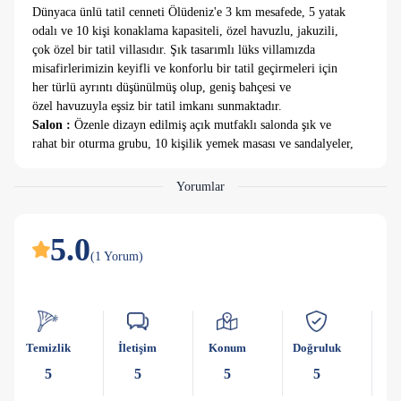
Dünyaca ünlü tatil cenneti Ölüdeniz'e 3 km mesafede, 5 yatak
odalı ve 10 kişi konaklama kapasiteli, özel havuzlu, jakuzili,
çok özel bir tatil villasıdır. Şık tasarımlı lüks villamızda
misafirlerimizin keyifli ve konforlu bir tatil geçirmeleri için
her türlü ayrıntı düşünülmüş olup, geniş bahçesi ve
özel havuzuyla eşsiz bir tatil imkanı sunmaktadır.
Salon :
Özenle dizayn edilmiş açık mutfaklı salonda şık ve
rahat bir oturma grubu, 10 kişilik yemek masası ve sandalyeler,
televizyon, uydu alıcı, internet erişimi için wi-fi, klima,
şömine bulunmaktadır. Salondan havuz kenarına direkt çıkış
Yorumlar
bulunmaktadır.
Mutfak :
Modern Amerikan mutfakta buzdolabı, çamaşır
makinası, bulaşık makinası, fırın, mikrodalga fırın,
5.0
ankastre 4'lü ocak, elektrikli su ısıtıcısı, su sebili, ekmek
(
1
Yorum
)
kızartma makinası, yemek takımı, tost makinası, çaycı, kahve
makinası ve filtre kahve makinası, çatal bıçak seti, tavalar,
tencereler, bardaklar, mutfak araç ve gereçleri bulunmaktadır.
1. Yatak odası :
1 adet çift kişilik yatak, led smart tv, elbise
Temizlik
İletişim
Konum
Doğruluk
Ka
dolabı, komodin, klima, banyo ve tuvalet bulunmaktadır.
Odamız havuz katındadır.
5
5
5
5
2. Yatak odası :
1 adet çift kişilik yatak, led smart tv, elbise