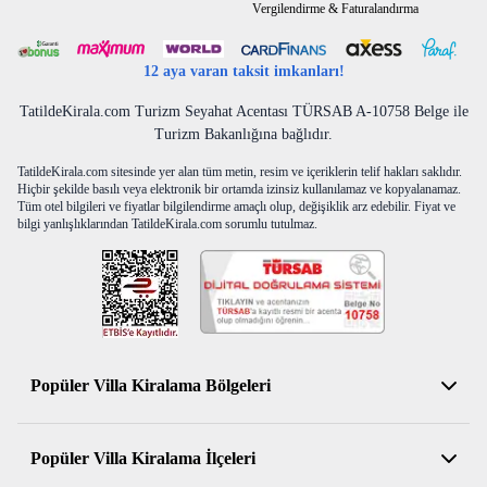
Vergilendirme & Faturalandırma
12 aya varan taksit imkanları!
TatildeKirala.com Turizm Seyahat Acentası TÜRSAB A-10758 Belge ile
Turizm Bakanlığına bağlıdır.
TatildeKirala.com sitesinde yer alan tüm metin, resim ve içeriklerin telif hakları saklıdır.
Hiçbir şekilde basılı veya elektronik bir ortamda izinsiz kullanılamaz ve kopyalanamaz.
Tüm otel bilgileri ve fiyatlar bilgilendirme amaçlı olup, değişiklik arz edebilir. Fiyat ve
bilgi yanlışlıklarından TatildeKirala.com sorumlu tutulmaz.
Popüler Villa Kiralama Bölgeleri
Antalya Kiralık Villa
Popüler Villa Kiralama İlçeleri
Muğla Kiralık Villa