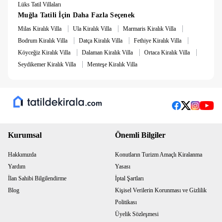
Lüks Tatil Villaları
Muğla Tatili İçin Daha Fazla Seçenek
|
|
|
Milas Kiralık Villa
Ula Kiralık Villa
Marmaris Kiralık Villa
|
|
|
Bodrum Kiralık Villa
Datça Kiralık Villa
Fethiye Kiralık Villa
|
|
|
Köyceğiz Kiralık Villa
Dalaman Kiralık Villa
Ortaca Kiralık Villa
|
Seydikemer Kiralık Villa
Menteşe Kiralık Villa
Kurumsal
Önemli Bilgiler
Hakkımızda
Konutların Turizm Amaçlı Kiralanma
Yardım
Yasası
İlan Sahibi Bilgilendirme
İptal Şartları
Blog
Kişisel Verilerin Korunması ve Gizlilik
Politikası
Üyelik Sözleşmesi