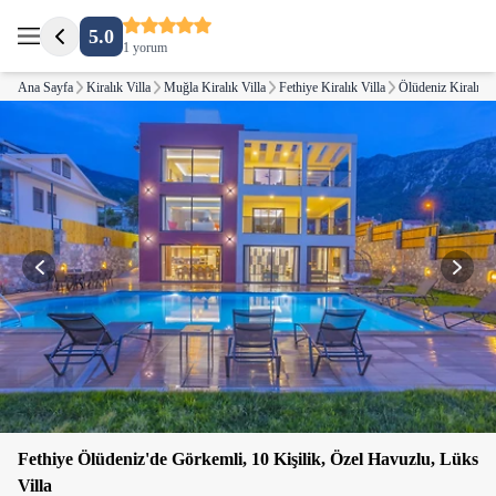
5.0
1 yorum
Ana Sayfa
Kiralık Villa
Muğla Kiralık Villa
Fethiye Kiralık Villa
Ölüdeniz Kiralık V
Fethiye Ölüdeniz'de Görkemli, 10 Kişilik, Özel Havuzlu, Lüks
Villa