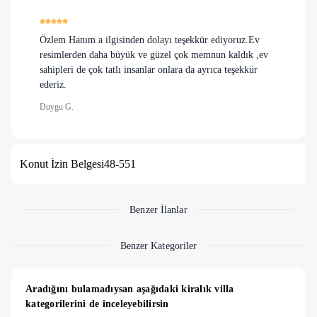
dolabı, komodin, klima, jakuzi, tuvalet ve banyo
bulunmaktadır . Odamızdan balkona çıkış vardır.
3. Yatak odası :
1 adet çift kişilik yatak, led smart tv, elbise
Özlem Hanım a ilgisinden dolayı teşekkür ediyoruz.Ev
dolabı, komodin, klima, jakuzi, tuvalet ve banyo
resimlerden daha büyük ve güzel çok memnun kaldık ,ev
bulunmaktadır. Odamızdan balkona çıkış vardır.
sahipleri de çok tatlı insanlar onlara da ayrıca teşekkür
4. Yatak odası:
1 adet çift kişilik yatak, Led smart tv, elbise
ederiz.
dolabı, komodin, klima, tuvalet ve banyo bulunmaktadır.
Duygu G.
Odamızdan balkona çıkış vardır.
5.Yatak odası:
2 adet tek kişilik yatak, led smart tv, elbise
dolabı, komodin, klima, tuvalet ve banyo bulunmaktadır.
Konut İzin Belgesi
48-551
Benzer İlanlar
Benzer Kategoriler
Aradığını bulamadıysan aşağıdaki kiralık villa 
kategorilerini de inceleyebilirsin