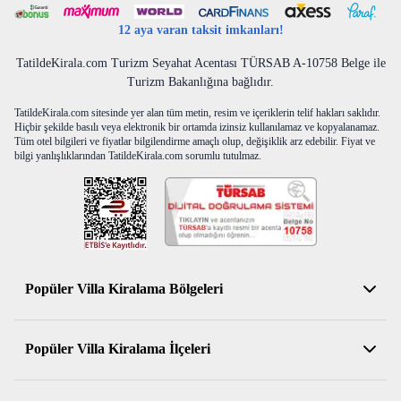
12 aya varan taksit imkanları!
TatildeKirala.com Turizm Seyahat Acentası TÜRSAB A-10758 Belge ile
Turizm Bakanlığına bağlıdır.
TatildeKirala.com sitesinde yer alan tüm metin, resim ve içeriklerin telif hakları saklıdır.
Hiçbir şekilde basılı veya elektronik bir ortamda izinsiz kullanılamaz ve kopyalanamaz.
Tüm otel bilgileri ve fiyatlar bilgilendirme amaçlı olup, değişiklik arz edebilir. Fiyat ve
bilgi yanlışlıklarından TatildeKirala.com sorumlu tutulmaz.
Popüler Villa Kiralama Bölgeleri
Antalya Kiralık Villa
Popüler Villa Kiralama İlçeleri
Muğla Kiralık Villa
Aydın Kiralık Villa
Kemer Kiralık Villa