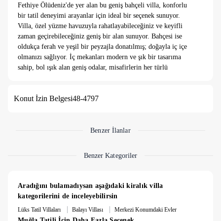
Fethiye Ölüdeniz'de yer alan bu geniş bahçeli villa, konforlu
bir tatil deneyimi arayanlar için ideal bir seçenek sunuyor.
Villa, özel yüzme havuzuyla rahatlayabileceğiniz ve keyifli
zaman geçirebileceğiniz geniş bir alan sunuyor. Bahçesi ise
oldukça ferah ve yeşil bir peyzajla donatılmış; doğayla iç içe
olmanızı sağlıyor. İç mekanları modern ve şık bir tasarıma
sahip, bol ışık alan geniş odalar, misafirlerin her türlü
ihtiyacını karşılayacak şekilde düzenlenmiş. Ayrıca, villa
çevresindeki sessiz ve huzurlu ortam, size tam anlamıyla bir
Konut İzin Belgesi
48-4797
dinlenme fırsatı sunuyor. Hem doğanın hem de konforun tadını
çıkarabileceğiniz, Ölüdeniz'in doğal güzelliklerine oldukça
yakın bu villa, unutulmaz bir tatil için mükemmel bir tercih
olabilir.
Benzer İlanlar
7 Gece altı konaklamalarda girişte nakit olarak ₺6.500
Benzer Kategoriler
temizlik ücreti bulunmaktadır.
Aradığını bulamadıysan aşağıdaki kiralık villa 
kategorilerini de inceleyebilirsin
|
|
Lüks Tatil Villaları
Balayı Villası
Merkezi Konumdaki Evler
Muğla Tatili İçin Daha Fazla Seçenek