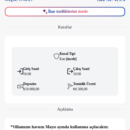
İlan No: 41374
İlan özelliklerini özetle
Kurallar
Kural Tipi
Katı
[
i̇ncele
]
Giriş Saati
Çıkış Saati
16:00
10:00
Depozito
Temizlik Ücreti
₺10.000,00
₺6.500,00
Açıklama
*Villamızın havuzu Mayıs ayında kullanıma açılacaktır.