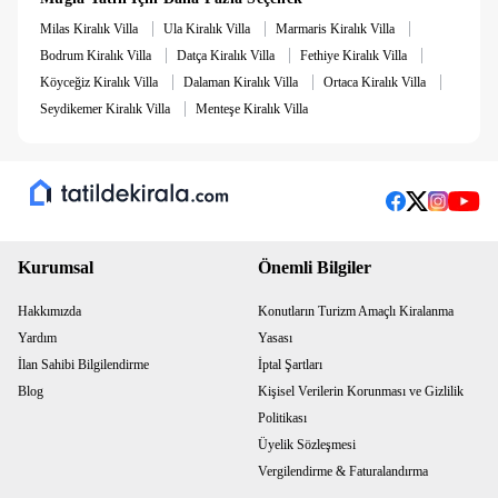
|
|
|
Milas Kiralık Villa
Ula Kiralık Villa
Marmaris Kiralık Villa
|
|
|
Bodrum Kiralık Villa
Datça Kiralık Villa
Fethiye Kiralık Villa
|
|
|
Köyceğiz Kiralık Villa
Dalaman Kiralık Villa
Ortaca Kiralık Villa
|
Seydikemer Kiralık Villa
Menteşe Kiralık Villa
Kurumsal
Önemli Bilgiler
Hakkımızda
Konutların Turizm Amaçlı Kiralanma
Yardım
Yasası
İlan Sahibi Bilgilendirme
İptal Şartları
Blog
Kişisel Verilerin Korunması ve Gizlilik
Politikası
Üyelik Sözleşmesi
Vergilendirme & Faturalandırma