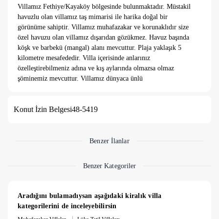
Villamız Fethiye/Kayaköy bölgesinde bulunmaktadır. Müstakil
havuzlu olan villamız taş mimarisi ile harika doğal bir
görünüme sahiptir. Villamız muhafazakar ve korunaklıdır size
özel havuzu olan villamız dışarıdan gözükmez. Havuz başında
köşk ve barbekü (mangal) alanı mevcuttur. Plaja yaklaşık 5
kilometre mesafededir. Villa içerisinde anlarınız
özelleştirebilmeniz adına ve kış aylarında olmazsa olmaz
şöminemiz mevcuttur. Villamız dünyaca ünlü
Tarihi Antik Kente 2 kilometre ve Gemiler Plajına 5 kilometre
mesafededir.
Konut İzin Belgesi
48-5419
Villamızda 3 adet yatak odası bulunmaktadır. Bütün yatak
odaları ebeveyn banyoludur. Ayrıca giriş katında ortak
kullanım wc mevcuttur. Tüm yatak odaları ve salon klimalıdır.
Salonda şömine, havuz başında bahçede mangal yakmanız için
Benzer İlanlar
barbekü ve sınırsız internetimiz mevcuttur.
Havuz filtreli ve taşırmalıdır, havuz yıl boyu kullanıma açık
Benzer Kategoriler
olup günlük bakımı eksiksiz yapılmaktadır.
Villamız yılın 12 ayı rezervasyona açıktır.
Üst Kat
Aradığını bulamadıysan aşağıdaki kiralık villa 
1. Yatak Odası: Çift kişilik yatak, ebeveyn banyosu, klimalı.
kategorilerini de inceleyebilirsin
Giriş Katı
|