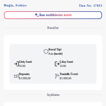
Muğla
,
Fethiye
İlan No: 17835
İlan özelliklerini özetle
Kurallar
Kural Tipi
Katı
[
i̇ncele
]
Giriş Saati
Çıkış Saati
16:00
10:00
Depozito
Temizlik Ücreti
₺5.000,00
₺5.000,00
Açıklama