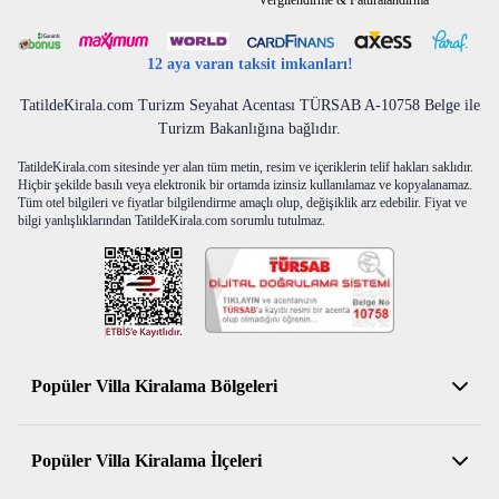
Vergilendirme & Faturalandırma
12 aya varan taksit imkanları!
TatildeKirala.com Turizm Seyahat Acentası TÜRSAB A-10758 Belge ile
Turizm Bakanlığına bağlıdır.
TatildeKirala.com sitesinde yer alan tüm metin, resim ve içeriklerin telif hakları saklıdır.
Hiçbir şekilde basılı veya elektronik bir ortamda izinsiz kullanılamaz ve kopyalanamaz.
Tüm otel bilgileri ve fiyatlar bilgilendirme amaçlı olup, değişiklik arz edebilir. Fiyat ve
bilgi yanlışlıklarından TatildeKirala.com sorumlu tutulmaz.
Popüler Villa Kiralama Bölgeleri
Antalya Kiralık Villa
Popüler Villa Kiralama İlçeleri
Muğla Kiralık Villa