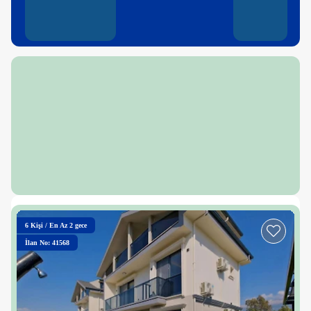
6
Kişi
/
En Az 2 gece
İlan No: 41568