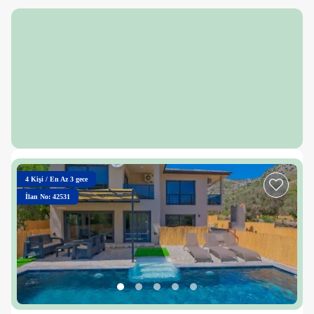
4
Kişi
/
En Az 3 gece
İlan No: 42531