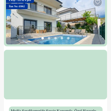
4
Kişi
/
En Az 4 gece
İlan No: 43062
Muğla Seydikemer'de Sessiz Konumda, Özel Havuzlu,