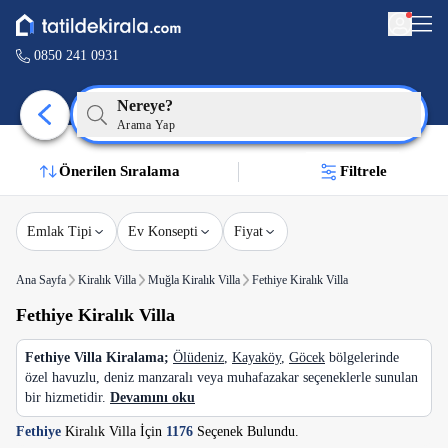
0850 241 0931
Nereye?
Arama Yap
Önerilen Sıralama
Filtrele
Emlak Tipi
Ev Konsepti
Fiyat
Ana Sayfa
Kiralık Villa
Muğla Kiralık Villa
Fethiye Kiralık Villa
Fethiye Kiralık Villa
Fethiye Villa Kiralama;
Ölüdeniz
,
Kayaköy
,
Göcek
bölgelerinde
özel havuzlu, deniz manzaralı veya muhafazakar seçeneklerle sunulan
bir hizmetidir.
Devamını oku
Fethiye
Kiralık Villa İçin
1176
Seçenek Bulundu.