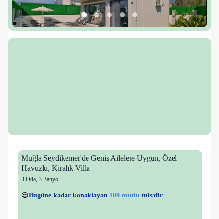
Muğla Seydikemer'de Geniş Ailelere Uygun, Özel
Havuzlu, Kiralık Villa
3 Oda
,
3 Banyo
17 kişi
109 mutlu
👀
Son 1 saatte
27 kişi
görüntüledi