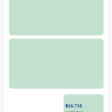
₺16.710
gecelik fiyatı