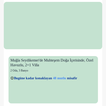
Muğla Seydikemer'de Muhteşem Doğa İçerisinde, Özel
Havuzlu, 2+1 Villa
2 Oda
,
3 Banyo
15 kişi
48 mutlu
👀
Son 1 saatte
26 kişi
görüntüledi