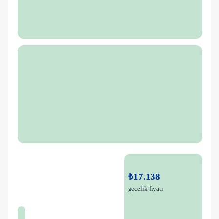
₺17.138
gecelik fiyatı