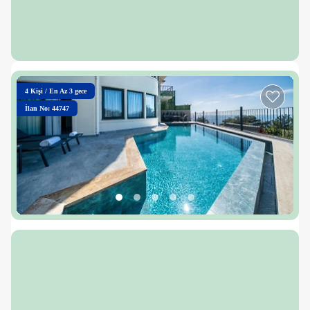
4
Kişi
/
En Az 3 gece
İlan No: 44747