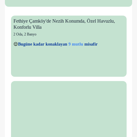
Fethiye Çamköy'de Nezih Konumda, Özel Havuzlu,
Konforlu Villa
2 Oda
,
2 Banyo
8 kişi
9 mutlu
👀
Son 1 saatte
42 kişi
görüntüledi