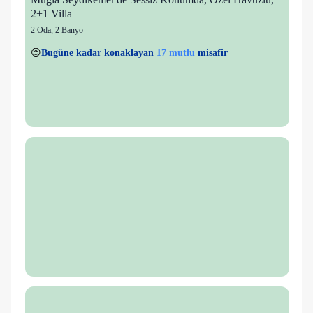
2+1 Villa
2 Oda
,
2 Banyo
7 kişi
17 mutlu
👀
Son 1 saatte
49 kişi
görüntüledi