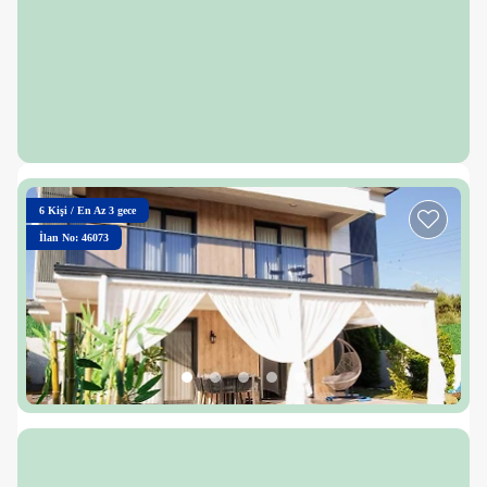
6
Kişi
/
En Az 3 gece
İlan No: 46073