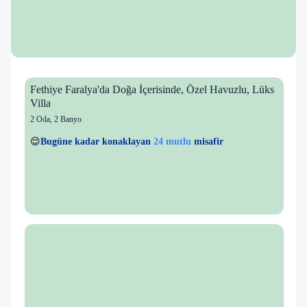
Fethiye Faralya'da Doğa İçerisinde, Özel Havuzlu, Lüks
Villa
2 Oda
,
2 Banyo
3 kişi
24 mutlu
👀
Son 1 saatte
52 kişi
görüntüledi