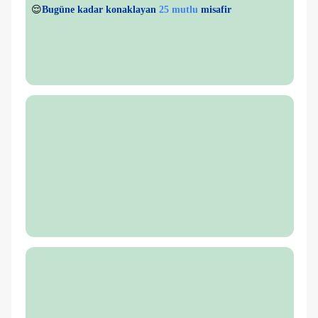
👀
Son 1 saatte
29 kişi
görüntüledi