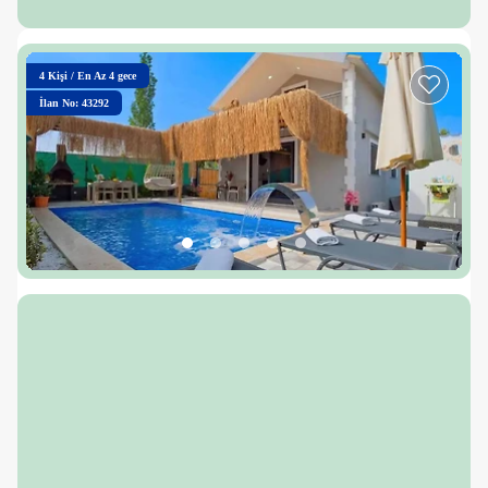
4
Kişi
/
En Az 4 gece
İlan No: 43292