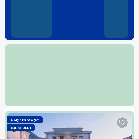
6
Kişi
/
En Az 4 gece
İlan No: 31214