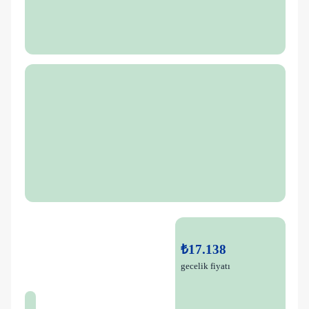
₺17.138
gecelik fiyatı