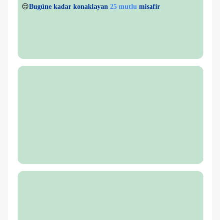
👀
Son 1 saatte
29 kişi
görüntüledi