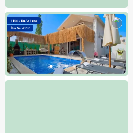
4
Kişi
/
En Az 4 gece
İlan No: 43292