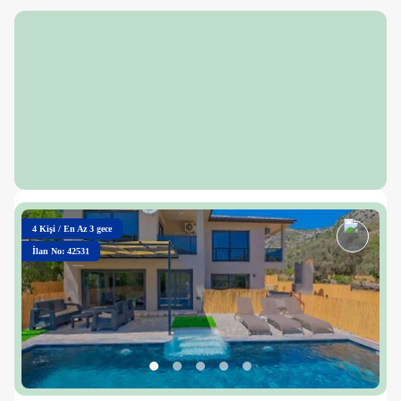
4
Kişi
/
En Az 3 gece
İlan No: 42531