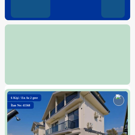
6
Kişi
/
En Az 2 gece
İlan No: 41568