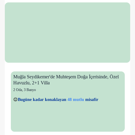
Muğla Seydikemer'de Muhteşem Doğa İçerisinde, Özel
Havuzlu, 2+1 Villa
2 Oda
,
3 Banyo
14 kişi
48 mutlu
👀
Son 1 saatte
25 kişi
görüntüledi