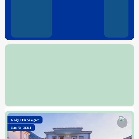
6
Kişi
/
En Az 4 gece
İlan No: 31214