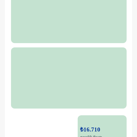
₺16.710
gecelik fiyatı