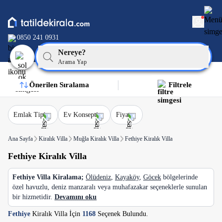
0850 241 0931
Nereye?
Arama Yap
Önerilen Sıralama
Filtrele
Emlak Tipi
Ev Konsepti
Fiyat
Ana Sayfa
Kiralık Villa
Muğla Kiralık Villa
Fethiye Kiralık Villa
Fethiye Kiralık Villa
Fethiye Villa Kiralama;
Ölüdeniz
,
Kayaköy
,
Göcek
bölgelerinde
özel havuzlu, deniz manzaralı veya muhafazakar seçeneklerle sunulan
bir hizmetidir.
Devamını oku
Fethiye
Kiralık Villa İçin
1168
Seçenek Bulundu.