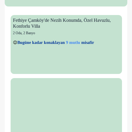
Fethiye Çamköy'de Nezih Konumda, Özel Havuzlu,
Konforlu Villa
2 Oda
,
2 Banyo
8 kişi
9 mutlu
👀
Son 1 saatte
42 kişi
görüntüledi