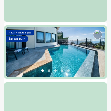
4
Kişi
/
En Az 3 gece
İlan No: 44747