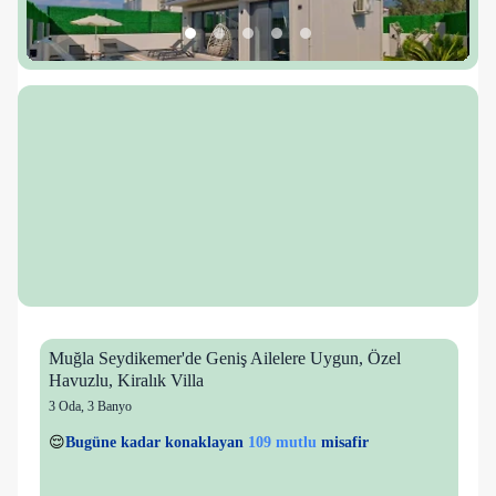
Muğla Seydikemer'de Geniş Ailelere Uygun, Özel
Havuzlu, Kiralık Villa
3 Oda
,
3 Banyo
17 kişi
109 mutlu
👀
Son 1 saatte
27 kişi
görüntüledi