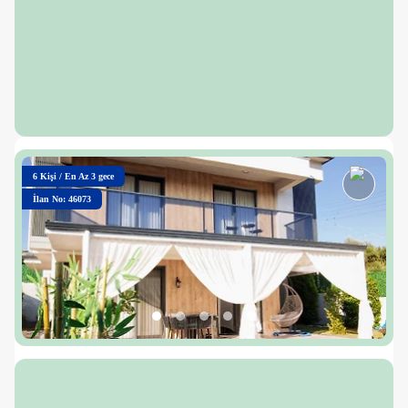
6
Kişi
/
En Az 3 gece
İlan No: 46073