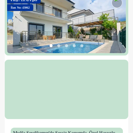
4
Kişi
/
En Az 4 gece
İlan No: 43062
Muğla Seydikemer'de Sessiz Konumda, Özel Havuzlu,