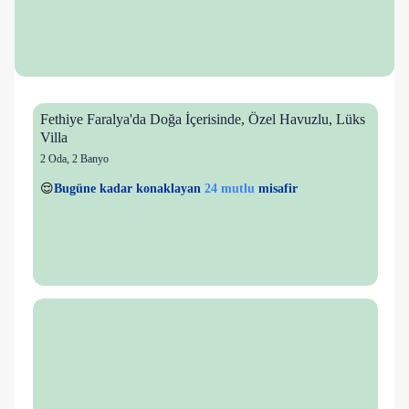
Fethiye Faralya'da Doğa İçerisinde, Özel Havuzlu, Lüks
Villa
2 Oda
,
2 Banyo
3 kişi
24 mutlu
👀
Son 1 saatte
52 kişi
görüntüledi