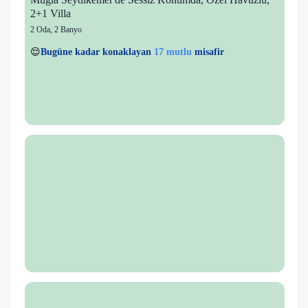
2+1 Villa
2 Oda
,
2 Banyo
7 kişi
17 mutlu
👀
Son 1 saatte
49 kişi
görüntüledi