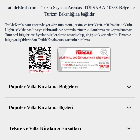
TatildeKirala.com Turizm Seyahat Acentası TÜRSAB A-10758 Belge ile
Turizm Bakanlığına bağlıdır.
TatildeKirala.com sitesinde yer alan tüm metin, resim ve içeriklerin telif hakları saklıdır.
Hiçbir şekilde basılı veya elektronik bir ortamda izinsiz kullanılamaz ve kopyalanamaz.
Tüm otel bilgileri ve fiyatlar bilgilendirme amaçlı olup, değişiklik arz edebilir. Fiyat ve
bilgi yanlışlıklarından TatildeKirala.com sorumlu tutulmaz.
Popüler Villa Kiralama Bölgeleri
Antalya Kiralık Villa
Popüler Villa Kiralama İlçeleri
Muğla Kiralık Villa
Aydın Kiralık Villa
Kemer Kiralık Villa
Tekne ve Villa Kiralama Fırsatları
İzmir Kiralık Villa
Serik Kiralık Villa
Balıkesir Kiralık Villa
Konyaaltı Kiralık Villa