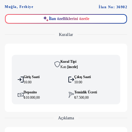
Muğla
,
Fethiye
İlan No: 36902
İlan özelliklerini özetle
Kurallar
Kural Tipi
Katı
[
i̇ncele
]
Giriş Saati
Çıkış Saati
16:00
10:00
Depozito
Temizlik Ücreti
₺10.000,00
₺7.500,00
Açıklama