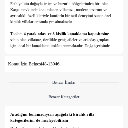
Fethiye’nin doğayla iç içe ve huzurlu bölgelerinden biri olan
Kargı mevkiinde konumlanan villamız , modern tasarımı ve
ayrıcalıklı özellikleriyle konforlu bir tatil deneyimi sunan özel
kiralık villalar arasında yer almaktadır.
Toplam
4 yatak odası ve 8 kişilik konaklama kapasitesine
sahip olan villamız, özellikle geniş aileler ve arkadaş grupları
için ideal bir konaklama imkânı sunmaktadır. Doğa içerisinde
sakin bir konumda yer alan villa, şehir gürültüsünden uzak
huzurlu bir tatil arayan misafirler için özenle tasarlanmıştır.
Konut İzin Belgesi
48-13046
Villanın en dikkat çekici özellikleri arasında
sauna ve jakuzi
yer almaktadır. Bu ayrıcalıklı detaylar sayesinde misafirler
tatilleri boyunca hem dinlenebilir hem de konforun keyfini
Benzer İlanlar
çıkarabilirler. Modern ve ferah iç mekânlara sahip olan villada;
geniş oturma alanı, konforlu salon ve tam donanımlı açık
Benzer Kategoriler
mutfak bulunmaktadır. Tüm ihtiyaçların düşünüldüğü villada,
misafirler ev konforunda bir tatil deneyimi yaşar.
Aradığını bulamadıysan aşağıdaki kiralık villa 
Bahçe alanında ise
özel yüzme havuzu, şezlonglar, oturma
kategorilerini de inceleyebilirsin
grubu ve barbekü alanı
yer almakta olup açık havada keyifli
|