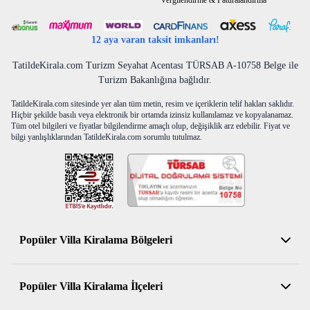
Vergilendirme & Faturalandırma
12 aya varan taksit imkanları!
TatildeKirala.com Turizm Seyahat Acentası TÜRSAB A-10758 Belge ile
Turizm Bakanlığına bağlıdır.
TatildeKirala.com sitesinde yer alan tüm metin, resim ve içeriklerin telif hakları saklıdır.
Hiçbir şekilde basılı veya elektronik bir ortamda izinsiz kullanılamaz ve kopyalanamaz.
Tüm otel bilgileri ve fiyatlar bilgilendirme amaçlı olup, değişiklik arz edebilir. Fiyat ve
bilgi yanlışlıklarından TatildeKirala.com sorumlu tutulmaz.
Popüler Villa Kiralama Bölgeleri
Antalya Kiralık Villa
Popüler Villa Kiralama İlçeleri
Muğla Kiralık Villa