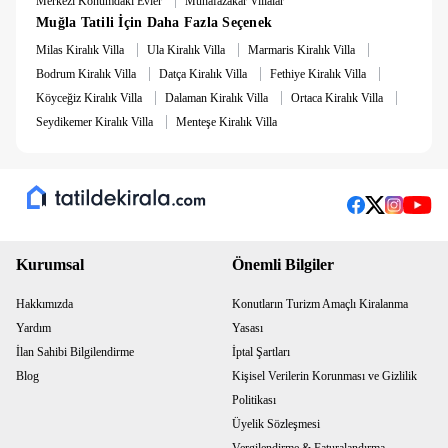
Merkezi Konumdaki Evler
Muhafazakar Villalar
vakit geçirmeniz için ideal bir ortam sunmaktadır. Konum
Muğla Tatili İçin Daha Fazla Seçenek
avantajı sayesinde villa; denize ve Fethiye merkezine araçla
|
|
|
kısa sürede ulaşım imkânı sunmaktadır.
Milas Kiralık Villa
Ula Kiralık Villa
Marmaris Kiralık Villa
|
|
|
Bodrum Kiralık Villa
Datça Kiralık Villa
Fethiye Kiralık Villa
Lüks detayları, doğa içerisindeki konumu ve geniş kapasitesi
|
|
|
Köyceğiz Kiralık Villa
Dalaman Kiralık Villa
Ortaca Kiralık Villa
ile , unutulmaz bir villa tatili geçirmek isteyen misafirler için
|
Seydikemer Kiralık Villa
Menteşe Kiralık Villa
mükemmel bir tercih sunmaktadır.
Kurumsal
Önemli Bilgiler
Hakkımızda
Konutların Turizm Amaçlı Kiralanma
Yardım
Yasası
İlan Sahibi Bilgilendirme
İptal Şartları
Blog
Kişisel Verilerin Korunması ve Gizlilik
Politikası
Üyelik Sözleşmesi