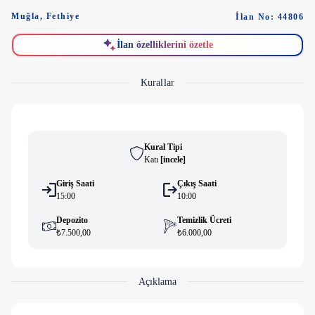
Muğla
,
Fethiye
İlan No: 44806
İlan özelliklerini özetle
Kurallar
Kural Tipi
Katı
[
i̇ncele
]
Giriş Saati
Çıkış Saati
15:00
10:00
Depozito
Temizlik Ücreti
₺7.500,00
₺6.000,00
Açıklama