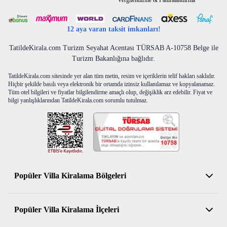
Vergilendirme & Faturalandırma
12 aya varan taksit imkanları!
TatildeKirala.com Turizm Seyahat Acentası TÜRSAB A-10758 Belge ile
Turizm Bakanlığına bağlıdır.
TatildeKirala.com sitesinde yer alan tüm metin, resim ve içeriklerin telif hakları saklıdır.
Hiçbir şekilde basılı veya elektronik bir ortamda izinsiz kullanılamaz ve kopyalanamaz.
Tüm otel bilgileri ve fiyatlar bilgilendirme amaçlı olup, değişiklik arz edebilir. Fiyat ve
bilgi yanlışlıklarından TatildeKirala.com sorumlu tutulmaz.
Popüler Villa Kiralama Bölgeleri
Antalya Kiralık Villa
Popüler Villa Kiralama İlçeleri
Muğla Kiralık Villa