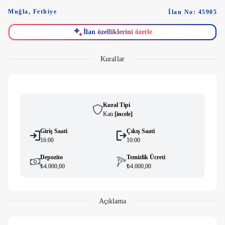
Muğla
,
Fethiye
İlan No: 45905
İlan özelliklerini özetle
Kurallar
Kural Tipi
Katı
[
i̇ncele
]
Giriş Saati
Çıkış Saati
16:00
10:00
Depozito
Temizlik Ücreti
₺4.000,00
₺4.000,00
Açıklama