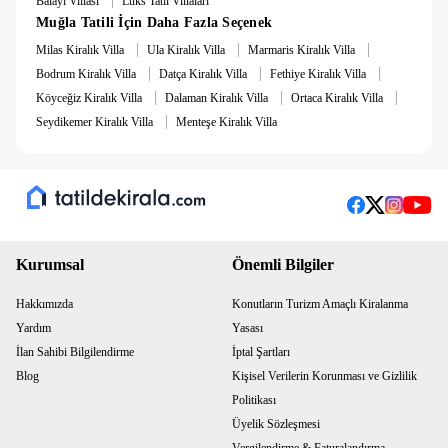
Balayı Villası
Lüks Tatil Villaları
yemek masası, yemek takımları, çatal ve bıçak takımları,
Muğla Tatili İçin Daha Fazla Seçenek
tencere ve tava takımları, bardaklar bulunmaktadır.
|
|
|
Havuz ve Bahçe :
Özel havuz, şezlong, şemsiye, yemek
Milas Kiralık Villa
Ula Kiralık Villa
Marmaris Kiralık Villa
masası, salıncak ve barbekü bulunmaktadır.
|
|
|
Bodrum Kiralık Villa
Datça Kiralık Villa
Fethiye Kiralık Villa
|
|
|
Köyceğiz Kiralık Villa
Dalaman Kiralık Villa
Ortaca Kiralık Villa
|
Seydikemer Kiralık Villa
Menteşe Kiralık Villa
Kurumsal
Önemli Bilgiler
Hakkımızda
Konutların Turizm Amaçlı Kiralanma
Yardım
Yasası
İlan Sahibi Bilgilendirme
İptal Şartları
Blog
Kişisel Verilerin Korunması ve Gizlilik
Politikası
Üyelik Sözleşmesi