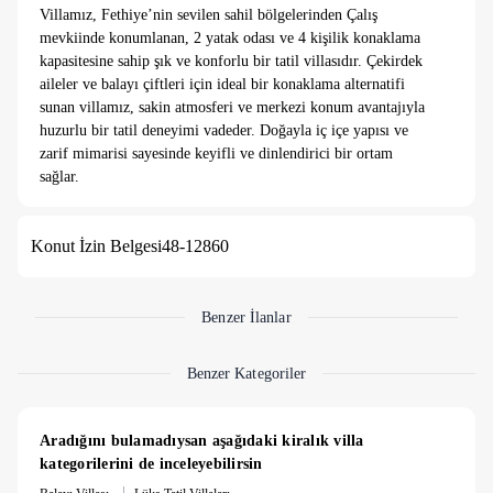
Villamız, Fethiye’nin sevilen sahil bölgelerinden Çalış
mevkiinde konumlanan, 2 yatak odası ve 4 kişilik konaklama
kapasitesine sahip şık ve konforlu bir tatil villasıdır. Çekirdek
aileler ve balayı çiftleri için ideal bir konaklama alternatifi
sunan villamız, sakin atmosferi ve merkezi konum avantajıyla
huzurlu bir tatil deneyimi vadeder. Doğayla iç içe yapısı ve
zarif mimarisi sayesinde keyifli ve dinlendirici bir ortam
sağlar.
Not:
Villamızda wifi mevcut değildir
Konut İzin Belgesi
48-12860
Yatak Odaları
1. Yatak Odası :
1 adet çift kişilik yatak, jakuzi, klima,
komodin ve elbise dolabı, makyaj masası, banyo ve Wc
bulunmaktadır.
Benzer İlanlar
2. Yatak Odası :
2 adet tek kişilik yatak, klima, komodin,
elbise dolabı makyaj masası ,banyo ve Wc bulunmaktadır.
Benzer Kategoriler
Salon
:
Salon içerisinde oturma grubu, TV, klima, sehpa,
banyo ve tuvalet bulunmaktadır. Havuz terasına çıkış
yapılabilmektedir.
Aradığını bulamadıysan aşağıdaki kiralık villa 
Mutfak :
Modern Amerikan mutfak içerisinde buzdolabı,
kategorilerini de inceleyebilirsin
bulaşık makinası, fırın, ocak, mikrodalga fırın, yemek masası,
|