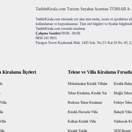
TatildeKirala.com Turizm Seyahat Acentası TÜRSAB A-10
TatildeKirala.com sitesinde yer alan tüm metin, resim ve içeriklerin teli
kullanılamaz ve kopyalanamaz. Tüm otel bilgileri ve fiyatlar bilgilendir
TatildeKirala.com sorumlu tutulmaz.
Çalışma Saatleri
09:00 - 00:00
0850 241 0931
Paragon Tower Kızılırmak Mah. 1445 Sok. No:2/1 Kat:16 No: 85, Ç
a Kiralama İlçeleri
Tekne ve Villa Kiralama Fırsatla
la
Muhafazakar Kiralık Villalar
Kiralık Balayı
a
Tekne Kiralama, Kiralık Yat
Muğla Tekne
Villa
Bodrum Tekne Kiralama
Fethiye Tekn
lla
Kiralık Havuzlu Villa
Bahçeli Vill
Villa
Kalkan Kiralık Villa
Yalıkavak Kir
illa
Kiralık Yazlık
2026 Resmi T