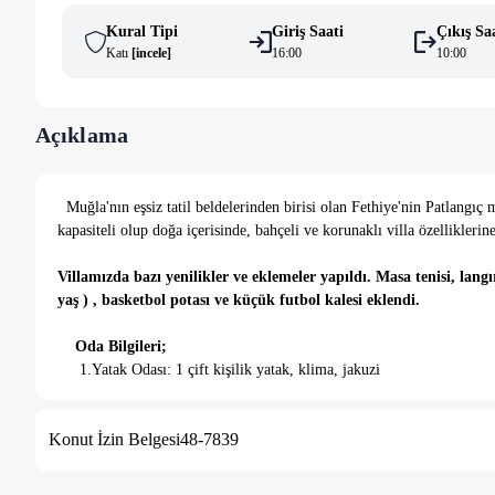
Kural Tipi
Giriş Saati
Çıkış Sa
Katı
[
i̇ncele
]
16:00
10:00
Açıklama
Muğla'nın eşsiz tatil beldelerinden birisi olan Fethiye'nin Patlangıç
kapasiteli olup doğa içerisinde, bahçeli ve korunaklı villa özelliklerin
Villamızda bazı yenilikler ve eklemeler yapıldı. Masa tenisi, langı
yaş ) , basketbol potası ve küçük futbol kalesi eklendi.
Oda Bilgileri;
1.Yatak Odası: 1 çift kişilik yatak, klima, jakuzi
2. Yatak Odası : 2 adet tek kişilik yatak, klima
Mutfak ve Salon Bilgileri;
Konut İzin Belgesi
48-7839
Villamızda tüm ihtiyaçlarınızı karşılayacak mutfak araç gereçleri 
bulunmaktadır.