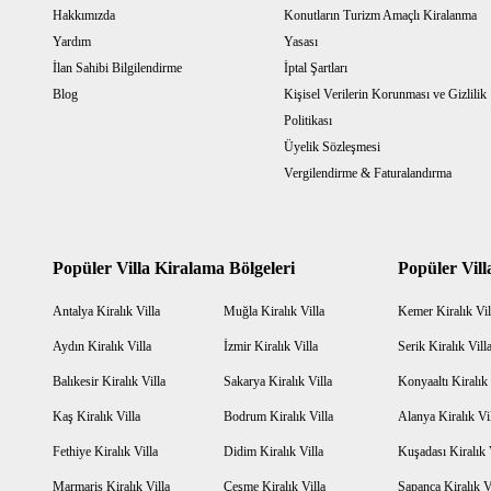
Otogar 2 km
Hakkımızda
Konutların Turizm Amaçlı Kiralanma
Yardım
Yasası
Şehir Merkezi 4 km
İlan Sahibi Bilgilendirme
İptal Şartları
Blog
Kişisel Verilerin Korunması ve Gizlilik
Politikası
Üyelik Sözleşmesi
Vergilendirme & Faturalandırma
Popüler Villa Kiralama Bölgeleri
Popüler Vill
Antalya Kiralık Villa
Muğla Kiralık Villa
Kemer Kiralık Vil
Aydın Kiralık Villa
İzmir Kiralık Villa
Serik Kiralık Vill
Balıkesir Kiralık Villa
Sakarya Kiralık Villa
Konyaaltı Kiralık 
Kaş Kiralık Villa
Bodrum Kiralık Villa
Alanya Kiralık Vi
Fethiye Kiralık Villa
Didim Kiralık Villa
Kuşadası Kiralık 
Marmaris Kiralık Villa
Çeşme Kiralık Villa
Sapanca Kiralık V