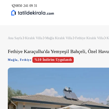
0850 241 09 31
Ana Sayfa
Kiralık Villa
Muğla Kiralık Villa
Fethiye Kiralık Villa
K
Fethiye Karaçulha'da Yemyeşil Bahçeli, Özel Havuz
%10 İndirim Uygulandı
Muğla
,
Fethiye