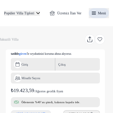
Ücretsiz İlan Ver
Menü
Popüler Villa Tipleri
akuzili Villa
tatilde
güven
'le seyahatinizi koruma altına alıyoruz.
Giriş
Çıkış
Misafir Sayısı
₺19.423,59
/
Ağustos gecelik fiyatı
Ödemenin %40’ını şimdi, kalanını kapıda öde.