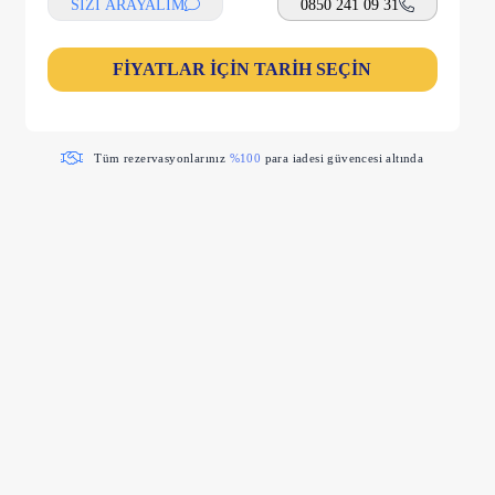
SİZİ ARAYALIM
0850 241 09 31
FİYATLAR İÇİN TARİH SEÇİN
Tüm rezervasyonlarınız
%100
para iadesi güvencesi altında