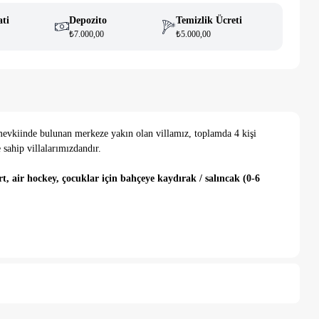
ati
Depozito
Temizlik Ücreti
₺7.000,00
₺5.000,00
 mevkiinde bulunan merkeze yakın olan villamız, toplamda 4 kişi
e sahip villalarımızdandır.
rt, air hockey, çocuklar için bahçeye kaydırak / salıncak (0-6
bulunmaktadır. Salonumuzda; TV, oturma grubu, sehpa vb. eşyalar