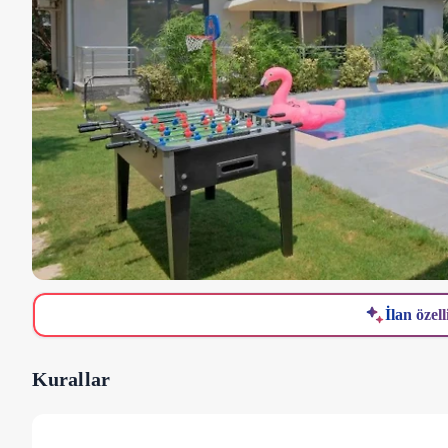
İlan özell
Kurallar