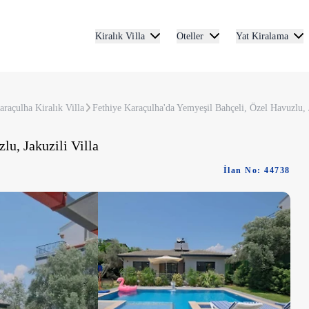
Kiralık Villa
Oteller
Yat Kiralama
araçulha Kiralık Villa
Fethiye Karaçulha'da Yemyeşil Bahçeli, Özel Havuzlu, J
lu, Jakuzili Villa
İlan No: 44738