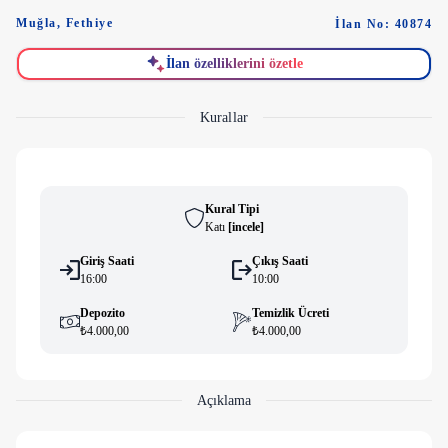
Muğla
,
Fethiye
İlan No: 40874
İlan özelliklerini özetle
Kurallar
Kural Tipi
Katı
[
i̇ncele
]
Giriş Saati
Çıkış Saati
16:00
10:00
Depozito
Temizlik Ücreti
₺4.000,00
₺4.000,00
Açıklama