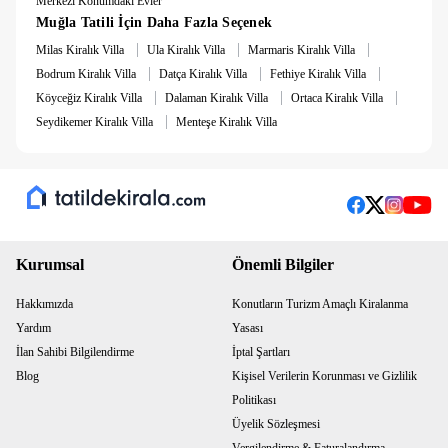
Merkezi Konumdaki Evler
Muğla Tatili İçin Daha Fazla Seçenek
|
|
|
Milas Kiralık Villa
Ula Kiralık Villa
Marmaris Kiralık Villa
|
|
|
Bodrum Kiralık Villa
Datça Kiralık Villa
Fethiye Kiralık Villa
|
|
|
Köyceğiz Kiralık Villa
Dalaman Kiralık Villa
Ortaca Kiralık Villa
|
Seydikemer Kiralık Villa
Menteşe Kiralık Villa
Kurumsal
Önemli Bilgiler
Hakkımızda
Konutların Turizm Amaçlı Kiralanma
Yardım
Yasası
İlan Sahibi Bilgilendirme
İptal Şartları
Blog
Kişisel Verilerin Korunması ve Gizlilik
Politikası
Üyelik Sözleşmesi