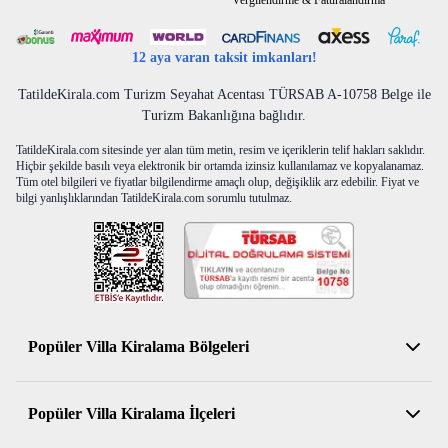
Vergilendirme & Faturalandırma
12 aya varan taksit imkanları!
TatildeKirala.com Turizm Seyahat Acentası TÜRSAB A-10758 Belge ile
Turizm Bakanlığına bağlıdır.
TatildeKirala.com sitesinde yer alan tüm metin, resim ve içeriklerin telif hakları saklıdır.
Hiçbir şekilde basılı veya elektronik bir ortamda izinsiz kullanılamaz ve kopyalanamaz.
Tüm otel bilgileri ve fiyatlar bilgilendirme amaçlı olup, değişiklik arz edebilir. Fiyat ve
bilgi yanlışlıklarından TatildeKirala.com sorumlu tutulmaz.
Popüler Villa Kiralama Bölgeleri
Antalya Kiralık Villa
Popüler Villa Kiralama İlçeleri
Muğla Kiralık Villa