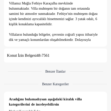
Villamız Muğla Fethiye Karaçulha mevkiinde
bulunmaktadır. Villa muhteşem bir doğanın tam ortasında
samimi bir atmosfer sunmaktadır. Fethiye'nin muhteşem doğası
içinde kendinizi ayrıcalıklı hissetmenizi sağlar. 3 yatak odalı, 6
kişilik konaklama kapasitelidir.
Villaların bulunduğu bölgeler, çevrenin coğrafi yapısı itibariyle
dik ve yamaçlı konumlardan oluşabilmektedir. Dolayısıyla
villalara ulaşım esnasında yolların yokuş ve stabilize (toprak)
yapısını dikkate alınmasını, mümkünse özel araç tercih
Konut İzin Belgesi
48-7561
edilmesini önermekteyiz.
Merkezin dışında yer alan villaların genellikle doğa içinde
konumlandığı için, doğal yaşam işaretleri (sinek, arı, böcek
vb.) ile karşılaşabilirsiniz.
Benzer İlanlar
7 gece altı konaklamalarda 4000 TL temizlik ücreti talep
Benzer Kategoriler
edilmektedir.
Aradığını bulamadıysan aşağıdaki kiralık villa 
kategorilerini de inceleyebilirsin