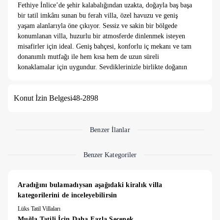
Fethiye İnlice’de şehir kalabalığından uzakta, doğayla baş başa
bir tatil imkânı sunan bu ferah villa, özel havuzu ve geniş
yaşam alanlarıyla öne çıkıyor. Sessiz ve sakin bir bölgede
konumlanan villa, huzurlu bir atmosferde dinlenmek isteyen
misafirler için ideal. Geniş bahçesi, konforlu iç mekanı ve tam
donanımlı mutfağı ile hem kısa hem de uzun süreli
konaklamalar için uygundur. Sevdiklerinizle birlikte doğanın
tadını çıkarabileceğiniz bu özel villa, aynı zamanda Fethiye
merkezine ve İnlice Plajı’na araçla kolay ulaşım
Konut İzin Belgesi
48-2898
mesafesindedir. Hem rahatlatıcı hem de unutulmaz bir tatil
deneyimi için mükemmel bir tercih.
1. Yatak Odasi
Benzer İlanlar
1 adet cift kisilik yatak , 1 adet tek kisilik yatak , klima , banyo
ve tuvalet
Benzer Kategoriler
2. Yatak Odasi
1 adet cift kisilik yatak , klima , banyo ve tuvalet
Aradığını bulamadıysan aşağıdaki kiralık villa 
kategorilerini de inceleyebilirsin
3. Yatak Odasi
Lüks Tatil Villaları
2 adet tek kisilik yatak , klima , banyo ve tuvalet
Muğla Tatili İçin Daha Fazla Seçenek