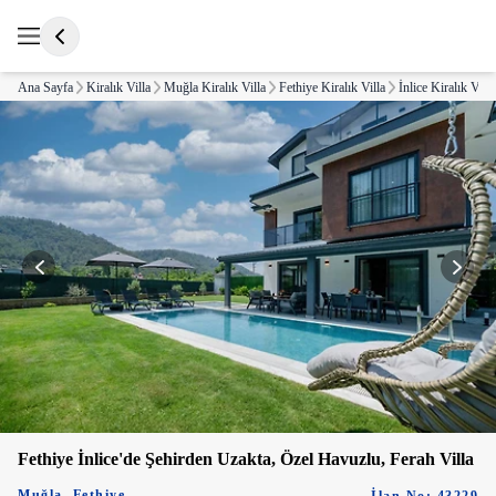
Ana Sayfa
Kiralık Villa
Muğla Kiralık Villa
Fethiye Kiralık Villa
İnlice Kiralık Villa
Fethiye İnlice'de Şehirden Uzakta, Özel Havuzlu, Ferah Villa
Muğla
,
Fethiye