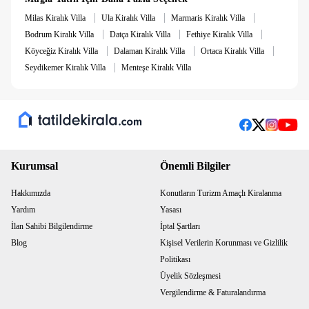
|
|
|
Not
: 6 gece altında konaklamaya 7.200 TL Temizlik Ücreti
Milas Kiralık Villa
Ula Kiralık Villa
Marmaris Kiralık Villa
alınmaktadır.
|
|
|
Bodrum Kiralık Villa
Datça Kiralık Villa
Fethiye Kiralık Villa
|
|
|
Köyceğiz Kiralık Villa
Dalaman Kiralık Villa
Ortaca Kiralık Villa
Not
: 10.000 TL Hasar Depozitosu bulunmaktadır. Hasarsızlık
|
Seydikemer Kiralık Villa
Menteşe Kiralık Villa
durumunda konaklama sonunda iade edilmektedir.
Yaklaşık Lokasyon Mesafeleri:
Havalimanı 25 km
Şehir Merkezi 7 km
Kurumsal
Önemli Bilgiler
Hakkımızda
Konutların Turizm Amaçlı Kiralanma
Yardım
Yasası
İlan Sahibi Bilgilendirme
İptal Şartları
Blog
Kişisel Verilerin Korunması ve Gizlilik
Politikası
Üyelik Sözleşmesi
Vergilendirme & Faturalandırma