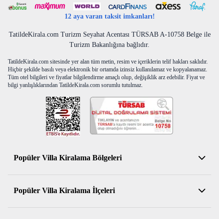
12 aya varan taksit imkanları!
TatildeKirala.com Turizm Seyahat Acentası TÜRSAB A-10758 Belge ile
Turizm Bakanlığına bağlıdır.
TatildeKirala.com sitesinde yer alan tüm metin, resim ve içeriklerin telif hakları saklıdır.
Hiçbir şekilde basılı veya elektronik bir ortamda izinsiz kullanılamaz ve kopyalanamaz.
Tüm otel bilgileri ve fiyatlar bilgilendirme amaçlı olup, değişiklik arz edebilir. Fiyat ve
bilgi yanlışlıklarından TatildeKirala.com sorumlu tutulmaz.
Popüler Villa Kiralama Bölgeleri
Antalya Kiralık Villa
Popüler Villa Kiralama İlçeleri
Muğla Kiralık Villa
Aydın Kiralık Villa
Kemer Kiralık Villa