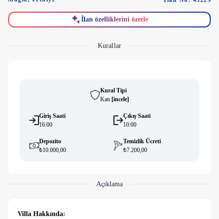
İlan No: 43229
İlan özelliklerini özetle
Kurallar
Kural Tipi
Katı
[
i̇ncele
]
Giriş Saati
Çıkış Saati
16:00
10:00
Depozito
Temizlik Ücreti
₺10.000,00
₺7.200,00
Açıklama
Villa Hakkında: