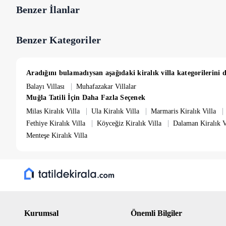
Bahçe : Özel bahçe içinde villaya ait özel yüzme havuzu, şezlong, şe
Benzer İlanlar
sandalyeler, mangal bulunmaktadır.
Benzer Kategoriler
Aradığını bulamadıysan aşağıdaki kiralık villa kategorilerini d
|
Balayı Villası
Muhafazakar Villalar
Muğla Tatili İçin Daha Fazla Seçenek
|
|
|
Milas Kiralık Villa
Ula Kiralık Villa
Marmaris Kiralık Villa
|
|
Fethiye Kiralık Villa
Köyceğiz Kiralık Villa
Dalaman Kiralık V
Menteşe Kiralık Villa
Kurumsal
Önemli Bilgiler