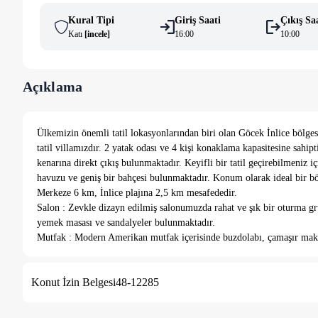
Kural Tipi
Giriş Saati
Çıkış Sa
Katı
[
i̇ncele
]
16:00
10:00
Açıklama
Ülkemizin önemli tatil lokasyonlarından biri olan Göcek İnlice bölges
tatil villamızdır. 2 yatak odası ve 4 kişi konaklama kapasitesine sahip
kenarına direkt çıkış bulunmaktadır. Keyifli bir tatil geçirebilmeniz 
havuzu ve geniş bir bahçesi bulunmaktadır. Konum olarak ideal bir
Merkeze 6 km, İnlice plajına 2,5 km mesafededir.
Salon : Zevkle dizayn edilmiş salonumuzda rahat ve şık bir oturma grub
yemek masası ve sandalyeler bulunmaktadır.
Mutfak : Modern Amerikan mutfak içerisinde buzdolabı, çamaşır makinası,
makinası, yemek takımı, çatal bıçak seti, tencere ve tava takımı, bard
Yatak odaları :
Konut İzin Belgesi
48-12285
1.Yatak Odası: 1 adet çift kişilik yatak, elbise dolabı, makyaj masas
2.Yatak Odası: 2 adet tek kişilik yatak, elbise dolabı, klima bulunmak
Havuz : Özel havuzu bulunmaktadır ve havuz jakuzilidir, Havuz Ölçü