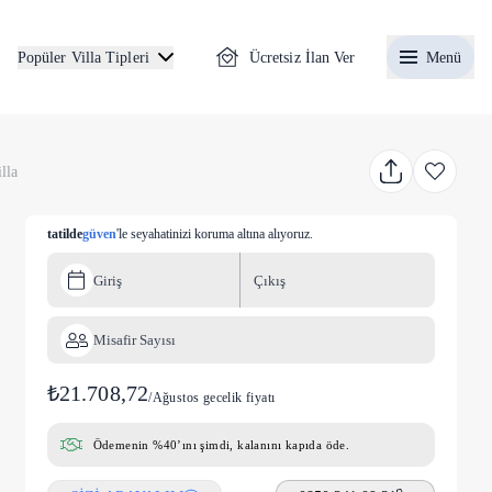
Ücretsiz İlan Ver
Menü
Popüler Villa Tipleri
lla
tatilde
güven
'le seyahatinizi koruma altına alıyoruz.
Giriş
Çıkış
Misafir Sayısı
₺21.708,72
/
Ağustos gecelik fiyatı
Ödemenin %40’ını şimdi, kalanını kapıda öde.