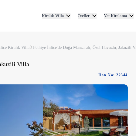
Kiralık Villa
Oteller
Yat Kiralama
nlice Kiralık Villa
Fethiye İnlice'de Doğa Manzaralı, Özel Havuzlu, Jakuzili Vi
kuzili Villa
İlan No: 22344