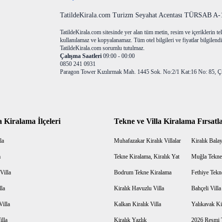
TatildeKirala.com Turizm Seyahat Acentası TÜRSAB A-10
TatildeKirala.com sitesinde yer alan tüm metin, resim ve içeriklerin teli
kullanılamaz ve kopyalanamaz. Tüm otel bilgileri ve fiyatlar bilgilendir
TatildeKirala.com sorumlu tutulmaz.
Çalışma Saatleri
09:00 - 00:00
0850 241 0931
Paragon Tower Kızılırmak Mah. 1445 Sok. No:2/1 Kat:16 No: 85, Ç
a Kiralama İlçeleri
Tekne ve Villa Kiralama Fırsatla
la
Muhafazakar Kiralık Villalar
Kiralık Balayı
a
Tekne Kiralama, Kiralık Yat
Muğla Tekne
Villa
Bodrum Tekne Kiralama
Fethiye Tekn
lla
Kiralık Havuzlu Villa
Bahçeli Vill
Villa
Kalkan Kiralık Villa
Yalıkavak Kir
illa
Kiralık Yazlık
2026 Resmi T