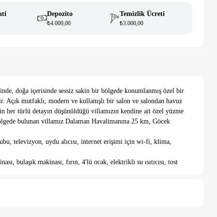
ati
Depozito
Temizlik Ücreti
₺4.000,00
₺3.000,00
inde, doğa içerisinde sessiz sakin bir bölgede konumlanmış özel bir
tir. Açık mutfaklı, modern ve kullanışlı bir salon ve salondan havuz
için her türlü detayın düşünüldüğü villamızın kendine ait özel yüzme
 bölgede bulunan villamız Dalaman Havalimanına 25 km, Göcek
u, televizyon, uydu alıcısı, internet erişimi için wi-fi, klima,
 bulaşık makinası, fırın, 4'lü ocak, elektrikli su ısıtıcısı, tost
aklar, mutfak araç ve gereçleri bulunmaktadır.
ı, klima, ebeveyn banyo bulunmaktadır.
tadır.
leri; 7,m x 3m, Derinlik:1,55m