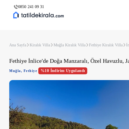
0850 241 09 31
Ana Sayfa
Kiralık Villa
Muğla Kiralık Villa
Fethiye Kiralık Villa
İ
Fethiye İnlice'de Doğa Manzaralı, Özel Havuzlu, Ja
%10 İndirim Uygulandı
Muğla
,
Fethiye