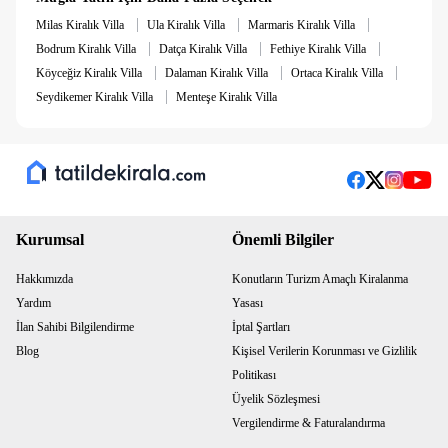
|
|
|
Milas Kiralık Villa
Ula Kiralık Villa
Marmaris Kiralık Villa
|
|
|
Bodrum Kiralık Villa
Datça Kiralık Villa
Fethiye Kiralık Villa
|
|
|
Köyceğiz Kiralık Villa
Dalaman Kiralık Villa
Ortaca Kiralık Villa
|
Seydikemer Kiralık Villa
Menteşe Kiralık Villa
Kurumsal
Önemli Bilgiler
Hakkımızda
Konutların Turizm Amaçlı Kiralanma
Yardım
Yasası
İlan Sahibi Bilgilendirme
İptal Şartları
Blog
Kişisel Verilerin Korunması ve Gizlilik
Politikası
Üyelik Sözleşmesi
Vergilendirme & Faturalandırma