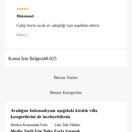
alternatifidir.
Mükemmel
Galip beyin sıcak ev sahipliği için teşekkür ederiz
bülent ç.
Konut İzin Belgesi
48-925
Benzer İlanlar
Benzer Kategoriler
Aradığını bulamadıysan aşağıdaki kiralık villa 
kategorilerini de inceleyebilirsin
|
Merkezi Konumdaki Evler
Lüks Tatil Villaları
Muğla Tatili İçin Daha Fazla Seçenek