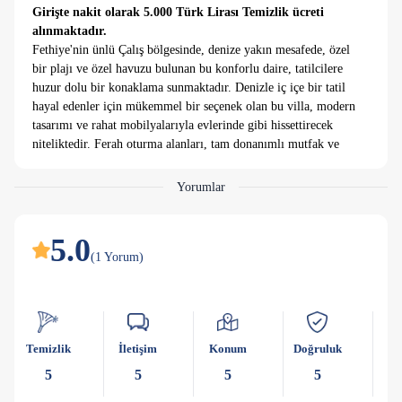
Girişte nakit olarak 5.000 Türk Lirası Temizlik ücreti
alınmaktadır.
Fethiye'nin ünlü Çalış bölgesinde, denize yakın mesafede, özel
bir plajı ve özel havuzu bulunan bu konforlu daire, tatilcilere
huzur dolu bir konaklama sunmaktadır. Denizle iç içe bir tatil
hayal edenler için mükemmel bir seçenek olan bu villa, modern
tasarımı ve rahat mobilyalarıyla evlerinde gibi hissettirecek
niteliktedir. Ferah oturma alanları, tam donanımlı mutfak ve
konforlu yatak odaları, tatilcilerin konaklamalarını keyifli ve
konforlu hale getirecek unsurlardandır.
Yorumlar
Ayrıca, mutfakta ihtiyaç duyulabilecek tüm malzemeler
konukların hizmetine sunulmuştur.
Villanın plaja yürüme mesafesi 10 dakikadır ve kendine ait özel
5.0
bir bahçesi vardır.
(
1
Yorum
)
Jakuzi keyfi sunan villa, aynı zamanda barbekü imkanı da
sunmaktadır.
Villanın tüm odalarında klima bulunmaktadır ve araç sahipleri
için otopark imkanı mevcuttur. Elektrik, su, mutfak tüpü ve
Temizlik
İletişim
Konum
Doğruluk
Ka
diğer giderler ise konaklama ücretine dahil edilmiştir. Bu
özelliklerle donatılmış olan villa, Fethiye'nin doğal
5
5
5
5
güzelliklerini keşfetmek isteyenler için ideal bir konaklama