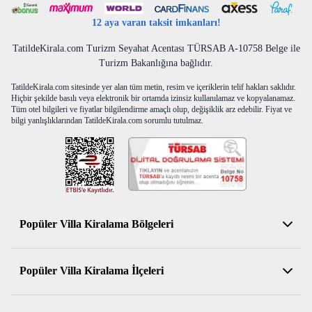
12 aya varan taksit imkanları!
TatildeKirala.com Turizm Seyahat Acentası TÜRSAB A-10758 Belge ile
Turizm Bakanlığına bağlıdır.
TatildeKirala.com sitesinde yer alan tüm metin, resim ve içeriklerin telif hakları saklıdır.
Hiçbir şekilde basılı veya elektronik bir ortamda izinsiz kullanılamaz ve kopyalanamaz.
Tüm otel bilgileri ve fiyatlar bilgilendirme amaçlı olup, değişiklik arz edebilir. Fiyat ve
bilgi yanlışlıklarından TatildeKirala.com sorumlu tutulmaz.
Popüler Villa Kiralama Bölgeleri
Antalya Kiralık Villa
Popüler Villa Kiralama İlçeleri
Muğla Kiralık Villa
Aydın Kiralık Villa
Kemer Kiralık Villa