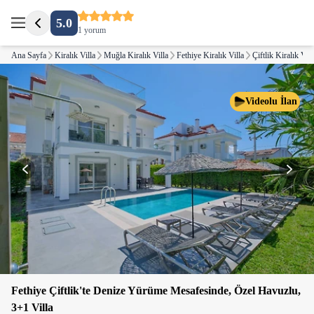
5.0
1 yorum
Ana Sayfa
Kiralık Villa
Muğla Kiralık Villa
Fethiye Kiralık Villa
Çiftlik Kiralık Vill
Videolu İlan
Fethiye Çiftlik'te Denize Yürüme Mesafesinde, Özel Havuzlu,
3+1 Villa