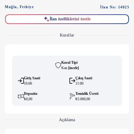
Muğla
,
Fethiye
İlan No: 14025
İlan özelliklerini özetle
Kurallar
Kural Tipi
Katı
[
i̇ncele
]
Giriş Saati
Çıkış Saati
16:00
11:00
Depozito
Temizlik Ücreti
₺0,00
₺5.000,00
Açıklama