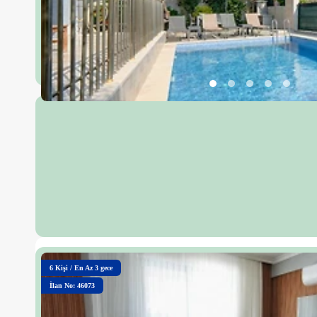
6
Kişi
/
En Az 3 gece
İlan No: 46073