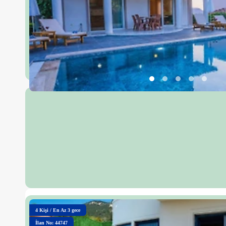
4
Kişi
/
En Az 3 gece
İlan No: 44747