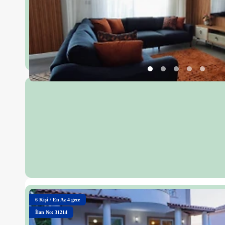
6
Kişi
/
En Az 4 gece
İlan No: 31214