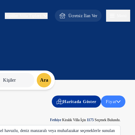
Ücretsiz İlan Ver
Menü
Popüler Villa Tipleri
Kişiler
Ara
Fiyat
Haritada Göster
Fethiye
Kiralık Villa İçin
1175
Seçenek Bulundu.
el havuzlu, deniz manzaralı veya muhafazakar seçeneklerle sunulan