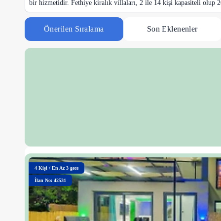
bir hizmetidir. Fethiye kiralık villaları, 2 ile 14 kişi kapasiteli olup
Önerilen Sıralama
Son Eklenenler
4
Kişi
/
En Az 3 gece
İlan No: 42531