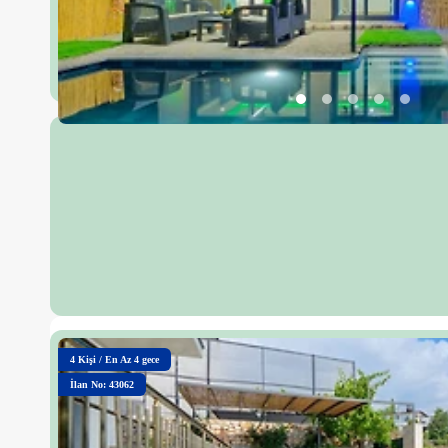
4
Kişi
/
En Az 4 gece
İlan No: 43062