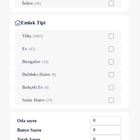
İnlice
(
36
)
Yeşilüzümlü
(
33
)
Emlak Tipi
Faralya
(
30
)
Villa
(
1065
)
Foça
(
27
)
Ev
(
42
)
Kargı
(
27
)
Bungalov
(
20
)
Göcek
(
25
)
Dubleks Daire
(
8
)
Akarca
(
21
)
Bahçeli Ev
(
6
)
Babataşı
(
20
)
Suite Daire
(
29
)
Yanıklar
(
19
)
Oda
(
2
)
Karaağaç
(
17
)
Oda sayısı
Otantik Taş Ev
(
3
)
Banyo Sayısı
Yeni
(
12
)
Yatak Sayısı