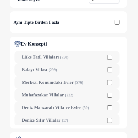
Çamköy
(
11
)
Eldirek
(
11
)
Aynı Tipte Birden Fazla
Cumhuriyet
(
10
)
Bozyer
(
8
)
Ev Konsepti
Kızılbel
(
7
)
Lüks Tatil Villaları
(
750
)
Patlangıç
(
7
)
Balayı Villası
(
299
)
Karakeçililer
(
6
)
Merkezi Konumdaki Evler
(
576
)
Cami
(
5
)
Muhafazakar Villalar
(
222
)
Menteşeoğlu
(
4
)
Deniz Manzaralı Villa ve Evler
(
59
)
Pazaryeri
(
4
)
Denize Sıfır Villalar
(
17
)
Çatalarık
(
3
)