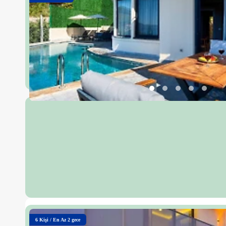
6
Kişi
/
En Az 2 gece