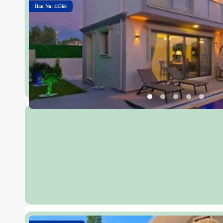
İlan No: 41568