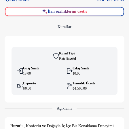
İlan No: 43799
İlan özelliklerini özetle
Kurallar
Kural Tipi
Katı
[
i̇ncele
]
Giriş Saati
Çıkış Saati
13:00
10:00
Depozito
Temizlik Ücreti
₺0,00
₺1.500,00
Açıklama
Huzurlu, Konforlu ve Doğayla İç İçe Bir Konaklama Deneyimi