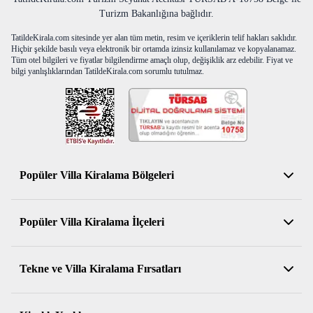
-Temizlik ücreti olarak 1500 TL alınmaktadır.
Turizm Bakanlığına bağlıdır.
DİLERSENİZ SİZE ÖZEL BALIK AVI
TatildeKirala.com sitesinde yer alan tüm metin, resim ve içeriklerin telif hakları saklıdır.
ORGANİZASYONU YAPABİLİRİZ..
Hiçbir şekilde basılı veya elektronik bir ortamda izinsiz kullanılamaz ve kopyalanamaz.
Tüm otel bilgileri ve fiyatlar bilgilendirme amaçlı olup, değişiklik arz edebilir. Fiyat ve
bilgi yanlışlıklarından TatildeKirala.com sorumlu tutulmaz.
Popüler Villa Kiralama Bölgeleri
Antalya Kiralık Villa
Popüler Villa Kiralama İlçeleri
Muğla Kiralık Villa
Aydın Kiralık Villa
Kemer Kiralık Villa
Tekne ve Villa Kiralama Fırsatları
İzmir Kiralık Villa
Serik Kiralık Villa
Balıkesir Kiralık Villa
Konyaaltı Kiralık Villa
Muhafazakar Kiralık Villalar