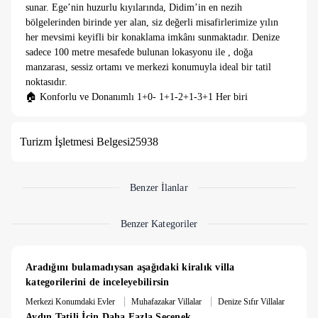
sunar. Ege’nin huzurlu kıyılarında, Didim’in en nezih
bölgelerinden birinde yer alan, siz değerli misafirlerimize yılın
her mevsimi keyifli bir konaklama imkânı sunmaktadır. Denize
sadece 100 metre mesafede bulunan lokasyonu ile , doğa
manzarası, sessiz ortamı ve merkezi konumuyla ideal bir tatil
noktasıdır.
🏠 Konforlu ve Donanımlı 1+0- 1+1-2+1-3+1 Her biri
yaklaşık 50 m² olan geniş ve ferah SUİT DAİRELER
Klima, çamaşır ve bulaşık makinesi, buzdolabı, ütü, televizyon
Turizm İşletmesi Belgesi
25938
ve 24 saat sıcak su gibi tüm imkanlar mevcuttur. Geniş
balkonlarımızda günün her saatinde dinlenmenin tadını
çıkarabilirsiniz. Pansiyonumuzda temizlik, her zaman
önceliğimizdir.
Benzer İlanlar
🍳 Kendi Mutfağınız, Kendi Alanınız
2+1 ve 3+1 SUİT DAİRELERİMİZDE tam donanımlı mutfak
Benzer Kategoriler
mevcuttur. Böylece yemeklerinizi kendi isteğinize göre
hazırlayabilir, misafirlerinizi ağırlayabilir ve arzu ederseniz
keyifli bir mangal deneyimi de yaşayabilirsiniz.
Aradığını bulamadıysan aşağıdaki kiralık villa 
🌊 Denize Yalnızca 2 Dakika
kategorilerini de inceleyebilirsin
Didim’in en temiz ve sakin plajlarından biri olan Devlet
|
|
Merkezi Konumdaki Evler
Muhafazakar Villalar
Denize Sıfır Villalar
Demiryolları Plajı, pansiyonumuza yürüyerek sadece 2 dakika
Aydın Tatili İçin Daha Fazla Seçenek