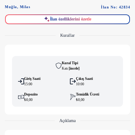
Muğla
,
Milas
İlan No: 42834
İlan özelliklerini özetle
Kurallar
Kural Tipi
Katı
[
i̇ncele
]
Giriş Saati
Çıkış Saati
15:00
10:00
Depozito
Temizlik Ücreti
₺0,00
₺0,00
Açıklama