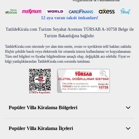
Vergilendirme & Faturalandırma
vitamin bar,
fırın,
12 aya varan taksit imkanları!
market,
otobüs, taksi.
TatildeKirala.com Turizm Seyahat Acentası TÜRSAB A-10758 Belge ile
Turizm Bakanlığına bağlıdır.
Ev kapasite 4 yetişkin ve 2 çocuk (0-11 yas).
- İlave yatak mevcut değildir,
TatildeKirala.com sitesinde yer alan tüm metin, resim ve içeriklerin telif hakları saklıdır.
Hiçbir şekilde basılı veya elektronik bir ortamda izinsiz kullanılamaz ve kopyalanamaz.
- Bebek park yatak ve mama sandalyesi ücretsiz olarak
Tüm otel bilgileri ve fiyatlar bilgilendirme amaçlı olup, değişiklik arz edebilir. Fiyat ve
verilmektedir, varış günündeki müsaitliğe bağlıdır.
bilgi yanlışlıklarından TatildeKirala.com sorumlu tutulmaz.
- Evcil hayvanlara izin verilmez.
- Terasta ve tesisin alanında barbekü yapılmasına izin
verilmemektedir,
- Evin içinde sigara içmek yasaktır.
MESAFE:
Bodrum/Milas Havaalanı – 57km
Popüler Villa Kiralama Bölgeleri
Izmir Havaalanı – 145km
Akbük – 10km
Antalya Kiralık Villa
Didim/Altınkum – 30km
Popüler Villa Kiralama İlçeleri
Muğla Kiralık Villa
Bodrum merkez – 81km
Hastahane Didim – 30km