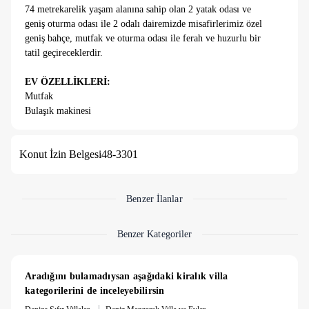
74 metrekarelik yaşam alanına sahip olan 2 yatak odası ve
geniş oturma odası ile 2 odalı dairemizde misafirlerimiz özel
geniş bahçe, mutfak ve oturma odası ile ferah ve huzurlu bir
tatil geçireceklerdir.
EV ÖZELLİKLERİ:
Mutfak
Bulaşık makinesi
Büyük Buzdolabı
Elektrikli Ocak
Konut İzin Belgesi
48-3301
Kettle
Fırın
Mikrodalga Fırın
Mutfak ekipmanları
Benzer İlanlar
Çamaşır makinesi
Klima (Salon ve yatak odaları)
Benzer Kategoriler
Saç kurutma makinesi
Ütü & Ütü Masası
Satelite TV
Aradığını bulamadıysan aşağıdaki kiralık villa 
Balkon/Teras
kategorilerini de inceleyebilirsin
Havlu ve Çarşaf
|