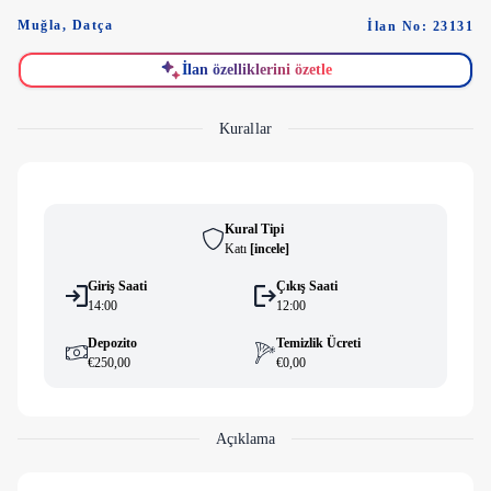
Muğla
,
Datça
İlan No: 23131
İlan özelliklerini özetle
Kurallar
Kural Tipi
Katı
[
i̇ncele
]
Giriş Saati
Çıkış Saati
14:00
12:00
Depozito
Temizlik Ücreti
€250,00
€0,00
Açıklama