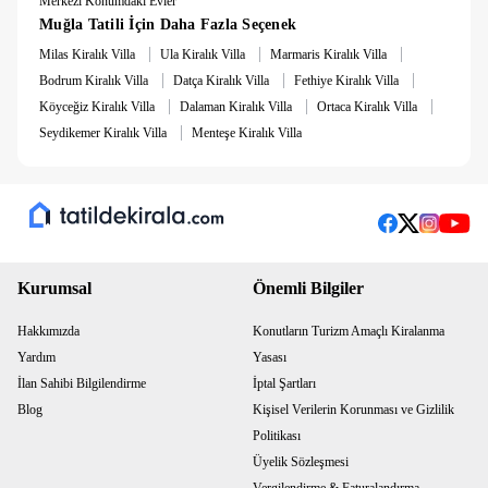
Merkezi Konumdaki Evler
Muğla Tatili İçin Daha Fazla Seçenek
|
|
|
Milas Kiralık Villa
Ula Kiralık Villa
Marmaris Kiralık Villa
|
|
|
Bodrum Kiralık Villa
Datça Kiralık Villa
Fethiye Kiralık Villa
|
|
|
Köyceğiz Kiralık Villa
Dalaman Kiralık Villa
Ortaca Kiralık Villa
|
Seydikemer Kiralık Villa
Menteşe Kiralık Villa
Kurumsal
Önemli Bilgiler
Hakkımızda
Konutların Turizm Amaçlı Kiralanma
Yardım
Yasası
İlan Sahibi Bilgilendirme
İptal Şartları
Blog
Kişisel Verilerin Korunması ve Gizlilik
Politikası
Üyelik Sözleşmesi