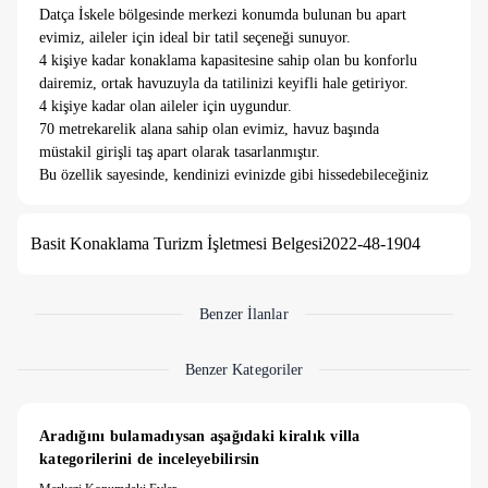
Datça İskele bölgesinde merkezi konumda bulunan bu apart
evimiz, aileler için ideal bir tatil seçeneği sunuyor.
4 kişiye kadar konaklama kapasitesine sahip olan bu konforlu
dairemiz, ortak havuzuyla da tatilinizi keyifli hale getiriyor.
4 kişiye kadar olan aileler için uygundur.
70 metrekarelik alana sahip olan evimiz, havuz başında
müstakil girişli taş apart olarak tasarlanmıştır.
Bu özellik sayesinde, kendinizi evinizde gibi hissedebileceğiniz
özel bir alana sahip olursunuz.
Modern ve şık bir dekorasyona sahiptir ve ihtiyacınız olan tüm
Basit Konaklama Turizm İşletmesi Belgesi
2022-48-1904
konforlu olanaklarla donatılmıştır.
Extra olarak 2 çocuk daha konaklayabilir kişi başı ücret 30
Euro'dur.
Benzer İlanlar
Benzer Kategoriler
Aradığını bulamadıysan aşağıdaki kiralık villa 
kategorilerini de inceleyebilirsin