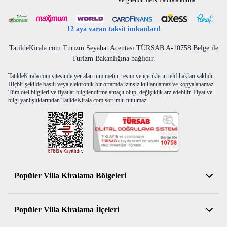
Vergilendirme & Faturalandırma
12 aya varan taksit imkanları!
TatildeKirala.com Turizm Seyahat Acentası TÜRSAB A-10758 Belge ile
Turizm Bakanlığına bağlıdır.
TatildeKirala.com sitesinde yer alan tüm metin, resim ve içeriklerin telif hakları saklıdır.
Hiçbir şekilde basılı veya elektronik bir ortamda izinsiz kullanılamaz ve kopyalanamaz.
Tüm otel bilgileri ve fiyatlar bilgilendirme amaçlı olup, değişiklik arz edebilir. Fiyat ve
bilgi yanlışlıklarından TatildeKirala.com sorumlu tutulmaz.
Popüler Villa Kiralama Bölgeleri
Antalya Kiralık Villa
Popüler Villa Kiralama İlçeleri
Muğla Kiralık Villa