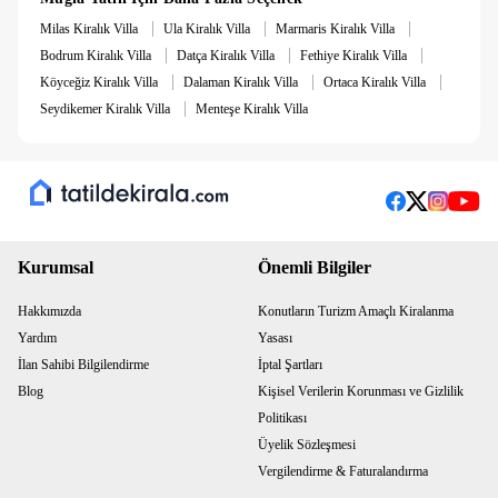
|
|
|
Milas Kiralık Villa
Ula Kiralık Villa
Marmaris Kiralık Villa
|
|
|
Bodrum Kiralık Villa
Datça Kiralık Villa
Fethiye Kiralık Villa
|
|
|
Köyceğiz Kiralık Villa
Dalaman Kiralık Villa
Ortaca Kiralık Villa
|
Seydikemer Kiralık Villa
Menteşe Kiralık Villa
Kurumsal
Önemli Bilgiler
Hakkımızda
Konutların Turizm Amaçlı Kiralanma
Yardım
Yasası
İlan Sahibi Bilgilendirme
İptal Şartları
Blog
Kişisel Verilerin Korunması ve Gizlilik
Politikası
Üyelik Sözleşmesi
Vergilendirme & Faturalandırma