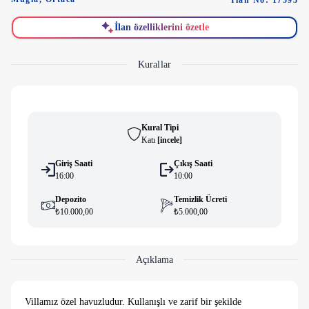
İlan No: 17593
İlan özelliklerini özetle
Kurallar
Kural Tipi
Katı
[
i̇ncele
]
Giriş Saati
Çıkış Saati
16:00
10:00
Depozito
Temizlik Ücreti
₺10.000,00
₺5.000,00
Açıklama
Villamız özel havuzludur. Kullanışlı ve zarif bir şekilde