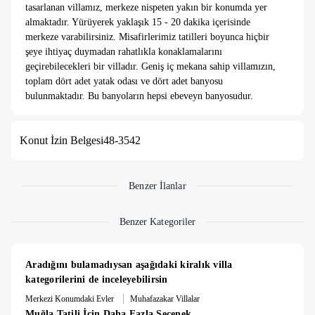
tasarlanan villamız, merkeze nispeten yakın bir konumda yer
almaktadır. Yürüyerek yaklaşık 15 - 20 dakika içerisinde
merkeze varabilirsiniz. Misafirlerimiz tatilleri boyunca hiçbir
şeye ihtiyaç duymadan rahatlıkla konaklamalarını
geçirebilecekleri bir villadır. Geniş iç mekana sahip villamızın,
toplam dört adet yatak odası ve dört adet banyosu
bulunmaktadır. Bu banyoların hepsi ebeveyn banyosudur.
Villamız da, ayrıca her odada ve salonda klima bulunmaktadır.
Yatak odaların bir tanesi zemin katta, diğer üç yatak odası ise
Konut İzin Belgesi
48-3542
üst katta yer almaktadır. Odaların iki tanesinde çift kişilik
yataklar, diğer iki yatak odasında ise iki adet tek kişilik yatak
bulunmaktadır.
Benzer İlanlar
Benzer Kategoriler
Aradığını bulamadıysan aşağıdaki kiralık villa 
kategorilerini de inceleyebilirsin
|
Merkezi Konumdaki Evler
Muhafazakar Villalar
Muğla Tatili İçin Daha Fazla Seçenek