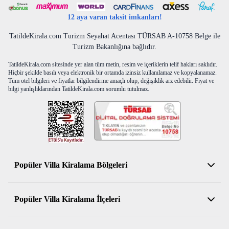
12 aya varan taksit imkanları!
TatildeKirala.com Turizm Seyahat Acentası TÜRSAB A-10758 Belge ile
Turizm Bakanlığına bağlıdır.
TatildeKirala.com sitesinde yer alan tüm metin, resim ve içeriklerin telif hakları saklıdır.
Hiçbir şekilde basılı veya elektronik bir ortamda izinsiz kullanılamaz ve kopyalanamaz.
Tüm otel bilgileri ve fiyatlar bilgilendirme amaçlı olup, değişiklik arz edebilir. Fiyat ve
bilgi yanlışlıklarından TatildeKirala.com sorumlu tutulmaz.
Popüler Villa Kiralama Bölgeleri
Antalya Kiralık Villa
Popüler Villa Kiralama İlçeleri
Muğla Kiralık Villa
Aydın Kiralık Villa
Kemer Kiralık Villa