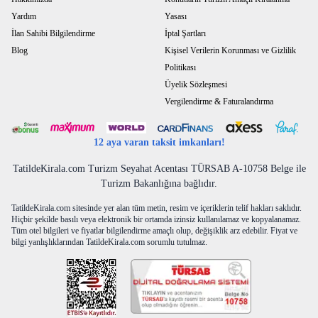
Yardım
Yasası
İlan Sahibi Bilgilendirme
İptal Şartları
Blog
Kişisel Verilerin Korunması ve Gizlilik
Politikası
Üyelik Sözleşmesi
Vergilendirme & Faturalandırma
12 aya varan taksit imkanları!
TatildeKirala.com Turizm Seyahat Acentası TÜRSAB A-10758 Belge ile
Turizm Bakanlığına bağlıdır.
TatildeKirala.com sitesinde yer alan tüm metin, resim ve içeriklerin telif hakları saklıdır.
Hiçbir şekilde basılı veya elektronik bir ortamda izinsiz kullanılamaz ve kopyalanamaz.
Tüm otel bilgileri ve fiyatlar bilgilendirme amaçlı olup, değişiklik arz edebilir. Fiyat ve
bilgi yanlışlıklarından TatildeKirala.com sorumlu tutulmaz.