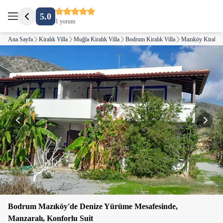
5.0
1 yorum
Ana Sayfa
Kiralık Villa
Muğla Kiralık Villa
Bodrum Kiralık Villa
Mazıköy Kiralık V
Bodrum Mazıköy'de Denize Yürüme Mesafesinde,
Manzaralı, Konforlu Suit