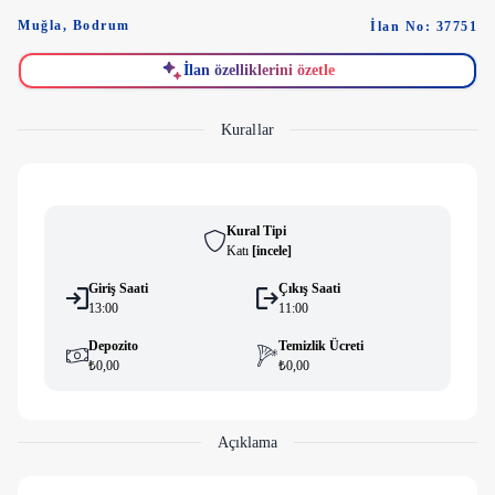
Muğla
,
Bodrum
İlan No: 37751
İlan özelliklerini özetle
Kurallar
Kural Tipi
Katı
[
i̇ncele
]
Giriş Saati
Çıkış Saati
13:00
11:00
Depozito
Temizlik Ücreti
₺0,00
₺0,00
Açıklama