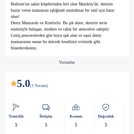
Bodrum'un sakin köşelerinden biri olan Mazıköy'de, denizin
huzur veren manzarası eşliğinde unutulmaz bir tatil için hazır
olun!
Deniz Manzaralı ve Konforlu: Bu şık daire, denizin serin
esintisiyle buluşan, modern ve rahat bir atmosfere sahiptir.
Geniş pencerelerden gün boyu ışık alan ve eşsiz deniz
manzarasını sunan bu dairede kendinizi evinizde gibi
hissedeceksiniz.
Denize Yürüme Mesafesinde: Sadece birkaç adım uzaklıkta
bulunan plaja kısa bir yürüyüşle ulaşabilirsiniz. Altın kumsalın
Yorumlar
tadını çıkarırken, masmavi denizin keyfini doyasıya
yaşayabilirsiniz.
Konforlu İç Mekân: Daire, modern mobilyaları ve şık
5.0
dekorasyonuyla dikkat çeker. Tam donanımlı mutfak, rahat
(
1
Yorum
)
yataklar ve ferah oturma alanları size rahat bir konaklama
deneyimi sunar.
Huzurlu Ortam: Mazıköy'ün sakin ve huzurlu atmosferinde,
şehrin gürültüsünden uzaklaşarak dinlenmek isteyenler için
Temizlik
İletişim
Konum
Doğruluk
Ka
mükemmel bir seçenek. Burada doğanın seslerini dinleyerek ve
deniz manzarasının tadını çıkararak stresten uzaklaşabilirsiniz.
5
5
5
5