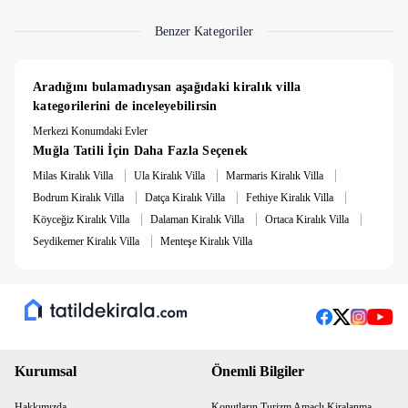
Benzer Kategoriler
Aradığını bulamadıysan aşağıdaki kiralık villa 
kategorilerini de inceleyebilirsin
Merkezi Konumdaki Evler
Muğla Tatili İçin Daha Fazla Seçenek
|
|
|
Milas Kiralık Villa
Ula Kiralık Villa
Marmaris Kiralık Villa
|
|
|
Bodrum Kiralık Villa
Datça Kiralık Villa
Fethiye Kiralık Villa
|
|
|
Köyceğiz Kiralık Villa
Dalaman Kiralık Villa
Ortaca Kiralık Villa
|
Seydikemer Kiralık Villa
Menteşe Kiralık Villa
Kurumsal
Önemli Bilgiler
Hakkımızda
Konutların Turizm Amaçlı Kiralanma