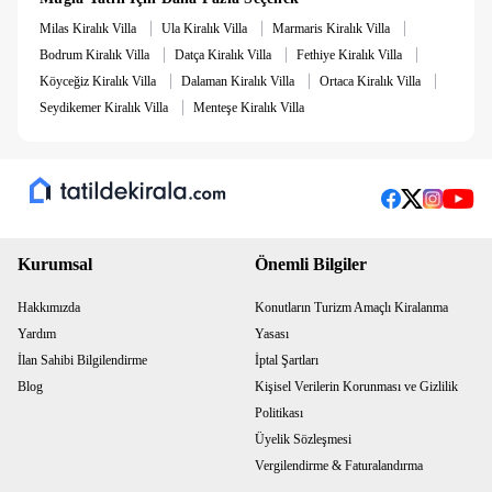
|
|
|
Milas Kiralık Villa
Ula Kiralık Villa
Marmaris Kiralık Villa
|
|
|
Bodrum Kiralık Villa
Datça Kiralık Villa
Fethiye Kiralık Villa
|
|
|
Köyceğiz Kiralık Villa
Dalaman Kiralık Villa
Ortaca Kiralık Villa
|
Seydikemer Kiralık Villa
Menteşe Kiralık Villa
Kurumsal
Önemli Bilgiler
Hakkımızda
Konutların Turizm Amaçlı Kiralanma
Yardım
Yasası
İlan Sahibi Bilgilendirme
İptal Şartları
Blog
Kişisel Verilerin Korunması ve Gizlilik
Politikası
Üyelik Sözleşmesi
Vergilendirme & Faturalandırma