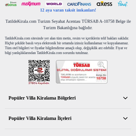
12 aya varan taksit imkanları!
TatildeKirala.com Turizm Seyahat Acentası TÜRSAB A-10758 Belge ile
Turizm Bakanlığına bağlıdır.
TatildeKirala.com sitesinde yer alan tüm metin, resim ve içeriklerin telif hakları saklıdır.
Hiçbir şekilde basılı veya elektronik bir ortamda izinsiz kullanılamaz ve kopyalanamaz.
Tüm otel bilgileri ve fiyatlar bilgilendirme amaçlı olup, değişiklik arz edebilir. Fiyat ve
bilgi yanlışlıklarından TatildeKirala.com sorumlu tutulmaz.
Popüler Villa Kiralama Bölgeleri
Antalya Kiralık Villa
Popüler Villa Kiralama İlçeleri
Muğla Kiralık Villa
Aydın Kiralık Villa
Kemer Kiralık Villa