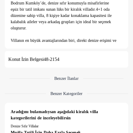
Bodrum Kumköy’de, denize sıfır konumuyla misafirlerine
eşsiz bir tatil imkanı sunan lüks bir kiralık villadır.4+1 oda
düzenine sahip villa, 8 kişiye kadar konaklama kapasitesi ile
kalabalık aileler veya arkadaş grupları için ideal bir seçenek
oluşturur.
Villanın en büyük avantajlarından biri, direkt denize erişimi ve
muhteşem deniz manzarasıdır. Özel yüzme havuzu, geniş bahçe
ve güneşlenme alanları sayesinde tatiliniz boyunca hem
Konut İzin Belgesi
48-2154
dinlenebilir hem de açık havada keyifli vakit geçirebilirsiniz.
Villanın bahçesi ve havuzu, misafirlerin rahatlığı ve
mahremiyeti göz önünde bulundurularak tasarlanmıştır.
Benzer İlanlar
Benzer Kategoriler
Aradığını bulamadıysan aşağıdaki kiralık villa 
kategorilerini de inceleyebilirsin
Denize Sıfır Villalar
Muğla Tatili İçin Daha Fazla Seçenek