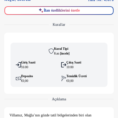
İlan No: 45078
İlan özelliklerini özetle
Kurallar
Kural Tipi
Katı
[
i̇ncele
]
Giriş Saati
Çıkış Saati
16:00
10:00
Depozito
Temizlik Ücreti
€0,00
€0,00
Açıklama
Villamız, Muğla’nın gözde tatil bölgelerinden biri olan