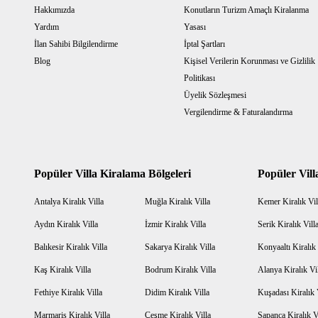
Hakkımızda
Konutların Turizm Amaçlı Kiralanma
Yardım
Yasası
İlan Sahibi Bilgilendirme
İptal Şartları
Blog
Kişisel Verilerin Korunması ve Gizlilik
Politikası
Üyelik Sözleşmesi
Vergilendirme & Faturalandırma
Popüler Villa Kiralama Bölgeleri
Popüler Vill
Antalya Kiralık Villa
Muğla Kiralık Villa
Kemer Kiralık Vil
Aydın Kiralık Villa
İzmir Kiralık Villa
Serik Kiralık Vill
Balıkesir Kiralık Villa
Sakarya Kiralık Villa
Konyaaltı Kiralık 
Kaş Kiralık Villa
Bodrum Kiralık Villa
Alanya Kiralık Vi
Fethiye Kiralık Villa
Didim Kiralık Villa
Kuşadası Kiralık 
Marmaris Kiralık Villa
Çeşme Kiralık Villa
Sapanca Kiralık V