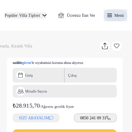
Ücretsiz İlan Ver
Menü
Popüler Villa Tipleri
zlu, Kiralık Villa
tatilde
güven
'le seyahatinizi koruma altına alıyoruz.
Giriş
Çıkış
Misafir Sayısı
₺28.915,70
/
Ağustos gecelik fiyatı
SİZİ ARAYALIM
0850 241 09 31