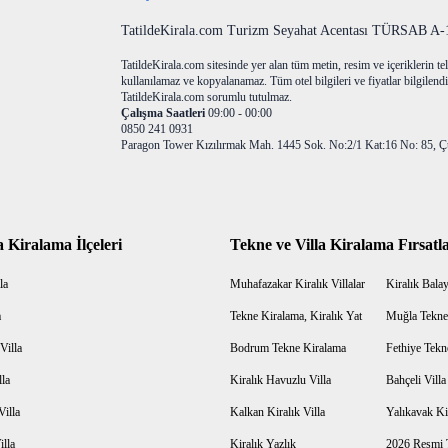
TatildeKirala.com Turizm Seyahat Acentası TÜRSAB A-10
TatildeKirala.com sitesinde yer alan tüm metin, resim ve içeriklerin teli
kullanılamaz ve kopyalanamaz. Tüm otel bilgileri ve fiyatlar bilgilendir
TatildeKirala.com sorumlu tutulmaz.
Çalışma Saatleri
09:00 - 00:00
0850 241 0931
Paragon Tower Kızılırmak Mah. 1445 Sok. No:2/1 Kat:16 No: 85, Ç
a Kiralama İlçeleri
Tekne ve Villa Kiralama Fırsatla
la
Muhafazakar Kiralık Villalar
Kiralık Balayı
a
Tekne Kiralama, Kiralık Yat
Muğla Tekne
Villa
Bodrum Tekne Kiralama
Fethiye Tekn
lla
Kiralık Havuzlu Villa
Bahçeli Vill
Villa
Kalkan Kiralık Villa
Yalıkavak Kir
illa
Kiralık Yazlık
2026 Resmi T