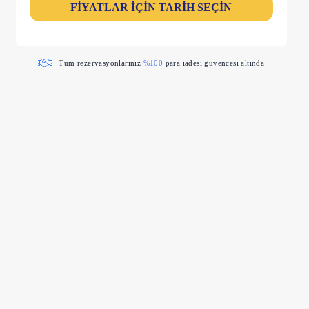
FİYATLAR İÇİN TARİH SEÇİN
Tüm rezervasyonlarınız
%100
para iadesi güvencesi altında