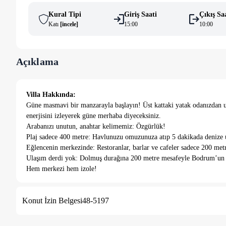
Kural Tipi
Giriş Saati
Çıkış Sa
Katı
[
i̇ncele
]
15:00
10:00
Açıklama
Villa Hakkında:
​Güne masmavi bir manzarayla başlayın! Üst kattaki yatak odanızdan uy
enerjisini izleyerek güne merhaba diyeceksiniz.
​Arabanızı unutun, anahtar kelimemiz: Özgürlük!
​Plaj sadece 400 metre: Havlunuzu omuzunuza atıp 5 dakikada denize 
​Eğlencenin merkezinde: Restoranlar, barlar ve cafeler sadece 200 met
​Ulaşım derdi yok: Dolmuş durağına 200 metre mesafeyle Bodrum’un he
​Hem merkezi hem izole!
Bu villa, hareketli Gümbet hayatının tam ortasında size huzurlu bir v
çıkarırken, kapıdan çıktığınız an hayatın içine karışacaksınız.
Konut İzin Belgesi
48-5197
​Ailenizle unutulmaz bir tatil için konfor, manzara ve eşsiz lokasyon
Lütfen havuz motorunun kapalı olduğu gece saatlerinde havuzun
​Motor çalışmadığı için havuz gece saatlerinde kullanıma kapalıdı