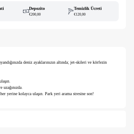
ati
Depozito
Temizlik Ücreti
€200,00
€120,00
andığınızda deniz ayaklarınızın altında; jet-skileri ve körfezin
ulaşın.
re uzağınızda.
r yerine kolayca ulaşın. Park yeri arama stresine son!
aha sunuyor. Bahçenizde ve size özel havuzunuzda sakinliğin tadını
 burada buluşuyor.
 kullanılamayacağını unutmayınız.
r.