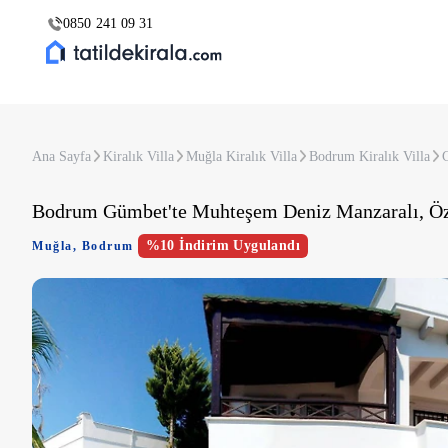
0850 241 09 31
Ana Sayfa
Kiralık Villa
Muğla Kiralık Villa
Bodrum Kiralık Villa
G
Bodrum Gümbet'te Muhteşem Deniz Manzaralı, Öze
%10 İndirim Uygulandı
Muğla
,
Bodrum