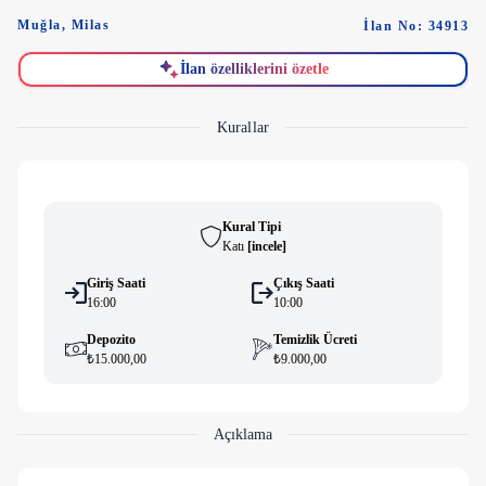
Muğla
,
Milas
İlan No: 34913
İlan özelliklerini özetle
Kurallar
Kural Tipi
Katı
[
i̇ncele
]
Giriş Saati
Çıkış Saati
16:00
10:00
Depozito
Temizlik Ücreti
₺15.000,00
₺9.000,00
Açıklama