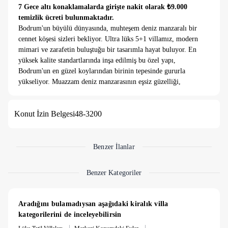
7 Gece altı konaklamalarda girişte nakit olarak ₺9.000
temizlik ücreti bulunmaktadır.
Bodrum'un büyülü dünyasında, muhteşem deniz manzaralı bir
cennet köşesi sizleri bekliyor. Ultra lüks 5+1 villamız, modern
mimari ve zarafetin buluştuğu bir tasarımla hayat buluyor. En
yüksek kalite standartlarında inşa edilmiş bu özel yapı,
Bodrum'un en güzel koylarından birinin tepesinde gururla
yükseliyor. Muazzam deniz manzarasının eşsiz güzelliği,
villamızın her odasından görülebiliyor ve ruhunuza dinginlik
katıyor. Birinci sınıf malzemelerle döşenmiş geniş iç
Konut İzin Belgesi
48-3200
mekanları, yaşam alanlarınızı zenginleştirirken, ferah terasları
ve özel havuzuyla dışarıdaki doğal güzelliklerle iç içe bir
yaşam sunuyor. Villamızın havuzunda yüzerken, masmavi Ege
Denizi'nin ve muhteşem Bodrum manzarasının keyfini
Benzer İlanlar
çıkaracaksınız. Akşamüstleri gün batımını izlerken, kendinizi
adeta sonsuz bir huzurun kollarında hissedeceksiniz. Villamızın
Benzer Kategoriler
iç tasarımı, modern ve sofistike bir tarzda özenle dekore
edilmiştir. Büyük cam pencereler sayesinde doğal ışık, her
anınızı aydınlatırken, açık plan düzeni ise ferah bir yaşam alanı
Aradığını bulamadıysan aşağıdaki kiralık villa 
sunuyor. Her ayrıntının titizlikle düşünüldüğü bu villada, kalite
kategorilerini de inceleyebilirsin
ve rahatlığın tadını çıkaracaksınız. Bodrum'un eşsiz doğasının
|
|