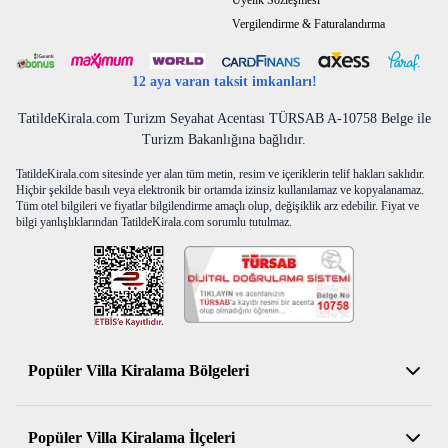
Üyelik Sözleşmesi
Vergilendirme & Faturalandırma
12 aya varan taksit imkanları!
TatildeKirala.com Turizm Seyahat Acentası TÜRSAB A-10758 Belge ile
Turizm Bakanlığına bağlıdır.
TatildeKirala.com sitesinde yer alan tüm metin, resim ve içeriklerin telif hakları saklıdır.
Hiçbir şekilde basılı veya elektronik bir ortamda izinsiz kullanılamaz ve kopyalanamaz.
Tüm otel bilgileri ve fiyatlar bilgilendirme amaçlı olup, değişiklik arz edebilir. Fiyat ve
bilgi yanlışlıklarından TatildeKirala.com sorumlu tutulmaz.
Popüler Villa Kiralama Bölgeleri
Antalya Kiralık Villa
Popüler Villa Kiralama İlçeleri
Muğla Kiralık Villa