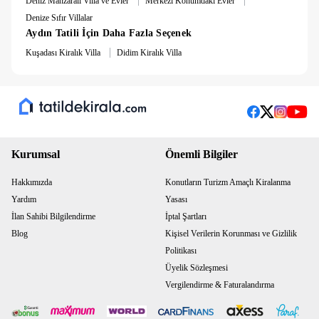
Deniz Manzaralı Villa ve Evler
Merkezi Konumdaki Evler
Denize Sıfır Villalar
Aydın Tatili İçin Daha Fazla Seçenek
|
Kuşadası Kiralık Villa
Didim Kiralık Villa
Kurumsal
Önemli Bilgiler
Hakkımızda
Konutların Turizm Amaçlı Kiralanma
Yardım
Yasası
İlan Sahibi Bilgilendirme
İptal Şartları
Blog
Kişisel Verilerin Korunması ve Gizlilik
Politikası
Üyelik Sözleşmesi
Vergilendirme & Faturalandırma