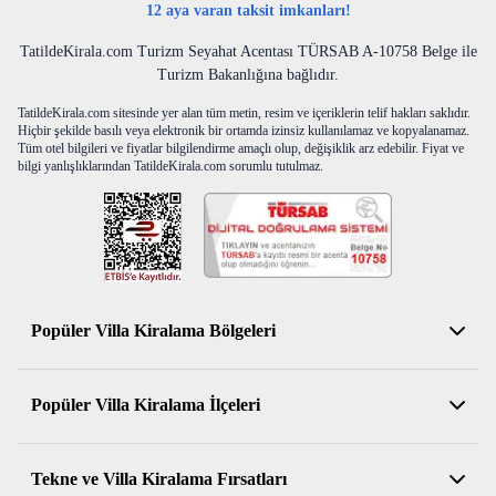
12 aya varan taksit imkanları!
TatildeKirala.com Turizm Seyahat Acentası TÜRSAB A-10758 Belge ile
Turizm Bakanlığına bağlıdır.
TatildeKirala.com sitesinde yer alan tüm metin, resim ve içeriklerin telif hakları saklıdır.
Hiçbir şekilde basılı veya elektronik bir ortamda izinsiz kullanılamaz ve kopyalanamaz.
Tüm otel bilgileri ve fiyatlar bilgilendirme amaçlı olup, değişiklik arz edebilir. Fiyat ve
bilgi yanlışlıklarından TatildeKirala.com sorumlu tutulmaz.
Popüler Villa Kiralama Bölgeleri
Antalya Kiralık Villa
Popüler Villa Kiralama İlçeleri
Muğla Kiralık Villa
Aydın Kiralık Villa
Kemer Kiralık Villa
Tekne ve Villa Kiralama Fırsatları
İzmir Kiralık Villa
Serik Kiralık Villa