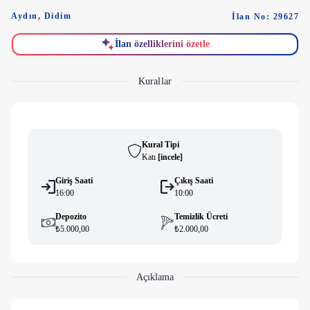
Aydın
,
Didim
İlan No: 29627
İlan özelliklerini özetle
Kurallar
Kural Tipi
Katı
[
i̇ncele
]
Giriş Saati
Çıkış Saati
16:00
10:00
Depozito
Temizlik Ücreti
₺5.000,00
₺2.000,00
Açıklama