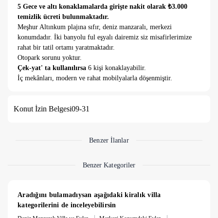
5 Gece ve altı konaklamalarda girişte nakit olarak ₺3.000
temizlik ücreti bulunmaktadır.
Meşhur Altınkum plajına sıfır, deniz manzaralı, merkezi
konumdadır. İki banyolu ful eşyalı dairemiz siz misafirlerimize
rahat bir tatil ortamı yaratmaktadır.
Otopark sorunu yoktur.
Çek-yat' ta kullanılırsa
6 kişi konaklayabilir.
İç mekânları, modern ve rahat mobilyalarla döşenmiştir.
Modern bir tasarıma sahip olan mutfak, tam donanımlı olup,
her türlü ihtiyacınızı karşılayacak araç ve gereçlere sahiptir.
Konut İzin Belgesi
09-31
Huzurlu ve keyifli bir tatil için ideal olan bu evimiz doğal
güzellikleri, konforlu ve modern tasarımı ile size unutulmaz bir
tatil deneyimi yaşatacaktır.
Benzer İlanlar
Benzer Kategoriler
Aradığını bulamadıysan aşağıdaki kiralık villa 
kategorilerini de inceleyebilirsin
|
|