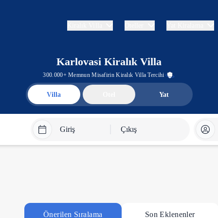
Kiralık Villa
Oteller
Yat Kiralama
Karlovasi Kiralık Villa
300.000+ Memnun Misafirin Kiralık Villa Tercihi
Villa
Otel
Yat
Giriş
Çıkış
Önerilen Sıralama
Son Eklenenler