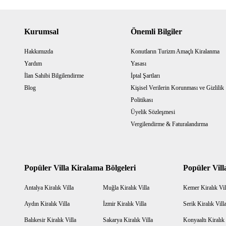
Kurumsal
Önemli Bilgiler
Hakkımızda
Konutların Turizm Amaçlı Kiralanma
Yardım
Yasası
İlan Sahibi Bilgilendirme
İptal Şartları
Blog
Kişisel Verilerin Korunması ve Gizlilik
Politikası
Üyelik Sözleşmesi
Vergilendirme & Faturalandırma
Popüler Villa Kiralama Bölgeleri
Popüler Vill
Antalya Kiralık Villa
Muğla Kiralık Villa
Kemer Kiralık Vil
Aydın Kiralık Villa
İzmir Kiralık Villa
Serik Kiralık Vill
Balıkesir Kiralık Villa
Sakarya Kiralık Villa
Konyaaltı Kiralık 