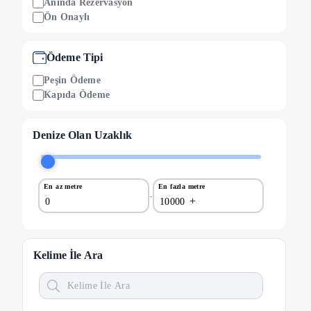
Anında Rezervasyon
Ön Onaylı
Ödeme Tipi
Peşin Ödeme
Kapıda Ödeme
Denize Olan Uzaklık
En az metre
En fazla metre
-
+
Kelime İle Ara