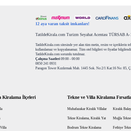
12 aya varan taksit imkanları!
TatildeKirala.com Turizm Seyahat Acentası TÜRSAB A-10
TatildeKirala.com sitesinde yer alan tüm metin, resim ve içeriklerin teli
kullanılamaz ve kopyalanamaz. Tüm otel bilgileri ve fiyatlar bilgilendir
TatildeKirala.com sorumlu tutulmaz.
Çalışma Saatleri
09:00 - 00:00
0850 241 0931
Paragon Tower Kızılırmak Mah. 1445 Sok. No:2/1 Kat:16 No: 85, Ç
a Kiralama İlçeleri
Tekne ve Villa Kiralama Fırsatla
la
Muhafazakar Kiralık Villalar
Kiralık Balayı
a
Tekne Kiralama, Kiralık Yat
Muğla Tekne
Villa
Bodrum Tekne Kiralama
Fethiye Tekn