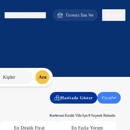
Ücretsiz İlan Ver
Menü
Popüler Villa Tipleri
Kişiler
Ara
Fiyat
Haritada Göster
Karlovasi
Kiralık Villa İçin
0
Seçenek Bulundu.
En Düşük Fiyat
En Fazla Yorum