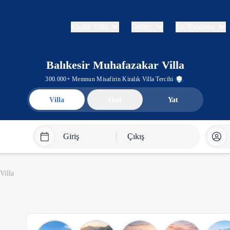
Kiralık Villa
Oteller
Yat Kiralama
Balıkesir Muhafazakar Villa
300.000+ Memnun Misafirin Kiralık Villa Tercihi
Villa
Otel
Yat
Giriş
Çıkış
Villa