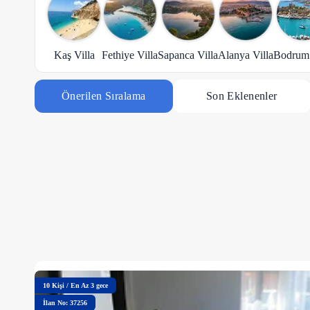
Kaş Villa
Fethiye Villa
Sapanca Villa
Alanya Villa
Bodrum 
Önerilen Sıralama
Son Eklenenler
10
Kişi
/
En Az 3 gece
İlan No: 37256