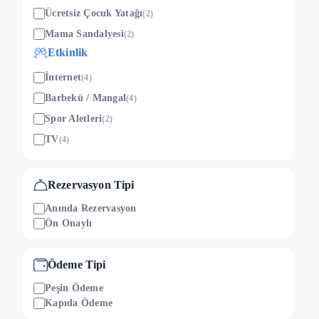
Ücretsiz Çocuk Yatağı
(
2
)
Mama Sandalyesi
(
2
)
Etkinlik
İnternet
(
4
)
Barbekü / Mangal
(
4
)
Spor Aletleri
(
2
)
TV
(
4
)
Villa
Sivrisinek Teli
(
3
)
Rezervasyon Tipi
Bahçe
(
4
)
Anında Rezervasyon
Ön Onaylı
Bahçe Masası
(
4
)
Ütü & Ütü Masası
(
4
)
Ödeme Tipi
Otopark
(
4
)
Balkon
(
4
)
Peşin Ödeme
Kapıda Ödeme
Balkon Masası
(
3
)