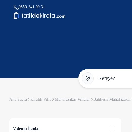
0850 241 09 31
Ana Sayfa
Kiralık Villa
Muhafazakar Villalar
Balıkesir Muhafazakar 
Videolu İlanlar