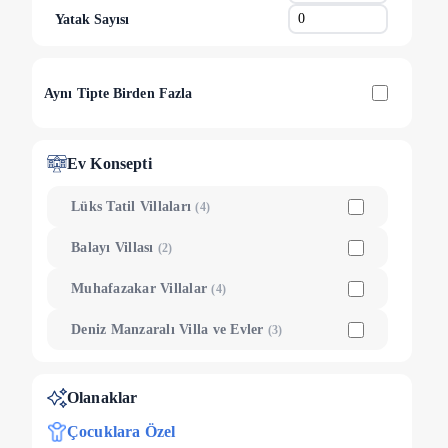
Yatak Sayısı
Aynı Tipte Birden Fazla
Ev Konsepti
Lüks Tatil Villaları
(
4
)
Balayı Villası
(
2
)
Muhafazakar Villalar
(
4
)
Deniz Manzaralı Villa ve Evler
(
3
)
Olanaklar
Çocuklara Özel