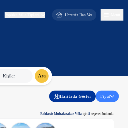
Ücretsiz İlan Ver
Menü
Popüler Villa Tipleri
Kişiler
Ara
Fiyat
Haritada Göster
Balıkesir Muhafazakar Villa
için
8
seçenek bulundu.