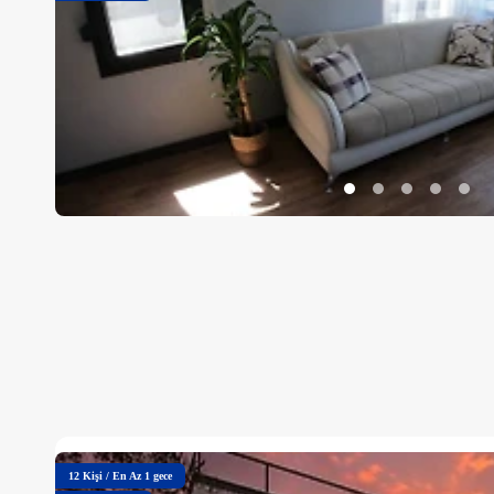
12
Kişi
/
En Az 1 gece