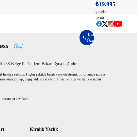
₺19.995
gecelik
fiyatı
İlan
Özeti
758 Belge ile Turizm Bakanlığına bağlıdır.
f hakları saklıdır. Hiçbir şekilde basılı veya elektronik bir ortamda izinsiz
me amaçlı olup, değişiklik arz edebilir. Fiyat ve bilgi yanlışlıklarından
ukurambar / Ankara
rı
Kiralık Yazlık