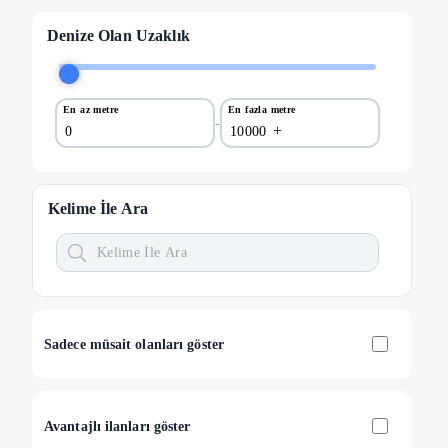
Elektrik Süpürgesi
(
3
)
Denize Olan Uzaklık
Özel
Bayram Tatiline Uygun Villalar
(
1
)
2026 Fiyatı Güncel İlanlar
(
1
)
En az metre
En fazla metre
-
+
Site İçinde
(
3
)
Kalabalık Aileler İçin Uygun
(
4
)
Doğa Manzaralı
(
3
)
Kelime İle Ara
Isıtma / Soğutma
Merkezi Isıtma
(
1
)
Şömine
(
2
)
Klima
(
4
)
Banyo
Sadece müsait olanları göster
Çamaşır Makinesi
(
4
)
Saç Kurutma Makinesi
(
4
)
Mutfak
Avantajlı ilanları göster