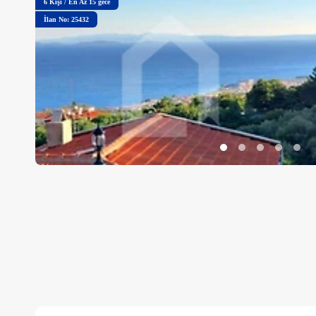
6
Kişi
/
En Az 15 gece
İlan No: 25432