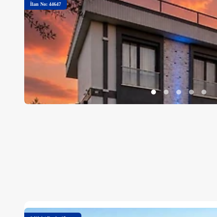
İlan No: 44647