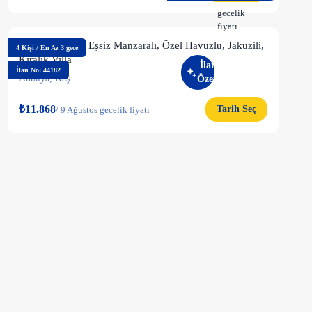
kişi
görüntüledi
gecelik
fiyatı
Kaş İslamlar'da Eşsiz Manzaralı, Özel Havuzlu, Jakuzili,
4
Kişi
/
En Az 3 gece
Kiralık Villa
İlan
İlan No: 44182
Antalya
,
Kaş
Özeti
₺11.868
Tarih Seç
/
9 Ağustos gecelik fiyatı