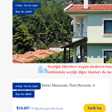
6
Kişi
/
En Az 3 gece
İlan No: 25429
Seçtiğin filtrelere uygun ilanların h
ekibimizin seçtiği diğer ilanları da inc
Kaş İslamlar'da Deniz Manzaralı, Özel Havuzlu, 4
4
Kişi
/
En Az 3 gece
Kişilik Villa
İlan No: 46043
Antalya
,
Kaş
₺10.897
Tarih Seç
/
9 Ağustos gecelik fiyatı