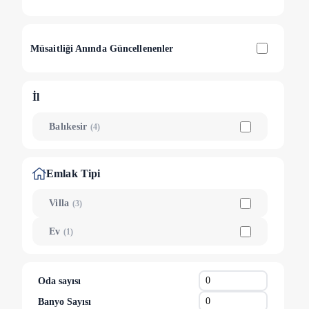
Müsaitliği Anında Güncellenenler
İl
Balıkesir
(
4
)
Emlak Tipi
Villa
(
3
)
Ev
(
1
)
Oda sayısı
Banyo Sayısı